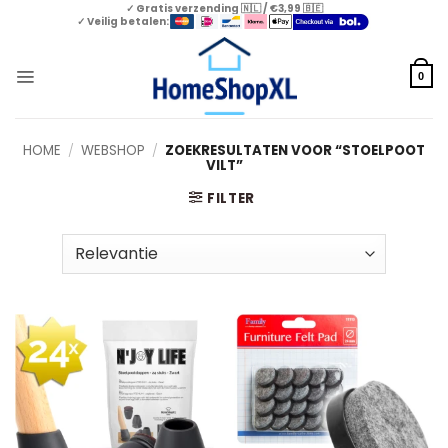
Skip
✓ Gratis verzending 🇳🇱 / €3,99 🇧🇪
✓ Veilig betalen:
to
content
0
HOME
/
WEBSHOP
/
ZOEKRESULTATEN VOOR “STOELPOOT
VILT”
FILTER