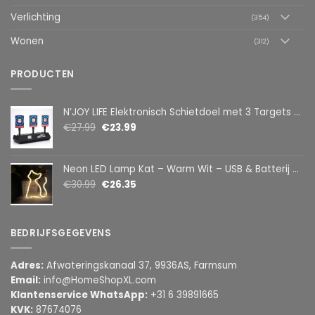
Verlichting
(354)
Wonen
(312)
PRODUCTEN
N’JOY LIFE Elektronisch Schietdoel met 3 Targets – Automatische Reset – Digitaal Scorebord – voor Foam Darts
€
27.99
€
23.99
Neon LED Lamp Kat – Warm Wit – USB & Batterij – Decoratieve Tafellamp voor Kinderkamer – 28,5 x 24,5 cm
€
30.99
€
26.35
BEDRIJFSGEGEVENS
Adres:
Afwateringskanaal 37, 9936AS, Farmsum
Email:
info@HomeShopXL.com
Klantenservice WhatsApp:
+31 6 39891665
KVK:
87674076