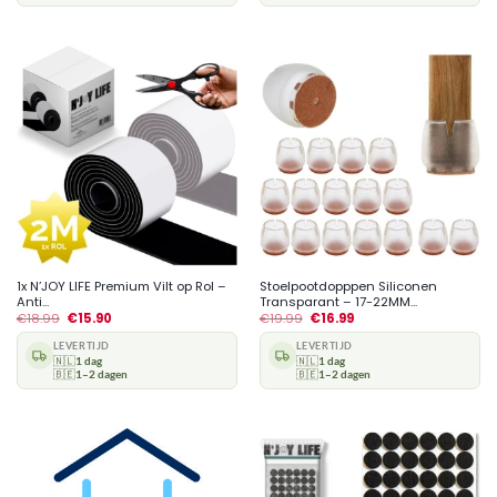
1x N’JOY LIFE Premium Vilt op Rol –
Stoelpootdopppen Siliconen
Anti...
Transparant – 17-22MM...
€
18.99
€
15.90
€
19.99
€
16.99
LEVERTIJD
LEVERTIJD
🇳🇱
1 dag
🇳🇱
1 dag
🇧🇪
1–2 dagen
🇧🇪
1–2 dagen