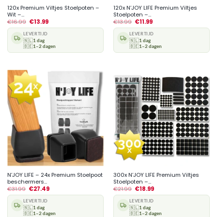
120x Premium Viltjes Stoelpoten –
120x N’JOY LIFE Premium Viltjes
Wit –...
Stoelpoten –...
€
16.99
€
13.99
€
13.99
€
11.99
LEVERTIJD
LEVERTIJD
🇳🇱
1 dag
🇳🇱
1 dag
🇧🇪
1–2 dagen
🇧🇪
1–2 dagen
N’JOY LIFE – 24x Premium Stoelpoot
300x N’JOY LIFE Premium Viltjes
beschermers...
Stoelpoten –...
€
31.99
€
27.49
€
21.99
€
18.99
LEVERTIJD
LEVERTIJD
🇳🇱
1 dag
🇳🇱
1 dag
🇧🇪
1–2 dagen
🇧🇪
1–2 dagen