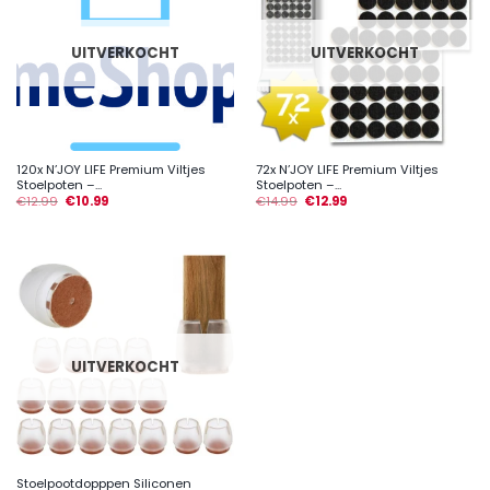
UITVERKOCHT
UITVERKOCHT
120x N’JOY LIFE Premium Viltjes
72x N’JOY LIFE Premium Viltjes
Stoelpoten –...
Stoelpoten –...
€
12.99
€
10.99
€
14.99
€
12.99
UITVERKOCHT
Stoelpootdopppen Siliconen