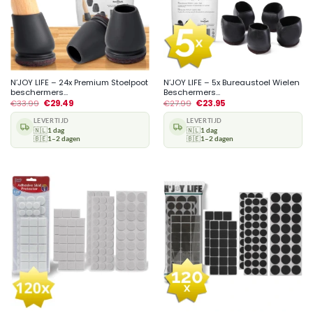
N’JOY LIFE – 24x Premium Stoelpoot
N’JOY LIFE – 5x Bureaustoel Wielen
beschermers...
Beschermers...
€
33.99
€
29.49
€
27.99
€
23.95
LEVERTIJD
LEVERTIJD
🇳🇱
1 dag
🇳🇱
1 dag
🇧🇪
1–2 dagen
🇧🇪
1–2 dagen