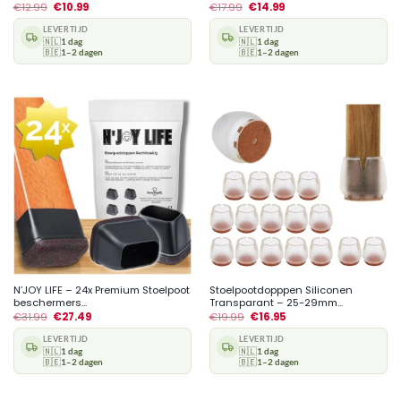
€
12.99
€
10.99
€
17.99
€
14.99
LEVERTIJD
LEVERTIJD
🇳🇱
1 dag
🇳🇱
1 dag
🇧🇪
1–2 dagen
🇧🇪
1–2 dagen
N’JOY LIFE – 24x Premium Stoelpoot
Stoelpootdopppen Siliconen
beschermers...
Transparant – 25-29mm...
€
31.99
€
27.49
€
19.99
€
16.95
LEVERTIJD
LEVERTIJD
🇳🇱
1 dag
🇳🇱
1 dag
🇧🇪
1–2 dagen
🇧🇪
1–2 dagen