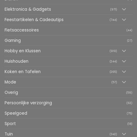
Elektronica & Gadgets
(971)
Feestartikelen & Cadeautips
(744)
Fietsaccessoires
(44)
Gaming
(27)
Hobby en Klussen
(919)
Huishouden
(244)
Koken en Tafelen
(265)
Mode
(57)
Overig
(59)
Persoonlijke verzorging
(63)
Speelgoed
(75)
Sport
(18)
Tuin
(342)