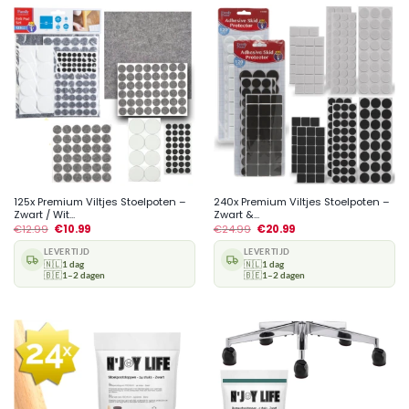
125x Premium Viltjes Stoelpoten –
240x Premium Viltjes Stoelpoten –
Zwart / Wit...
Zwart &...
€
12.99
€
10.99
€
24.99
€
20.99
LEVERTIJD
LEVERTIJD
🇳🇱
1 dag
🇳🇱
1 dag
🇧🇪
1–2 dagen
🇧🇪
1–2 dagen