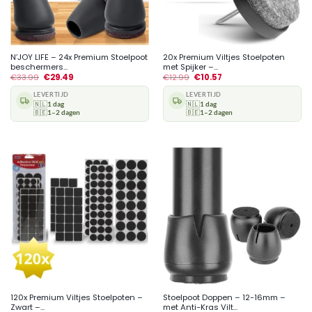
N’JOY LIFE – 24x Premium Stoelpoot
20x Premium Viltjes Stoelpoten
beschermers...
met Spijker –...
€
33.99
€
29.49
€
12.99
€
10.57
LEVERTIJD
LEVERTIJD
🇳🇱
1 dag
🇳🇱
1 dag
🇧🇪
1–2 dagen
🇧🇪
1–2 dagen
120x Premium Viltjes Stoelpoten –
Stoelpoot Doppen – 12-16mm –
Zwart –...
met Anti-Kras Vilt...