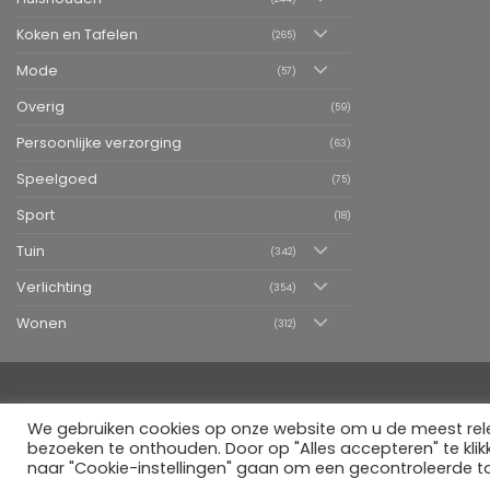
Koken en Tafelen
(265)
Mode
(57)
Overig
(59)
Persoonlijke verzorging
(63)
Speelgoed
(75)
Sport
(18)
Tuin
(342)
Verlichting
(354)
Wonen
(312)
We gebruiken cookies op onze website om u de meest rel
bezoeken te onthouden. Door op "Alles accepteren" te klikk
naar "Cookie-instellingen" gaan om een gecontroleerde 