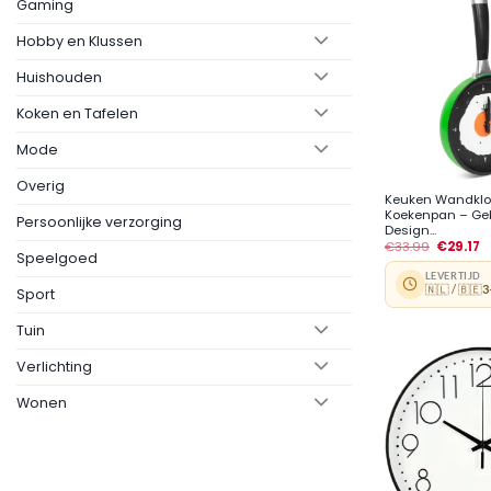
Gaming
Hobby en Klussen
Huishouden
Koken en Tafelen
Mode
+
Overig
Keuken Wandklo
Koekenpan – Geb
Persoonlijke verzorging
Design...
€
33.99
€
29.17
Speelgoed
LEVERTIJD
🇳🇱 / 🇧🇪
3
Sport
Tuin
Verlichting
Wonen