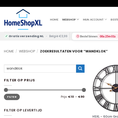
Skip
to
content
HOME
WEBSHOP
MIJN ACCOUNT
BEST
✓
Gratis verzending NL
•
België €3,99
Bestel binnen
00u 25m 00s
HOME
/
WEBSHOP
/
ZOEKRESULTATEN VOOR “WANDKLOK”
Zoeken
naar:
FILTER OP PRIJS
Min.
Max.
Prijs:
€10
—
€90
FILTER
prijs
prijs
+
FILTER OP LEVERTIJD
HSXL – 60cm Grot