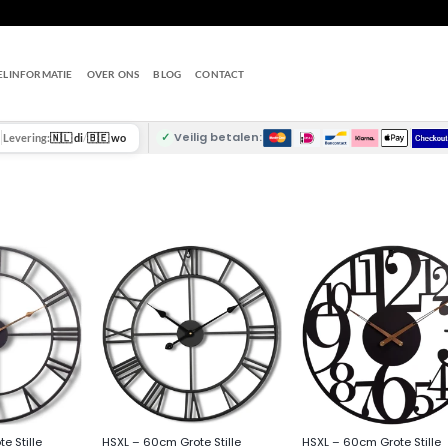
ELINFORMATIE
OVER ONS
BLOG
CONTACT
✓
Veilig betalen:
Levering:
🇳🇱 di
/
🇧🇪 wo
+
+
e Stille
HSXL – 60cm Grote Stille
HSXL – 60cm Grote Stille