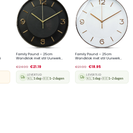
+
+
Family Pound – 25cm
Family Pound – 25cm
i
Wandklok met stil Uurwerk...
Wandklok met stil Uurwerk...
€
24.99
€
21.19
€
21.99
€
18.95
LEVERTIJD
LEVERTIJD
🇳🇱
1 dag
🇧🇪
1–2 dagen
🇳🇱
1 dag
🇧🇪
1–2 dagen
•
•