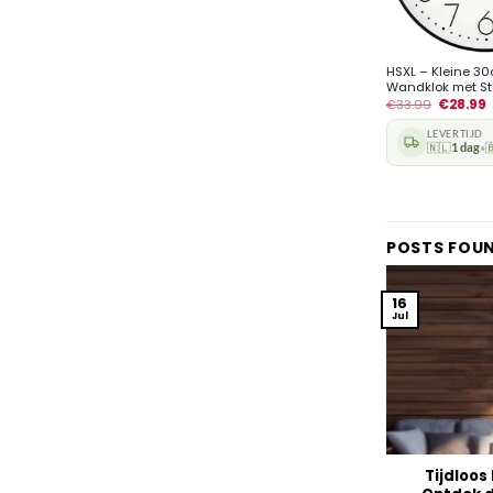
+
HSXL – Kleine 3
Wandklok met Stil
€
33.99
€
28.99
LEVERTIJD
🇳🇱
1 dag

•
POSTS FOU
16
Jul
Tijdloos 