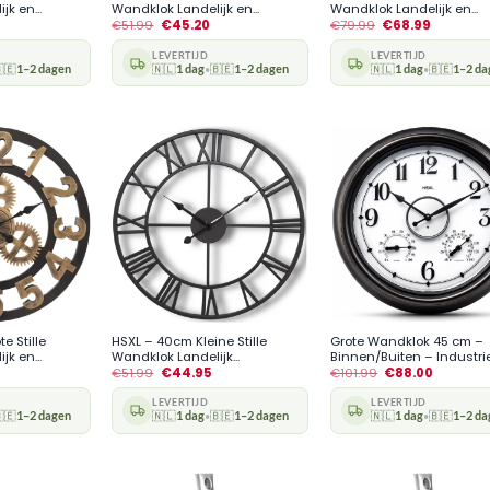
k en...
Wandklok Landelijk en...
Wandklok Landelijk en...
€
51.99
€
45.20
€
79.99
€
68.99
LEVERTIJD
LEVERTIJD
🇪
1–2 dagen
🇳🇱
1 dag
🇧🇪
1–2 dagen
🇳🇱
1 dag
🇧🇪
1–2 da
•
•
+
+
e Stille
HSXL – 40cm Kleine Stille
Grote Wandklok 45 cm –
k en...
Wandklok Landelijk...
Binnen/Buiten – Industriee
€
51.99
€
44.95
€
101.99
€
88.00
LEVERTIJD
LEVERTIJD
🇪
1–2 dagen
🇳🇱
1 dag
🇧🇪
1–2 dagen
🇳🇱
1 dag
🇧🇪
1–2 da
•
•