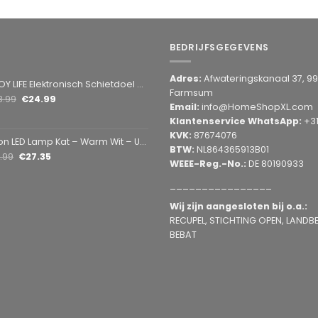
BEDRIJFSGEGEVENS
Adres:
Afwateringskanaal 37, 9
Elektronisch Schietdoel met 3 Targets – Automatische Reset – Digitaal Scorebord – voor Foam Darts
Farmsum
8.99
€
24.99
Email:
info@HomeShopXL.com
Klantenservice WhatsApp:
+3
KVK:
87674076
amp Kat – Warm Wit – USB & Batterij – Decoratieve Tafellamp voor Kinderkamer – 28,5 x 24,5 cm
BTW:
NL864365913B01
1.99
€
27.35
WEEE-Reg.-No.:
DE 80190933
________________
Wij zijn aangesloten bij o.a.:
RECUPEL, STICHTING OPEN, LANDBEL
BEBAT