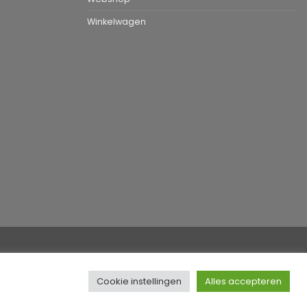
Winkelwagen
T
Cookie instellingen
Alles accepteren