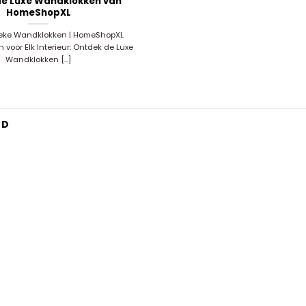
e Luxe Wandklokken van
HomeShopXL
ieke Wandklokken | HomeShopXL
n voor Elk Interieur: Ontdek de Luxe
Wandklokken [...]
ND