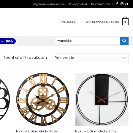
Algemene voorwaarden
Privacybeleid
Bestelinformatie
INLOGGEN
WINKELWAGEN /
€
0.00
0
Zoeken
naar:
Gesorteerd
Toont alle 17 resultaten
op
nieuwste
+
+
HSXL – 60cm Grote Stille
HSXL – 60cm Grote Stille