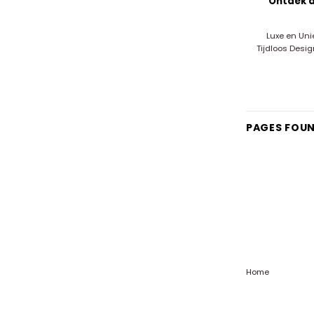
Ontdek d
Luxe en Un
Tijdloos Desig
PAGES FOU
Home