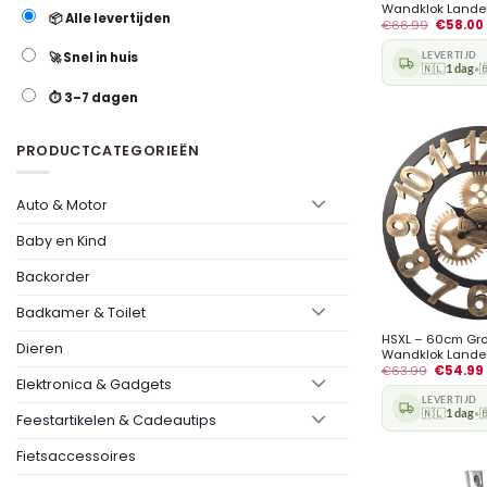
Wandklok Landelij
📦 Alle levertijden
€
66.99
€
58.00
LEVERTIJD
🚀 Snel in huis
🇳🇱
1 dag

•
⏱️ 3–7 dagen
PRODUCTCATEGORIEËN
Auto & Motor
Baby en Kind
Backorder
+
Badkamer & Toilet
HSXL – 60cm Grot
Dieren
Wandklok Landelij
€
63.99
€
54.99
Elektronica & Gadgets
LEVERTIJD
🇳🇱
1 dag

•
Feestartikelen & Cadeautips
Fietsaccessoires