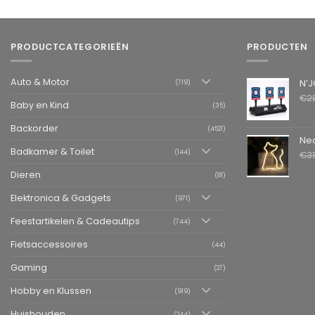
PRODUCTCATEGORIEËN
PRODUCTEN
Auto & Motor
N’JOY LIFE 
(719)
€
2
Baby en Kind
(35)
Backorder
(4521)
Neon LED L
Badkamer & Toilet
(144)
€
3
Dieren
(81)
Elektronica & Gadgets
(971)
Feestartikelen & Cadeautips
(744)
Fietsaccessoires
(44)
Gaming
(27)
Hobby en Klussen
(919)
Huishouden
(244)