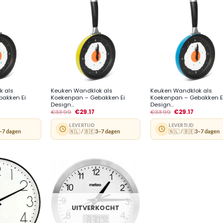
+
+
k als
Keuken Wandklok als
Keuken Wandklok als
akken Ei
Koekenpan – Gebakken Ei
Koekenpan – Gebakken E
Design...
Design...
€
33.99
€
29.17
€
33.99
€
29.17
LEVERTIJD
LEVERTIJD
–7 dagen
🇳🇱 / 🇧🇪
3–7 dagen
🇳🇱 / 🇧🇪
3–7 dagen
UITVERKOCHT