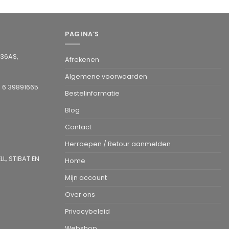
PAGINA’S
936AS,
Afrekenen
Algemene voorwaarden
1 6 39891665
Bestelinformatie
Blog
Contact
Herroepen / Retour aanmelden
L, STIBAT EN
Home
Mijn account
Over ons
Privacybeleid
Webshop