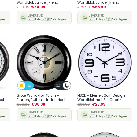
Wandklok Landelijk en...
Wandklok Landelijk en...
€
63.99
€
54.99
€
79.99
€
68.99
LEVERTIJD
LEVERTIJD
gen
🇳🇱
1 dag
🇧🇪
1–2 dagen
🇳🇱
1 dag
🇧🇪
1–2 dagen
•
•
+
+
Grote Wandklok 45 cm –
HSXL – Kleine 30cm Design
l...
Binnen/Buiten – Industrieel...
Wandklok met Stil Quartz...
€
98.99
€
86.00
€
33.99
€
28.99
LEVERTIJD
LEVERTIJD
gen
🇳🇱
1 dag
🇧🇪
1–2 dagen
🇳🇱
1 dag
🇧🇪
1–2 dagen
•
•