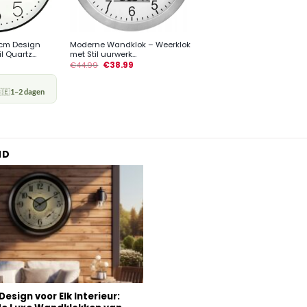
+
0cm Design
Moderne Wandklok – Weerklok
 Quartz...
met Stil uurwerk...
€
44.99
€
38.99
🇪
1–2 dagen
ND
Design voor Elk Interieur: