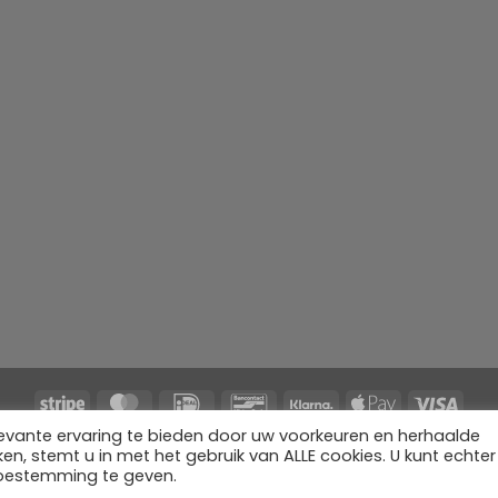
Stripe
MasterCard
IDeal
Bancontact
Klarna
Apple
Visa
Pay
evante ervaring te bieden door uw voorkeuren en herhaalde
HOME
WEBSHOP
MIJN ACCOUNT
BESTELINFORMATIE
OVER ONS
BLOG
CONTAC
en, stemt u in met het gebruik van ALLE cookies. U kunt echter
toestemming te geven.
Copyright 2026 ©
Flatsome Theme