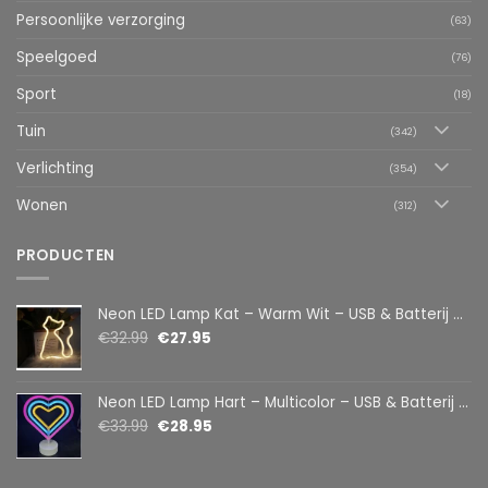
Persoonlijke verzorging
(63)
Speelgoed
(76)
Sport
(18)
Tuin
(342)
Verlichting
(354)
Wonen
(312)
PRODUCTEN
Neon LED Lamp Kat – Warm Wit – USB & Batterij – Decoratieve Tafellamp voor Kinderkamer – 28,5 x 24,5 cm
€
32.99
€
27.95
Neon LED Lamp Hart – Multicolor – USB & Batterij – Hartvormige Sfeerlamp – Kinderkamer & Slaapkamer – 25,2 x 23 cm
€
33.99
€
28.95