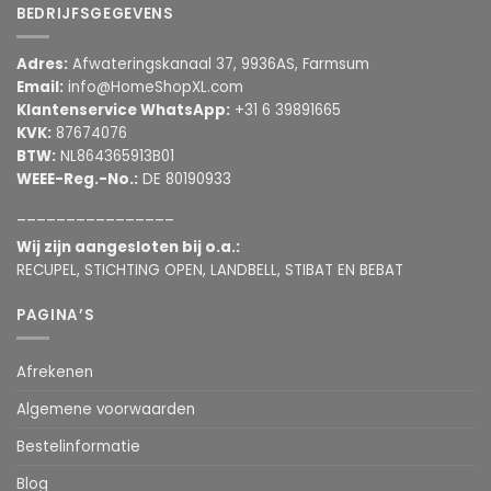
BEDRIJFSGEGEVENS
Adres:
Afwateringskanaal 37, 9936AS, Farmsum
Email:
info@HomeShopXL.com
Klantenservice WhatsApp:
+31 6 39891665
KVK:
87674076
BTW:
NL864365913B01
WEEE-Reg.-No.:
DE 80190933
________________
Wij zijn aangesloten bij o.a.:
RECUPEL, STICHTING OPEN, LANDBELL, STIBAT EN BEBAT
PAGINA’S
Afrekenen
Algemene voorwaarden
Bestelinformatie
Blog