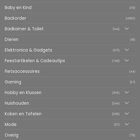
Baby en Kind
(35)
Backorder
(4520)
Badkamer & Toilet
(144)
Dieren
(81)
Elektronica & Gadgets
(971)
Feestartikelen & Cadeautips
(745)
Fietsaccessoires
(44)
Gaming
(27)
Hobby en Klussen
(919)
Huishouden
(244)
Koken en Tafelen
(265)
Mode
(57)
Overig
(76)