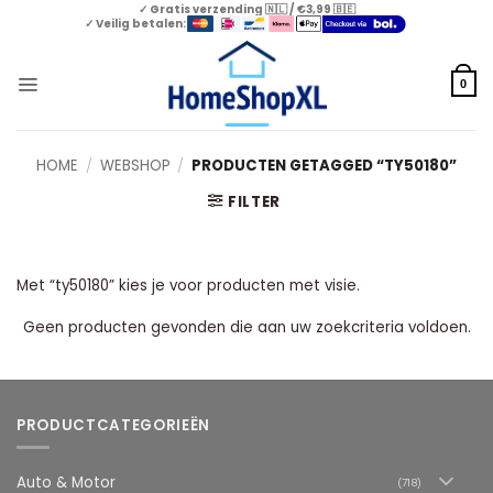
Skip
✓ Gratis verzending 🇳🇱 / €3,99 🇧🇪
✓ Veilig betalen:
to
content
0
HOME
/
WEBSHOP
/
PRODUCTEN GETAGGED “TY50180”
FILTER
Met “ty50180” kies je voor producten met visie.
Geen producten gevonden die aan uw zoekcriteria voldoen.
PRODUCTCATEGORIEËN
Auto & Motor
(718)