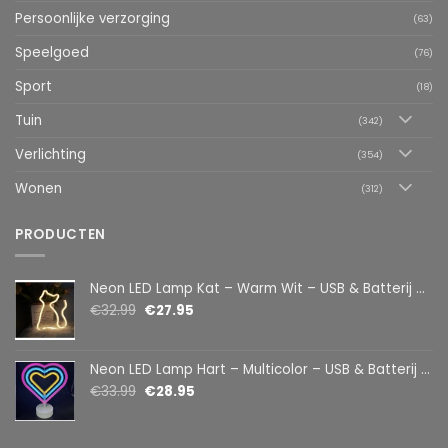
Persoonlijke verzorging
(63)
Speelgoed
(76)
Sport
(18)
Tuin
(342)
Verlichting
(354)
Wonen
(312)
PRODUCTEN
Neon LED Lamp Kat – Warm Wit – USB & Batterij – Decoratieve Tafellamp voor Kinderkamer – 28,5 x 24,5 cm
€
32.99
€
27.95
Neon LED Lamp Hart – Multicolor – USB & Batterij – Hartvormige Sfeerlamp – Kinderkamer & Slaapkamer – 25,2 x 23 cm
€
33.99
€
28.95