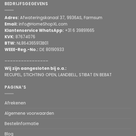
BEDRIJFSGEGEVENS
Adres:
Afwateringskanaal 37, 9936AS, Farmsum
Email:
info@HomeShopXL.com
Klantenservice WhatsApp:
+31 6 39891665
KVK:
87674076
BTW:
NL864365913B01
WEEE-Reg.-No.:
DE 80190933
________________
Wij zijn aangesloten bij o.a.:
RECUPEL, STICHTING OPEN, LANDBELL, STIBAT EN BEBAT
PAGINA’S
Afrekenen
Algemene voorwaarden
Bestelinformatie
Blog