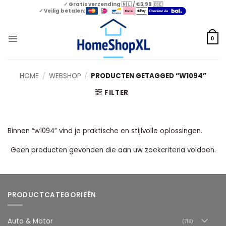
Skip
✓ Gratis verzending 🇳🇱 / €3,99 🇧🇪
✓ Veilig betalen:
to
content
0
HOME
/
WEBSHOP
/
PRODUCTEN GETAGGED “W1094”
FILTER
Binnen “w1094” vind je praktische en stijlvolle oplossingen.
Geen producten gevonden die aan uw zoekcriteria voldoen.
PRODUCTCATEGORIEËN
Auto & Motor
(718)