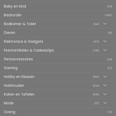
Baby en Kind
(35)
Backorder
(4521)
Badkamer & Toilet
(144)
Dieren
(81)
Elektronica & Gadgets
(971)
Feestartikelen & Cadeautips
(745)
Fietsaccessoires
(44)
Gaming
(27)
Hobby en Klussen
(919)
Huishouden
(244)
Koken en Tafelen
(265)
Mode
(57)
Overig
(76)