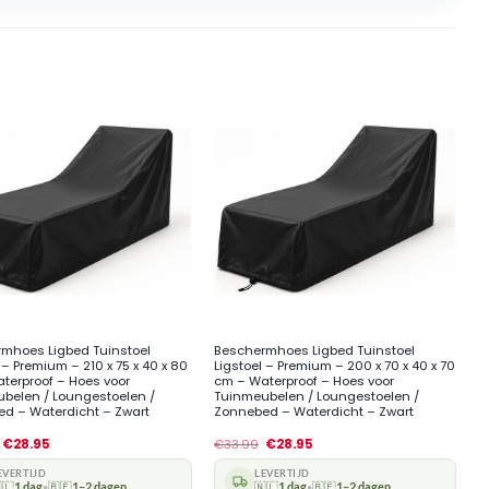
+
mhoes Ligbed Tuinstoel
Beschermhoes Ligbed Tuinstoel
 – Premium – 210 x 75 x 40 x 80
Ligstoel – Premium – 200 x 70 x 40 x 70
terproof – Hoes voor
cm – Waterproof – Hoes voor
belen / Loungestoelen /
Tuinmeubelen / Loungestoelen /
d – Waterdicht – Zwart
Zonnebed – Waterdicht – Zwart
€
28.95
€
33.99
€
28.95
EVERTIJD
LEVERTIJD
🇱
1 dag
🇧🇪
1–2 dagen
🇳🇱
1 dag
🇧🇪
1–2 dagen
•
•