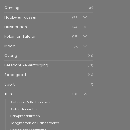
Gaming
(27)
Hobby en Klussen
(919)
Huishouden
(244)
Koken en Tafelen
(265)
Mode
(57)
Overig
(76)
Persoonlijke verzorging
(63)
Speelgoed
(76)
Sport
(18)
Tuin
(342)
Barbecue & Buiten koken
Buitendecoratie
Campingartikelen
Hangmatten en Hangstoelen
Ongediertebestrijding