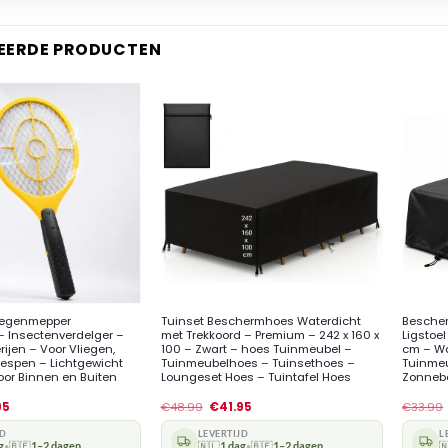
EERDE PRODUCTEN
+
+
liegenmepper
Tuinset Beschermhoes Waterdicht
Bescher
– Insectenverdelger –
met Trekkoord – Premium – 242 x 160 x
Ligstoel
rijen – Voor Vliegen,
100 – Zwart – hoes Tuinmeubel –
cm – Wa
spen – Lichtgewicht
Tuinmeubelhoes – Tuinsethoes –
Tuinmeu
oor Binnen en Buiten
Loungeset Hoes – Tuintafel Hoes
Zonnebe
95
€
48.99
€
41.95
€
33.99
JD
LEVERTIJD
L
g
🇧🇪
1–2 dagen
🇳🇱
1 dag
🇧🇪
1–2 dagen

•
•