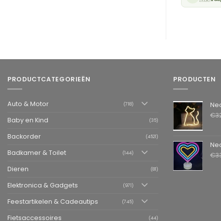
PRODUCTCATEGORIEËN
PRODUCTEN
Auto & Motor
Neon LED L
(718)
€
3
Baby en Kind
(35)
Backorder
(4521)
Neon LED La
Badkamer & Toilet
(144)
€
3
Dieren
(81)
Elektronica & Gadgets
(971)
Feestartikelen & Cadeautips
(745)
Fietsaccessoires
(44)