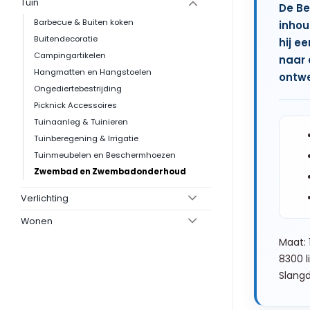
Tuin
De Be
Barbecue & Buiten koken
inhou
Buitendecoratie
hij e
Campingartikelen
naar 
Hangmatten en Hangstoelen
ontwe
Ongediertebestrijding
Picknick Accessoires
Tuinaanleg & Tuinieren
Tuinberegening & Irrigatie
Tuinmeubelen en Beschermhoezen
Zwembad en Zwembadonderhoud
Verlichting
Wonen
Maat: 
8300 l
Slangd