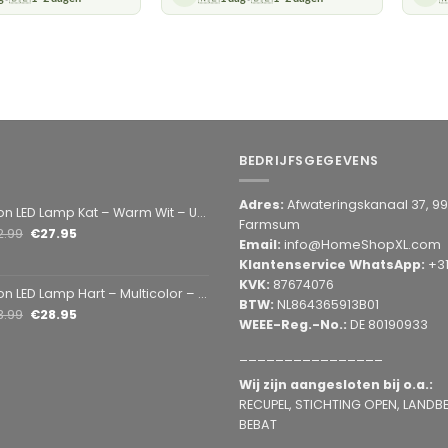
BEDRIJFSGEGEVENS
Adres:
Afwateringskanaal 37, 9
amp Kat – Warm Wit – USB & Batterij – Decoratieve Tafellamp voor Kinderkamer – 28,5 x 24,5 cm
Farmsum
2.99
€
27.95
Email:
info@HomeShopXL.com
Klantenservice WhatsApp:
+3
KVK:
87674076
mp Hart – Multicolor – USB & Batterij – Hartvormige Sfeerlamp – Kinderkamer & Slaapkamer – 25,2 x 23 cm
BTW:
NL864365913B01
3.99
€
28.95
WEEE-Reg.-No.:
DE 80190933
________________
Wij zijn aangesloten bij o.a.:
RECUPEL, STICHTING OPEN, LANDBEL
BEBAT