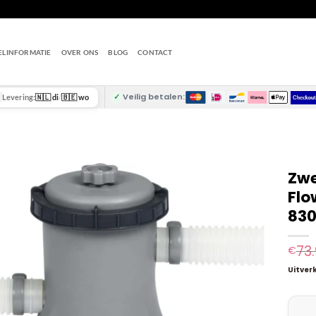
ELINFORMATIE
OVER ONS
BLOG
CONTACT
✓
Veilig betalen:
Levering:
🇳🇱 di
/
🇧🇪 wo
Zwe
Flo
830
73
€
Uitver