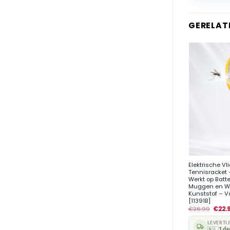
GERELAT
+
Elektrische V
Tennisracket 
Werkt op Batte
Muggen en We
Kunststof – V
[11391B]
€
26.99
€
22.
LEVERTI
🇳🇱
1 da