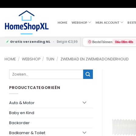
Skip
to
content
HOME
WEBSHOP
MIJN ACCOUNT
BEST
✓
Gratis verzending NL
•
België €3,99
Bestel binnen
06u 08m 48s
HOME
/
WEBSHOP
/
TUIN
/
ZWEMBAD EN ZWEMBADONDERHOUD
Zoeken
naar:
PRODUCTCATEGORIEËN
Auto & Motor
Baby en Kind
Backorder
Badkamer & Toilet