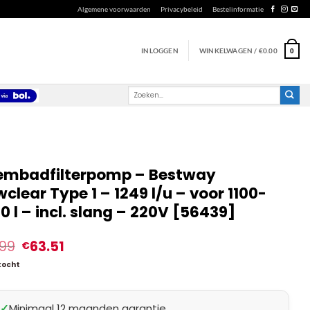
Algemene voorwaarden
Privacybeleid
Bestelinformatie
INLOGGEN
WINKELWAGEN /
€
0.00
0
Zoeken
naar:
mbadfilterpomp – Bestway
wclear Type 1 – 1249 l/u – voor 1100-
0 l – incl. slang – 220V [56439]
.99
63.51
€
kocht
✓
Minimaal 12 maanden garantie