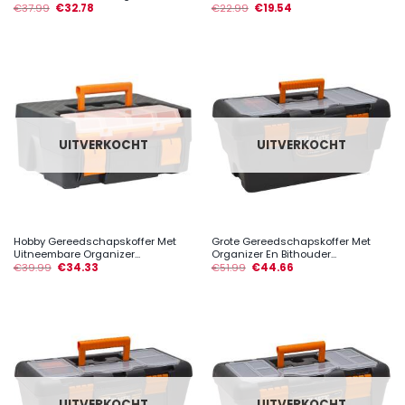
€
37.99
€
32.78
€
22.99
€
19.54
UITVERKOCHT
UITVERKOCHT
Hobby Gereedschapskoffer Met
Grote Gereedschapskoffer Met
Uitneembare Organizer...
Organizer En Bithouder...
€
39.99
€
34.33
€
51.99
€
44.66
UITVERKOCHT
UITVERKOCHT