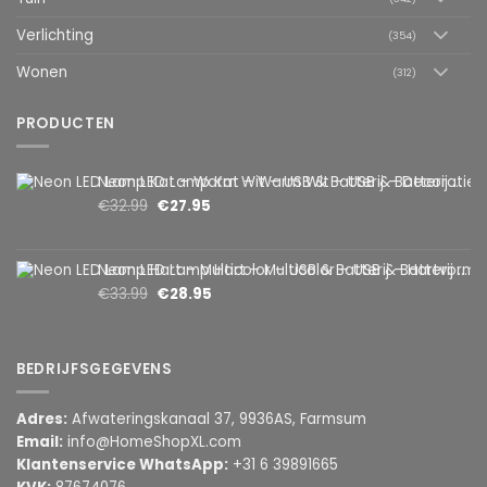
Verlichting
(354)
Wonen
(312)
PRODUCTEN
Neon LED Lamp Kat – Warm Wit – USB & Batterij – Decoratieve Tafellamp voor Kinderkamer – 28,5 x 24,5 cm
€
32.99
€
27.95
Neon LED Lamp Hart – Multicolor – USB & Batterij – Hartvormige Sfeerlamp – Kinderkamer & Slaapkamer – 25,2 x 23 cm
€
33.99
€
28.95
BEDRIJFSGEGEVENS
Adres:
Afwateringskanaal 37, 9936AS, Farmsum
Email:
info@HomeShopXL.com
Klantenservice WhatsApp:
+31 6 39891665