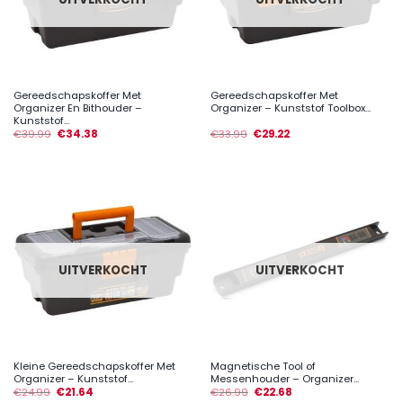
Gereedschapskoffer Met
Gereedschapskoffer Met
Organizer En Bithouder –
Organizer – Kunststof Toolbox...
Kunststof...
€
39.99
€
34.38
€
33.99
€
29.22
UITVERKOCHT
UITVERKOCHT
Kleine Gereedschapskoffer Met
Magnetische Tool of
Organizer – Kunststof...
Messenhouder – Organizer...
€
24.99
€
21.64
€
26.99
€
22.68