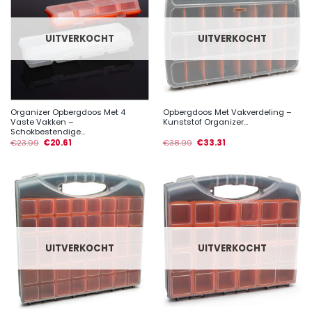
UITVERKOCHT
UITVERKOCHT
Organizer Opbergdoos Met 4
Opbergdoos Met Vakverdeling –
Vaste Vakken –
Kunststof Organizer...
Schokbestendige...
€
23.99
€
20.61
€
38.99
€
33.31
UITVERKOCHT
UITVERKOCHT