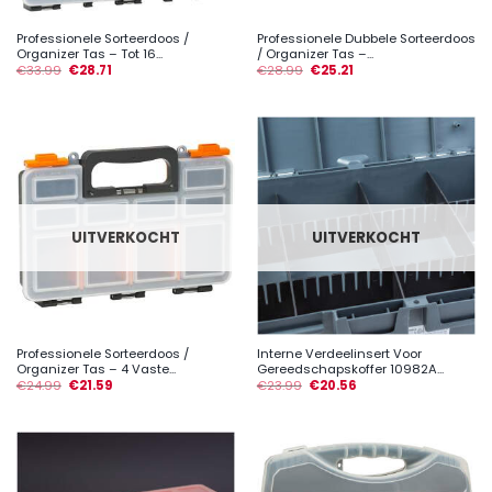
Professionele Sorteerdoos /
Professionele Dubbele Sorteerdoos
Organizer Tas – Tot 16...
/ Organizer Tas –...
€
33.99
€
28.71
€
28.99
€
25.21
UITVERKOCHT
UITVERKOCHT
Professionele Sorteerdoos /
Interne Verdeelinsert Voor
Organizer Tas – 4 Vaste...
Gereedschapskoffer 10982A...
€
24.99
€
21.59
€
23.99
€
20.56