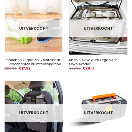
UITVERKOCHT
UITVERKOCHT
Schoenen Organizer Verstelbaar
Shop & Drive Auto Organizer –
– Schoenenrek Ruimtebesparend...
Opvouwbaar...
€
20.99
€
17.52
€
27.99
€
24.17
UITVERKOCHT
UITVERKOCHT