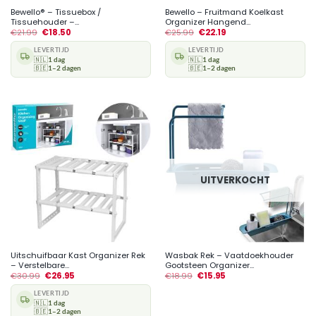
Bewello® – Tissuebox /
Bewello – Fruitmand Koelkast
Tissuehouder –...
Organizer Hangend...
€
21.99
€
18.50
€
25.99
€
22.19
LEVERTIJD
LEVERTIJD
🇳🇱
1 dag
🇳🇱
1 dag
🇧🇪
1–2 dagen
🇧🇪
1–2 dagen
UITVERKOCHT
Uitschuifbaar Kast Organizer Rek
Wasbak Rek – Vaatdoekhouder
– Verstelbare...
Gootsteen Organizer...
€
30.99
€
26.95
€
18.99
€
15.95
LEVERTIJD
🇳🇱
1 dag
🇧🇪
1–2 dagen