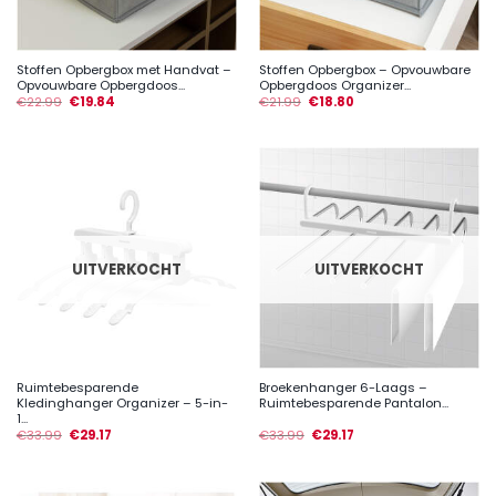
Stoffen Opbergbox met Handvat –
Stoffen Opbergbox – Opvouwbare
Opvouwbare Opbergdoos...
Opbergdoos Organizer...
€
22.99
€
19.84
€
21.99
€
18.80
UITVERKOCHT
UITVERKOCHT
Ruimtebesparende
Broekenhanger 6-Laags –
Kledinghanger Organizer – 5-in-
Ruimtebesparende Pantalon...
1...
€
33.99
€
29.17
€
33.99
€
29.17