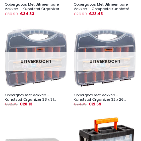
Opbergdoos Met Uitneembare
Opbergdoos Met Uitneembare
Vakken – Kunststof Organizer...
Vakken – Compacte Kunststof...
€
39.99
€
34.33
€
26.99
€
23.45
UITVERKOCHT
UITVERKOCHT
Opbergbox met Vakken –
Opbergbox met Vakken –
Kunststof Organizer 38 x 31...
Kunststof Organizer 32 x 26...
€
32.99
€
28.13
€
24.99
€
21.59