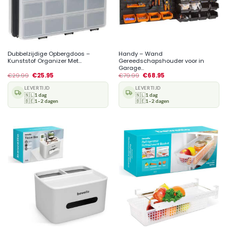
Dubbelzijdige Opbergdoos –
Handy – Wand
Kunststof Organizer Met...
Gereedschapshouder voor in
Garage...
€
29.99
€
25.95
€
79.99
€
68.95
LEVERTIJD
LEVERTIJD
🇳🇱
1 dag
🇳🇱
1 dag
🇧🇪
1–2 dagen
🇧🇪
1–2 dagen