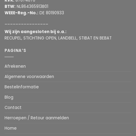
KVK:
87674076
BTW:
NL864365913B01
WEEE-Reg.-No.:
DE 80190933
________________
Wij zijn aangesloten bij o.a.:
RECUPEL, STICHTING OPEN, LANDBELL, STIBAT EN BEBAT
PAGINA’S
Afrekenen
Algemene voorwaarden
Bestelinformatie
Blog
Contact
Herroepen / Retour aanmelden
Home