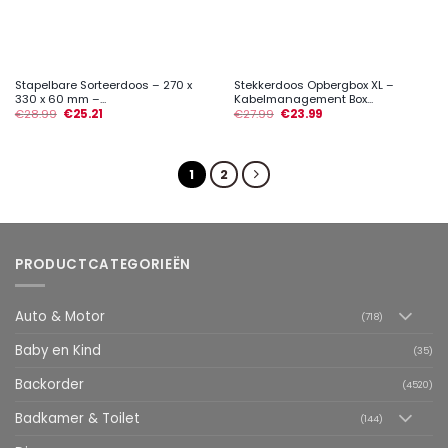
Stapelbare Sorteerdoos – 270 x
Stekkerdoos Opbergbox XL –
330 x 60 mm –...
Kabelmanagement Box...
€
28.99
€
25.21
€
27.99
€
23.99
1
2
PRODUCTCATEGORIEËN
Auto & Motor
(718)
Baby en Kind
(35)
Backorder
(4520)
Badkamer & Toilet
(144)