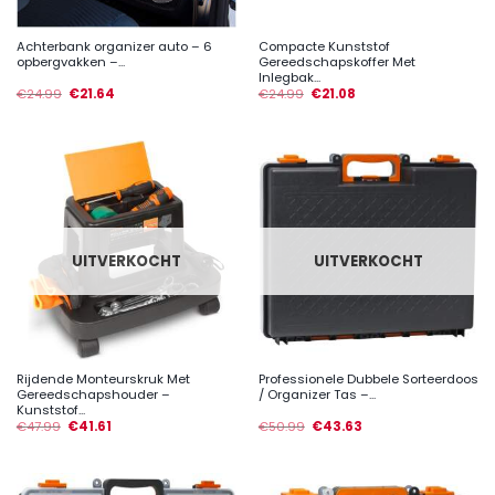
Achterbank organizer auto – 6
Compacte Kunststof
opbergvakken –...
Gereedschapskoffer Met
Inlegbak...
€
24.99
€
21.64
€
24.99
€
21.08
UITVERKOCHT
UITVERKOCHT
Rijdende Monteurskruk Met
Professionele Dubbele Sorteerdoos
Gereedschapshouder –
/ Organizer Tas –...
Kunststof...
€
47.99
€
41.61
€
50.99
€
43.63