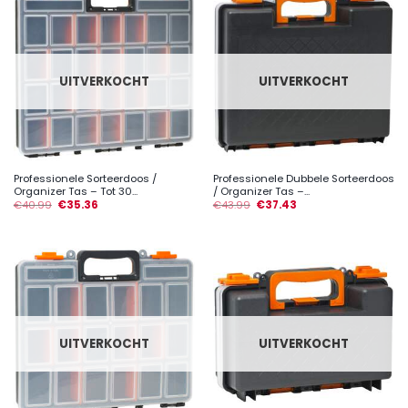
UITVERKOCHT
UITVERKOCHT
Professionele Sorteerdoos /
Professionele Dubbele Sorteerdoos
Organizer Tas – Tot 30...
/ Organizer Tas –...
€
40.99
€
35.36
€
43.99
€
37.43
UITVERKOCHT
UITVERKOCHT