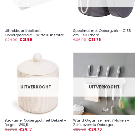
Uittrekbaar Koelkast
Speelmat met Opbergzak – Ø135
Opbergmandje – Witte Kunststof...
cm – Sluitbare...
€
24.99
€
21.59
€
36.99
€
31.75
UITVERKOCHT
UITVERKOCHT
Badkamer Opbergpot met Deksel –
Wand Organizer met 7 Haken –
Beige – Ø10,5...
Zelfklevende Opberger...
€
27.99
€
24.17
€
28.99
€
24.70