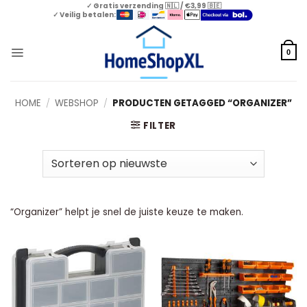
Skip
✓ Gratis verzending 🇳🇱 / €3,99 🇧🇪
✓ Veilig betalen:
to
content
0
HOME
/
WEBSHOP
/
PRODUCTEN GETAGGED “ORGANIZER”
FILTER
“Organizer” helpt je snel de juiste keuze te maken.