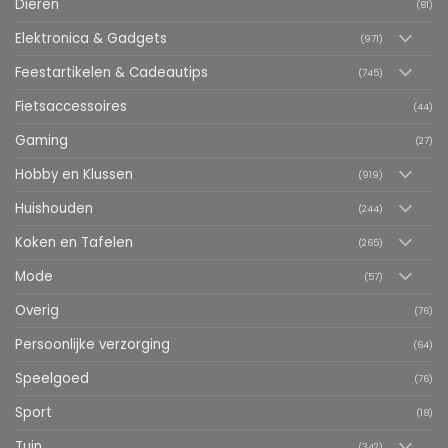
Dieren
(81)
Elektronica & Gadgets
(971)
Feestartikelen & Cadeautips
(745)
Fietsaccessoires
(44)
Gaming
(27)
Hobby en Klussen
(919)
Huishouden
(244)
Koken en Tafelen
(265)
Mode
(57)
Overig
(76)
Persoonlijke verzorging
(64)
Speelgoed
(76)
Sport
(18)
Tuin
(342)