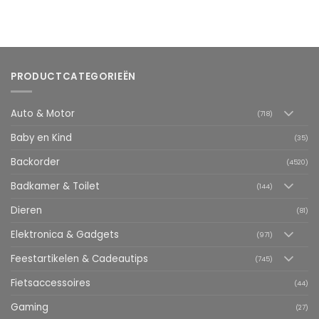
PRODUCTCATEGORIEËN
Auto & Motor
(718)
Baby en Kind
(35)
Backorder
(4520)
Badkamer & Toilet
(144)
Dieren
(81)
Elektronica & Gadgets
(971)
Feestartikelen & Cadeautips
(745)
Fietsaccessoires
(44)
Gaming
(27)