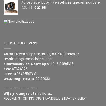
Autospiegel baby - verstelbare spiegel hoofdsteun achterbank - veiligheidsspiegel - baby en kids - 19 x 30cm - 360 graden draaibaar - zwart
€
27.99
€
23.95
Product
BEDRIJFSGEGEVENS
Adres:
Afwateringskanaal 37, 9936AS, Farmsum
Email:
info@HomeShopXL.com
Klantenservice WhatsApp:
+31 6 39891665
KVK:
87674076
BTW:
NL864365913B01
WEEE-Reg.-No.:
DE 80190933
________________
Wij zijn aangesloten bij o.a.:
RECUPEL, STICHTING OPEN, LANDBELL, STIBAT EN BEBAT