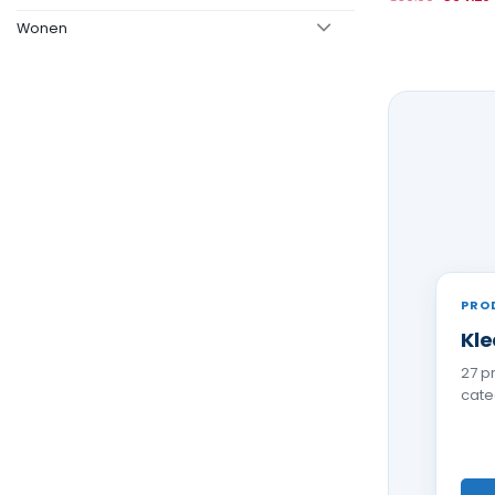
Wonen
PRO
Kle
27 p
cate