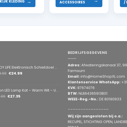
→
→
KIJK KLEDING
ACCESSOIRES
/
BEDRIJFSGEGEVENS
Adres:
Afwateringskanaal 37, 9
Elektronisch Schietdoel met 3 Targets – Automatische Reset – Digitaal Scorebord – voor Foam Darts
Farmsum
8.99
€
24.99
Email:
info@HomeShopXL.com
Klantenservice WhatsApp:
+3
KVK:
87674076
amp Kat – Warm Wit – USB & Batterij – Decoratieve Tafellamp voor Kinderkamer – 28,5 x 24,5 cm
BTW:
NL864365913B01
1.99
€
27.35
WEEE-Reg.-No.:
DE 80190933
________________
Wij zijn aangesloten bij o.a.:
RECUPEL, STICHTING OPEN, LANDBEL