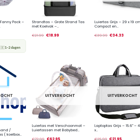
+
+
en Fanny Pack –
Strandtas – Grote Strand Tas
Luiertas Grijs – 29 x 19 c
.
met Koelvak –...
Compact en...
€
21.99
€
18.99
€
39.99
€
34.33
🇪
1–2 dagen
KOCHT
UITVERKOCHT
UITVERKOCHT
+
+
Luiertas met Verschoonmat –
Laptoptas Grijs – 15.6" – 
and /
Luiertassen met Babybed...
x...
( koelbox...
€
72.99
€
62.95
€
25.99
€
21.95