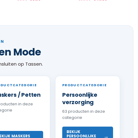
EN
nen Mode
sluiten op Tassen.
ODUCTCATEGORIE
PRODUCTCATEGORIE
skers / Petten
Persoonlijke
verzorging
roducten in deze
egorie
63 producten in deze
categorie
BEKIJK
→
EKIJK MASKERS
PERSOONLIJKE