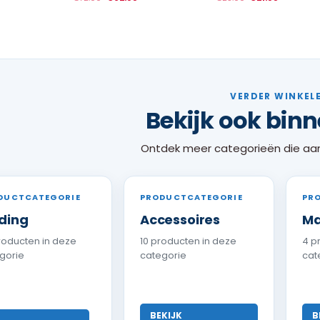
VERDER WINKEL
Bekijk ook bin
Ontdek meer categorieën die aan
DUCTCATEGORIE
PRODUCTCATEGORIE
PR
ding
Accessoires
Ma
roducten in deze
10 producten in deze
4 p
gorie
categorie
cat
BEKIJK
B