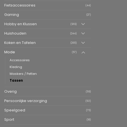
Fietsaccessoires
(44)
Gaming
(27)
Hobby en Klussen
(919)
Huishouden
(244)
Koken en Tafelen
(265)
Mode
(57)
Accessoires
Kleding
Maskers / Petten
Tassen
Overig
(59)
Persoonlijke verzorging
(63)
Speelgoed
(75)
Sport
(18)