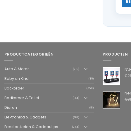
BE
PRODUCTCATEGORIEËN
PRODUCTEN
Auto & Motor
N’JOY LIFE 
(719)
€
2
Baby en Kind
(35)
Backorder
(4521)
Neon LED L
Badkamer & Toilet
(144)
€
3
Dieren
(81)
Elektronica & Gadgets
(971)
Feestartikelen & Cadeautips
(744)