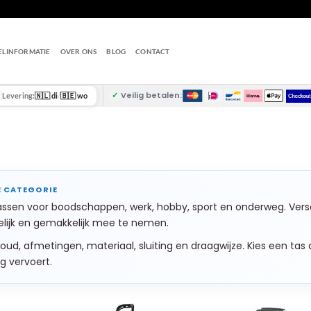
ELINFORMATIE
OVER ONS
BLOG
CONTACT
✓
Veilig betalen:
Levering:
🇳🇱 di
/
🇧🇪 wo
ssen voor boodschappen, werk, hobby, sport en onderweg. Versc
elijk en gemakkelijk mee te nemen.
houd, afmetingen, materiaal, sluiting en draagwijze. Kies een tas
g vervoert.