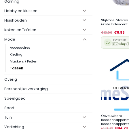
Gaming
Hobby en Klussen
+
Huishouden
Stijlvolle Zilver
Grote Iridescent..
Koken en Tafelen
€
10.99
€
8.95
Mode
LEVERTIJD
🇳🇱
1 dag

•
Accessoires
Kleding
Maskers / Petten
Tassen
Overig
UITVER
Persoonlijke verzorging
Speelgoed
+
Sport
Opvouwbare
Tuin
Boodschappenm
Boodschappentas 
Verlichting
€
39.99
€
34.20