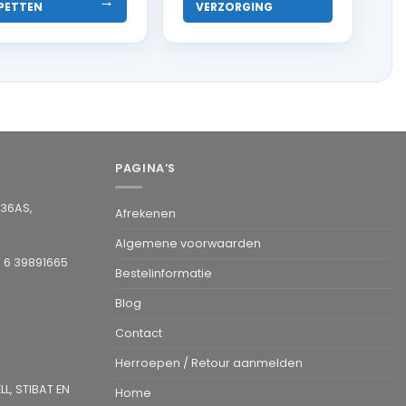
→
 PETTEN
VERZORGING
PAGINA’S
936AS,
Afrekenen
Algemene voorwaarden
1 6 39891665
Bestelinformatie
Blog
Contact
Herroepen / Retour aanmelden
L, STIBAT EN
Home