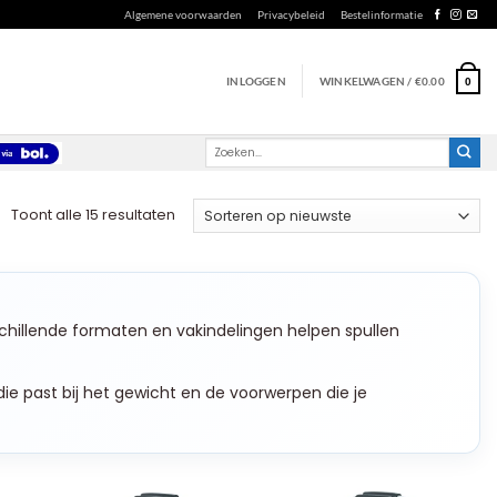
Algemene voorwaarden
Privacybeleid
Bestelinformatie
INLOGGEN
WINKELWAGEN /
€
0.00
0
Zoeken
naar:
Gesorteerd
Toont alle 15 resultaten
op
nieuwste
hillende formaten en vakindelingen helpen spullen
 die past bij het gewicht en de voorwerpen die je