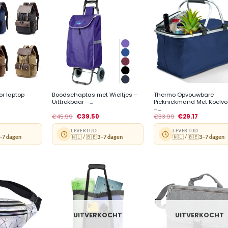
+
+
r laptop
Boodschaptas met Wieltjes –
Thermo Opvouwbare
Uittrekbaar –...
Picknickmand Met Koelvo
–...
€
45.99
€
39.50
€
33.99
€
29.17
LEVERTIJD
LEVERTIJD
–7 dagen
🇳🇱 / 🇧🇪
3–7 dagen
🇳🇱 / 🇧🇪
3–7 dagen
UITVERKOCHT
UITVERKOCHT