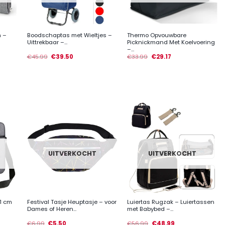
+
+
m –
Boodschaptas met Wieltjes –
Thermo Opvouwbare
Uittrekbaar –...
Picknickmand Met Koelvoering
–...
€
45.99
€
39.50
€
33.99
€
29.17
UITVERKOCHT
UITVERKOCHT
+
+
41 cm
Festival Tasje Heuptasje – voor
Luiertas Rugzak – Luiertassen
Dames of Heren...
met Babybed –...
€
6.99
€
5.50
€
56.99
€
48.99