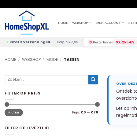
Skip
to
content
HOME
WEBSHOP
MIJN ACCOUNT
BEST
✓
Gratis verzending NL
•
België €3,99
Bestel binnen
00u 26m 46s
HOME
/
WEBSHOP
/
MODE
/
TASSEN
Zoeken
naar:
Ontdek ta
FILTER OP PRIJS
overzicht
Let op in
Min.
Max.
Prijs:
€0
—
€70
FILTER
prijs
prijs
regelmati
FILTER OP LEVERTIJD