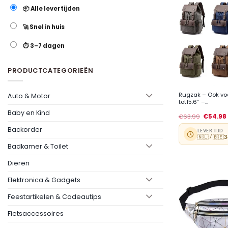
📦 Alle levertijden
🚀 Snel in huis
⏱️ 3–7 dagen
PRODUCTCATEGORIEËN
+
Rugzak – Ook voo
Auto & Motor
tot15.6″ –...
Baby en Kind
€
63.99
€
54.98
Backorder
LEVERTIJD
🇳🇱 / 🇧🇪
3
Badkamer & Toilet
Dieren
Elektronica & Gadgets
Feestartikelen & Cadeautips
Fietsaccessoires