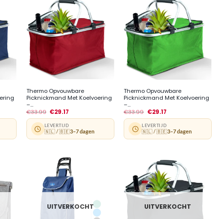
+
+
Thermo Opvouwbare
Thermo Opvouwbare
ering
Picknickmand Met Koelvoering
Picknickmand Met Koelvoering
–...
–...
€
33.99
€
29.17
€
33.99
€
29.17
LEVERTIJD
LEVERTIJD
🇳🇱 / 🇧🇪
3–7 dagen
🇳🇱 / 🇧🇪
3–7 dagen
UITVERKOCHT
UITVERKOCHT