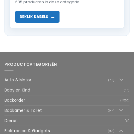
635 producten in deze categorie
→
BEKIJK KABELS
PRODUCTCATEGORIEËN
Auto & Motor
(718)
Baby en Kind
(35)
Backorder
(4520)
Badkamer & Toilet
(144)
Dieren
(81)
Elektronica & Gadgets
(971)