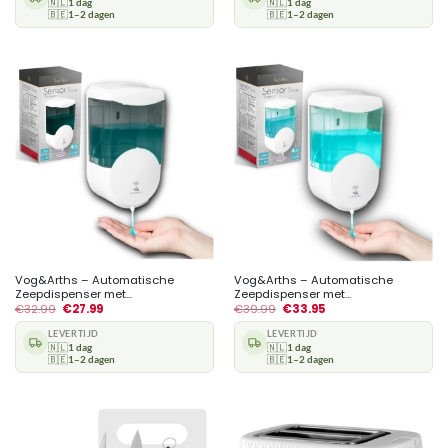
🇳🇱
1 dag
🇳🇱
1 dag
🇧🇪
1–2 dagen
🇧🇪
1–2 dagen
Vog&Arths – Automatische
Vog&Arths – Automatische
Zeepdispenser met...
Zeepdispenser met...
€
32.99
€
27.99
€
39.99
€
33.95
LEVERTIJD
LEVERTIJD
🇳🇱
1 dag
🇳🇱
1 dag
🇧🇪
1–2 dagen
🇧🇪
1–2 dagen