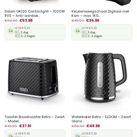
Eldom GK120 Contactgrill – 1000W
Keukenweegschaal Digitaal met
RVS – Anti-aanbak...
Kom – max. 1KG...
€
62.99
€
53.95
€
42.99
€
36.99
LEVERTIJD
LEVERTIJD
🇳🇱
1 dag
🇳🇱
1 dag
🇧🇪
1–2 dagen
🇧🇪
1–2 dagen
Toaster Broodrooster Retro – Zwart
Waterkoker Retro – ELDOM – Zwart
– Model...
Glans...
€
43.99
€
37.91
€
56.99
€
48.99
LEVERTIJD
LEVERTIJD