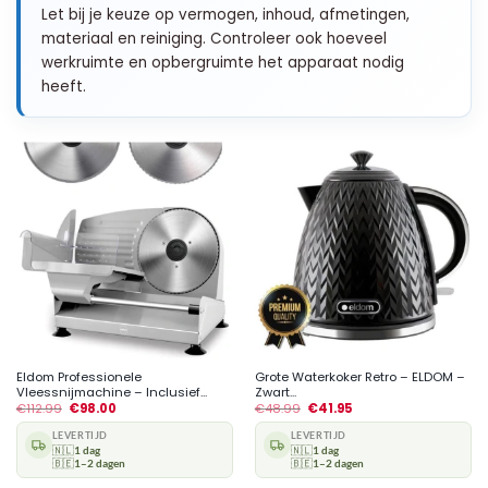
Let bij je keuze op vermogen, inhoud, afmetingen,
materiaal en reiniging. Controleer ook hoeveel
werkruimte en opbergruimte het apparaat nodig
heeft.
Eldom Professionele
Grote Waterkoker Retro – ELDOM –
Vleessnijmachine – Inclusief...
Zwart...
€
112.99
€
98.00
€
48.99
€
41.95
LEVERTIJD
LEVERTIJD
🇳🇱
1 dag
🇳🇱
1 dag
🇧🇪
1–2 dagen
🇧🇪
1–2 dagen