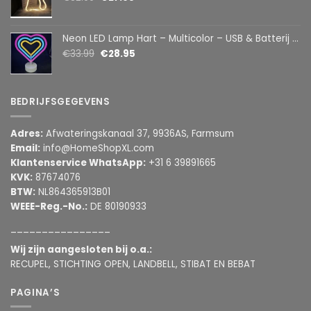
Neon LED Lamp Hart – Multicolor – USB & Batterij – Hartvormige Sfeerlamp – Kinderkamer & Slaapkamer – 25,2 x 23 cm
€
33.99
€
28.95
BEDRIJFSGEGEVENS
Adres:
Afwateringskanaal 37, 9936AS, Farmsum
Email:
info@HomeShopXL.com
Klantenservice WhatsApp:
+31 6 39891665
KVK:
87674076
BTW:
NL864365913B01
WEEE-Reg.-No.:
DE 80190933
________________
Wij zijn aangesloten bij o.a.:
RECUPEL, STICHTING OPEN, LANDBELL, STIBAT EN BEBAT
PAGINA’S