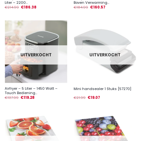
Liter – 2200...
Boven Verwarming...
€
214.99
€
186.38
€
184.99
€
160.57
UITVERKOCHT
UITVERKOCHT
Airfryer – 5 Liter – 1450 Watt –
Mini handsealer 1 Stuks [57270]
Touch Bediening...
€
137.99
€
119.28
€
21.99
€
19.07