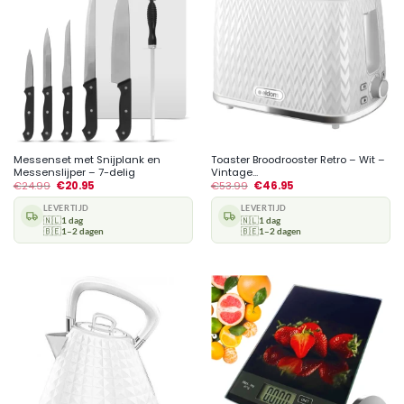
Messenset met Snijplank en
Toaster Broodrooster Retro – Wit –
Messenslijper – 7-delig
Vintage...
€
24.99
€
20.95
€
53.99
€
46.95
LEVERTIJD
LEVERTIJD
🇳🇱
1 dag
🇳🇱
1 dag
🇧🇪
1–2 dagen
🇧🇪
1–2 dagen