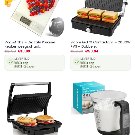
Vog&Arths – Digitale Precisie
Eldom GK170 Contactgrill – 2000W
Keukenweegschaal...
RVS – Dubbele...
€
21.99
€
18.99
€
62.99
€
53.94
LEVERTIJD
LEVERTIJD
🇳🇱
1 dag
🇳🇱
1 dag
🇧🇪
1–2 dagen
🇧🇪
1–2 dagen