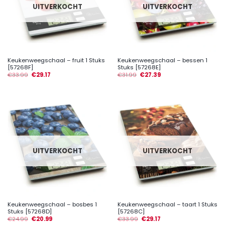
UITVERKOCHT
UITVERKOCHT
Keukenweegschaal – fruit 1 Stuks
Keukenweegschaal – bessen 1
[57268F]
Stuks [57268E]
€
33.99
€
29.17
€
31.99
€
27.39
UITVERKOCHT
UITVERKOCHT
Keukenweegschaal – bosbes 1
Keukenweegschaal – taart 1 Stuks
Stuks [57268D]
[57268C]
€
24.99
€
20.99
€
33.99
€
29.17