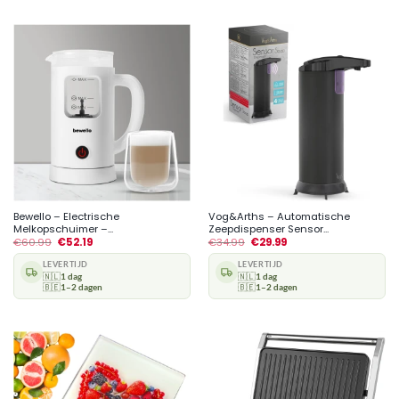
Bewello – Electrische
Vog&Arths – Automatische
Melkopschuimer –...
Zeepdispenser Sensor...
€
60.99
€
52.19
€
34.99
€
29.99
LEVERTIJD
LEVERTIJD
🇳🇱
1 dag
🇳🇱
1 dag
🇧🇪
1–2 dagen
🇧🇪
1–2 dagen