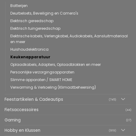
Batterijen
Deurbelsets, Beveiliging en Camera's
Elektrisch gereedschap
Elektrisch tuingereedschap
Elektrische kabels, Verlengkabel, Audiokabels, Aansluitmateriaal
en meer
Huishoudelektronica
Keukenapparatuur
Oplaadkabels, Adapters, Oplaadblokken en meer
Persoonlijke verzorgingsapparaten
Slimme apparaten / SMART HOME
Verwarming & Verkoeling (Klimaatbeheersing)
Feestartikelen & Cadeautips
(745)
Fietsaccessoires
(44)
Gaming
(27)
Hobby en Klussen
(919)