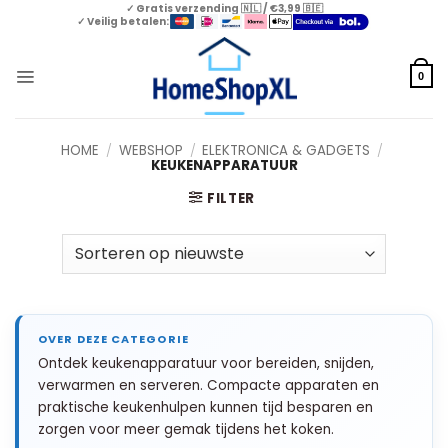
Skip
✓ Gratis verzending 🇳🇱 / €3,99 🇧🇪
✓ Veilig betalen:
to
content
0
HOME
/
WEBSHOP
/
ELEKTRONICA & GADGETS
/
KEUKENAPPARATUUR
FILTER
Ontdek keukenapparatuur voor bereiden, snijden,
verwarmen en serveren. Compacte apparaten en
praktische keukenhulpen kunnen tijd besparen en
zorgen voor meer gemak tijdens het koken.