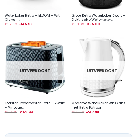
Waterkoker Retro – ELDOM – Wit
Grote Retro Waterkoker Zwart –
Glans –...
Elektrische Waterkoker...
€
52.99
€
45.99
€
63.99
€
55.00
UITVERKOCHT
UITVERKOCHT
Toaster Broodrooster Retro – Zwart
Moderne Waterkoker Wit Glans –
– Vintage...
met Retro Patroon
€
50.99
€
43.99
€
55.99
€
47.90