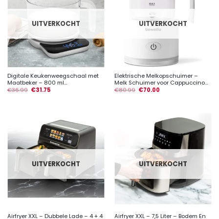
UITVERKOCHT
UITVERKOCHT
Digitale Keukenweegschaal met
Elektrische Melkopschuimer –
Maatbeker – 800 ml...
Melk Schuimer voor Cappuccino...
€
36.99
€
31.75
€
80.99
€
70.00
UITVERKOCHT
UITVERKOCHT
Airfryer XXL – Dubbele Lade – 4 + 4
Airfryer XXL – 7,5 Liter – Bodem En