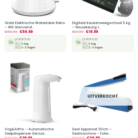
Grote Elektrische Waterkoker Retro
Digitale Keukenweegschaal 5 kg
– Wit Glanzend...
– Nauwkeurig 1...
€
65.99
€
56.99
€
21.99
€
18.99
LEVERTIJD
LEVERTIJD
🇳🇱
1 dag
🇳🇱
1 dag
🇧🇪
1–2 dagen
🇧🇪
1–2 dagen
UITVERKOCHT
Vog&Arths – Automatische
Seal Apparaat 30cm –
Zeepdispenser Sensor...
Sealmachine – Folie...
€
33.99
€
28.99
€
44.99
€
38.99