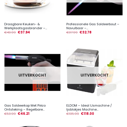
Draagbare Keuken- &
Professionele Gas Soldeerbout –
Werkplaatsgasbrander –...
Navulbaar –...
€
43.99
€
37.94
€
37.99
€
32.78
UITVERKOCHT
UITVERKOCHT
Gas Soldeerkop Met Piëzo
ELDOM – Ideal IJsmachine /
Ontsteking – Regelbare...
Ijsblokjes Machine...
€
53.99
€
46.21
€
135.99
€
118.00