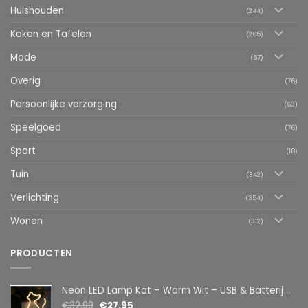
Huishouden
(244)
Koken en Tafelen
(265)
Mode
(57)
Overig
(76)
Persoonlijke verzorging
(63)
Speelgoed
(76)
Sport
(18)
Tuin
(342)
Verlichting
(354)
Wonen
(312)
PRODUCTEN
Neon LED Lamp Kat – Warm Wit – USB & Batterij – Decoratieve Tafellamp voor Kinderkamer – 28,5 x 24,5 cm
€
32.99
€
27.95