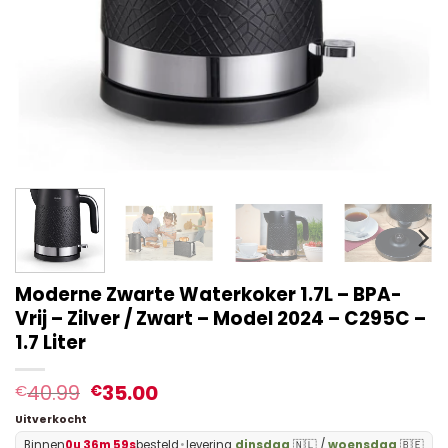
Moderne Zwarte Waterkoker 1.7L – BPA-
Vrij – Zilver / Zwart – Model 2024 – C295C –
1.7 Liter
40.99
35.00
€
€
Uitverkocht
Binnen
0u 36m 59s
besteld
•
levering
dinsdag
🇳🇱 /
woensdag
🇧🇪