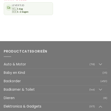
LEVERTIJD
🇳🇱
1 dag
🇧🇪
1–2 dagen
PRODUCTCATEGORIEËN
Auto & Motor
(718)
Baby en Kind
(35)
Backorder
(4521)
Badkamer & Toilet
(144)
Dieren
(81)
Elektronica & Gadgets
(971)