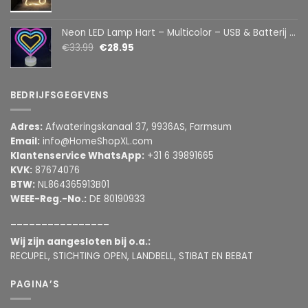
Neon LED Lamp Hart – Multicolor – USB & Batterij – Hartvormige Sfeerlamp – Kinderkamer & Slaapkamer – 25,2 x 23 cm
€
33.99
€
28.95
BEDRIJFSGEGEVENS
Adres:
Afwateringskanaal 37, 9936AS, Farmsum
Email:
info@HomeShopXL.com
Klantenservice WhatsApp:
+31 6 39891665
KVK:
87674076
BTW:
NL864365913B01
WEEE-Reg.-No.:
DE 80190933
________________
Wij zijn aangesloten bij o.a.:
RECUPEL, STICHTING OPEN, LANDBELL, STIBAT EN BEBAT
PAGINA’S