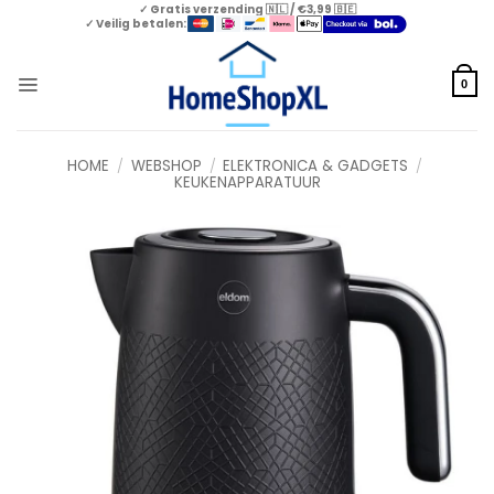
Skip
✓ Gratis verzending 🇳🇱 / €3,99 🇧🇪
✓ Veilig betalen:
to
content
0
HOME
/
WEBSHOP
/
ELEKTRONICA & GADGETS
/
KEUKENAPPARATUUR