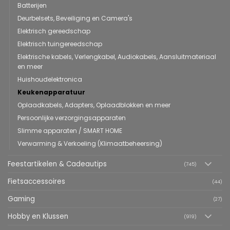
Batterijen
Deurbelsets, Beveiliging en Camera's
Elektrisch gereedschap
Elektrisch tuingereedschap
Elektrische kabels, Verlengkabel, Audiokabels, Aansluitmateriaal
en meer
Huishoudelektronica
Keukenapparatuur
Oplaadkabels, Adapters, Oplaadblokken en meer
Persoonlijke verzorgingsapparaten
Slimme apparaten / SMART HOME
Verwarming & Verkoeling (Klimaatbeheersing)
Feestartikelen & Cadeautips
(745)
Fietsaccessoires
(44)
Gaming
(27)
Hobby en Klussen
(919)