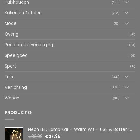
Huishouden
(244)
Koken en Tafelen
(265)
Mode
(57)
Overig
(76)
Persoonlijke verzorging
(63)
Speelgoed
(76)
Sport
(18)
Tuin
(342)
Verlichting
(354)
Wonen
(312)
PRODUCTEN
Neon LED Lamp Kat – Warm Wit – USB & Batterij – Decoratieve Tafellamp voor Kinderkamer – 28,5 x 24,5 cm
€
32.99
€
27.95