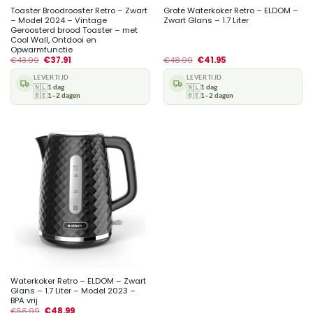
Toaster Broodrooster Retro – Zwart
Grote Waterkoker Retro – ELDOM –
– Model 2024 – Vintage
Zwart Glans – 1.7 Liter
Geroosterd brood Toaster – met
Cool Wall, Ontdooi en
Opwarmfunctie
€
43.99
€
37.91
€
48.99
€
41.95
LEVERTIJD
LEVERTIJD
🇳🇱
1 dag
🇳🇱
1 dag
🇧🇪
1–2 dagen
🇧🇪
1–2 dagen
Waterkoker Retro – ELDOM – Zwart
Glans – 1.7 Liter – Model 2023 –
BPA vrij
€
56.99
€
48.99