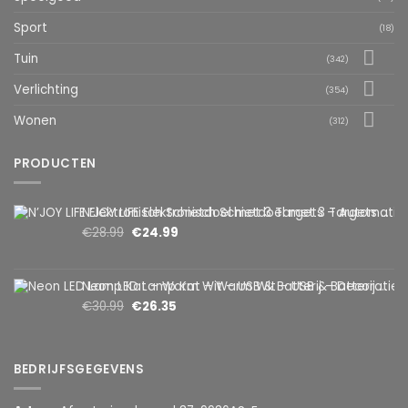
Sport
(18)
Tuin
(342)
Verlichting
(354)
Wonen
(312)
PRODUCTEN
N’JOY LIFE Elektronisch Schietdoel met 3 Targets – Automatische Reset – Digitaal Scorebord – voor Foam Darts
€
28.99
€
24.99
Neon LED Lamp Kat – Warm Wit – USB & Batterij – Decoratieve Tafellamp voor Kinderkamer – 28,5 x 24,5 cm
€
30.99
€
26.35
BEDRIJFSGEGEVENS