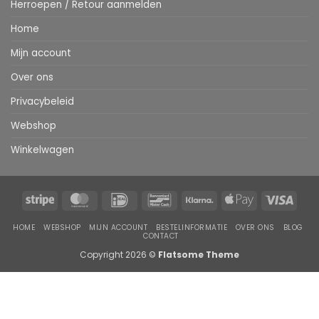
Herroepen / Retour aanmelden
Home
Mijn account
Over ons
Privacybeleid
Webshop
Winkelwagen
Stripe
MasterCard
IDeal
Bancontact
Klarna
Apple
Visa
Pay
HOME
WEBSHOP
MIJN ACCOUNT
BESTELINFORMATIE
OVER ONS
BLOG
CONTACT
Copyright 2026 ©
Flatsome Theme