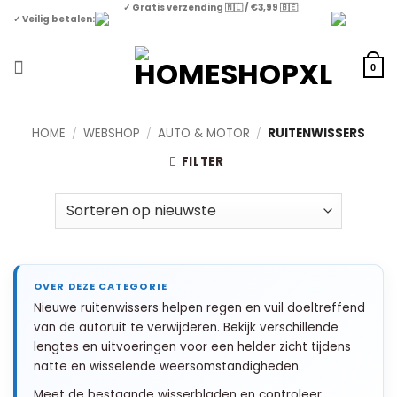
Skip
✓ Gratis verzending 🇳🇱 / €3,99 🇧🇪
✓ Veilig betalen:
to
content
0
HOME
/
WEBSHOP
/
AUTO & MOTOR
/
RUITENWISSERS
FILTER
Nieuwe ruitenwissers helpen regen en vuil doeltreffend
van de autoruit te verwijderen. Bekijk verschillende
lengtes en uitvoeringen voor een helder zicht tijdens
natte en wisselende weersomstandigheden.
Meet de bestaande wisserbladen en controleer