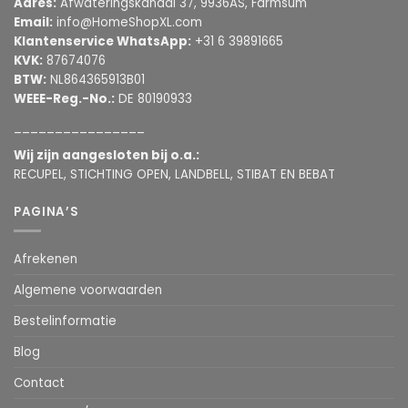
Adres:
Afwateringskanaal 37, 9936AS, Farmsum
Email:
info@HomeShopXL.com
Klantenservice WhatsApp:
+31 6 39891665
KVK:
87674076
BTW:
NL864365913B01
WEEE-Reg.-No.:
DE 80190933
________________
Wij zijn aangesloten bij o.a.:
RECUPEL, STICHTING OPEN, LANDBELL, STIBAT EN BEBAT
PAGINA’S
Afrekenen
Algemene voorwaarden
Bestelinformatie
Blog
Contact