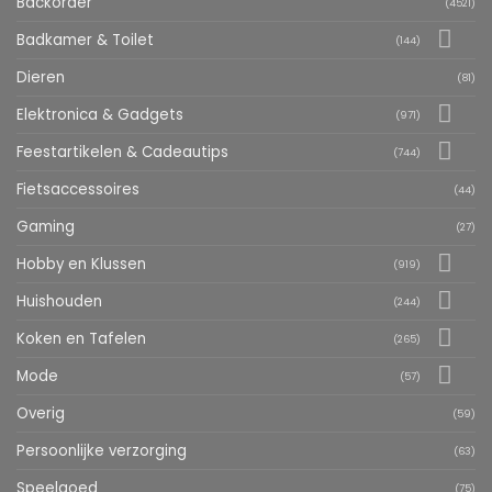
Backorder
(4521)
Badkamer & Toilet
(144)
Dieren
(81)
Elektronica & Gadgets
(971)
Feestartikelen & Cadeautips
(744)
Fietsaccessoires
(44)
Gaming
(27)
Hobby en Klussen
(919)
Huishouden
(244)
Koken en Tafelen
(265)
Mode
(57)
Overig
(59)
Persoonlijke verzorging
(63)
Speelgoed
(75)