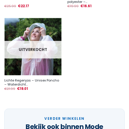
polyester –...
€
25.99
€
22.17
€
19.99
€
16.61
UITVERKOCHT
Lichte Regenjas – Unisex Poncho
– Waterdicht...
€
21.99
€
19.01
VERDER WINKELEN
Bekijk ook binnen Mode