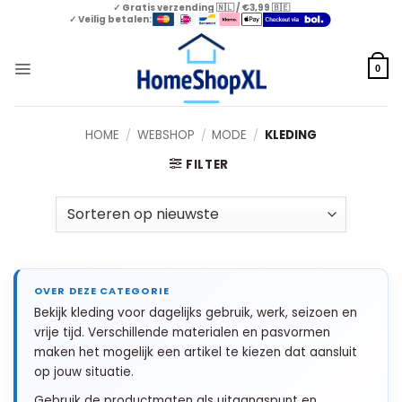
Skip
✓ Gratis verzending 🇳🇱 / €3,99 🇧🇪
✓ Veilig betalen:
to
content
0
HOME
/
WEBSHOP
/
MODE
/
KLEDING
FILTER
Bekijk kleding voor dagelijks gebruik, werk, seizoen en
vrije tijd. Verschillende materialen en pasvormen
maken het mogelijk een artikel te kiezen dat aansluit
op jouw situatie.
Gebruik de productmaten als uitgangspunt en