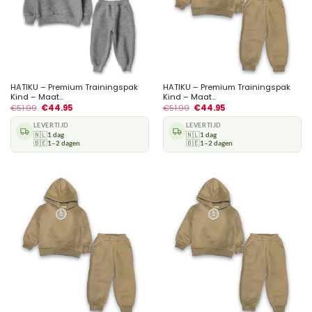
HATIKU – Premium Trainingspak
HATIKU – Premium Trainingspak
Kind – Maat...
Kind – Maat...
€
51.99
€
44.95
€
51.99
€
44.95
LEVERTIJD
LEVERTIJD
🇳🇱
1 dag
🇳🇱
1 dag
🇧🇪
1–2 dagen
🇧🇪
1–2 dagen