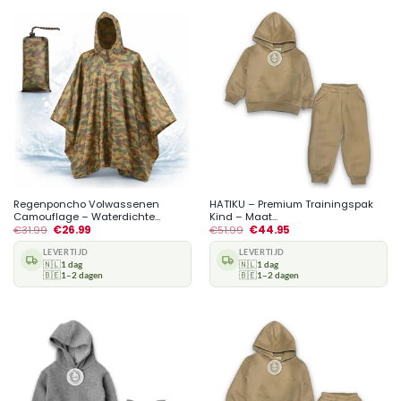
Regenponcho Volwassenen
HATIKU – Premium Trainingspak
Camouflage – Waterdichte...
Kind – Maat...
€
31.99
€
26.99
€
51.99
€
44.95
LEVERTIJD
LEVERTIJD
🇳🇱
1 dag
🇳🇱
1 dag
🇧🇪
1–2 dagen
🇧🇪
1–2 dagen