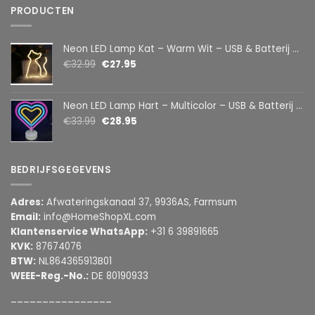
PRODUCTEN
Neon LED Lamp Kat – Warm Wit – USB & Batterij – Decoratieve Tafellamp voor Kinderkamer – 28,5 x 24,5 cm
€
32.99
€
27.95
Neon LED Lamp Hart – Multicolor – USB & Batterij – Hartvormige Sfeerlamp – Kinderkamer & Slaapkamer – 25,2 x 23 cm
€
33.99
€
28.95
BEDRIJFSGEGEVENS
Adres:
Afwateringskanaal 37, 9936AS, Farmsum
Email:
info@HomeShopXL.com
Klantenservice WhatsApp:
+31 6 39891665
KVK:
87674076
BTW:
NL864365913B01
WEEE-Reg.-No.:
DE 80190933
________________