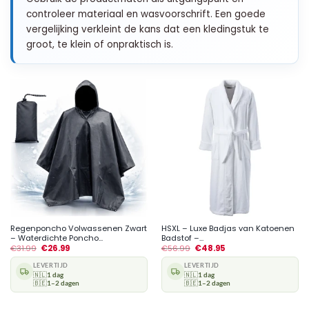
controleer materiaal en wasvoorschrift. Een goede
vergelijking verkleint de kans dat een kledingstuk te
groot, te klein of onpraktisch is.
Regenponcho Volwassenen Zwart
HSXL – Luxe Badjas van Katoenen
– Waterdichte Poncho...
Badstof –...
€
31.99
€
26.99
€
56.99
€
48.95
LEVERTIJD
LEVERTIJD
🇳🇱
1 dag
🇳🇱
1 dag
🇧🇪
1–2 dagen
🇧🇪
1–2 dagen