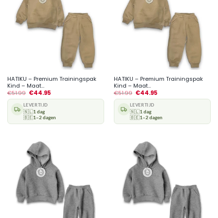
HATIKU – Premium Trainingspak
HATIKU – Premium Trainingspak
Kind – Maat...
Kind – Maat...
€
51.99
€
44.95
€
51.99
€
44.95
LEVERTIJD
LEVERTIJD
🇳🇱
1 dag
🇳🇱
1 dag
🇧🇪
1–2 dagen
🇧🇪
1–2 dagen