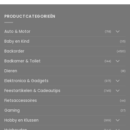
PRODUCTCATEGORIEËN
Auto & Motor
(718)
Baby en Kind
(35)
Backorder
(4520)
Badkamer & Toilet
(144)
Dieren
(81)
Elektronica & Gadgets
(971)
Feestartikelen & Cadeautips
(745)
Fietsaccessoires
(44)
Gaming
(27)
Hobby en Klussen
(919)