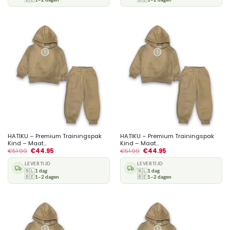
HATIKU – Premium Trainingspak
HATIKU – Premium Trainingspak
Kind – Maat...
Kind – Maat...
€
51.99
€
44.95
€
51.99
€
44.95
LEVERTIJD
LEVERTIJD
🇳🇱
1 dag
🇳🇱
1 dag
🇧🇪
1–2 dagen
🇧🇪
1–2 dagen