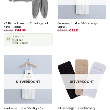
HATIKU – Premium Trainingspak
Keukenschort – “Mr’s Always
Kind – Maat...
Right”...
€
51.99
€
44.95
€
25.99
€
22.17
LEVERTIJD
🇳🇱
1 dag
🇧🇪
1–2 dagen
UITVERKOCHT
UITVERKOCHT
BH-verlengstuk, dubbele rij –
Keukenschort – “Mr. Right” –...