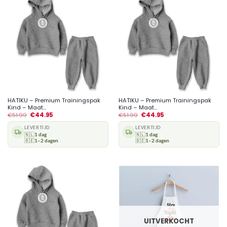
HATIKU – Premium Trainingspak
HATIKU – Premium Trainingspak
Kind – Maat...
Kind – Maat...
€
51.99
€
44.95
€
51.99
€
44.95
LEVERTIJD
LEVERTIJD
🇳🇱
1 dag
🇳🇱
1 dag
🇧🇪
1–2 dagen
🇧🇪
1–2 dagen
UITVERKOCHT