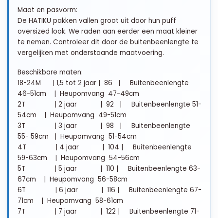
Maat en pasvorm:
De HATIKU pakken vallen
groot
uit door hun puff
oversized look. We raden aan eerder een maat kleiner
te nemen. Controleer dit door de buitenbeenlengte te
vergelijken met onderstaande maatvoering.
Beschikbare maten:
18-24M | 1,5 tot 2 jaar | 86 | Buitenbeenlengte
46-51cm | Heupomvang 47-49cm
2T | 2 jaar | 92 | Buitenbeenlengte 51-
54cm | Heupomvang 49-51cm
3T | 3 jaar | 98 | Buitenbeenlengte
55- 59cm | Heupomvang 51-54cm
4T | 4 jaar | 104 | Buitenbeenlengte
59-63cm | Heupomvang 54-56cm
5T | 5 jaar | 110 | Buitenbeenlengte 63-
67cm | Heupomvang 56-58cm
6T | 6 jaar | 116 | Buitenbeenlengte 67-
71cm | Heupomvang 58-61cm
7T | 7 jaar | 122 | Buitenbeenlengte 71-