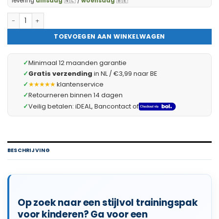
levering
dinsdag
🇳🇱 /
woensdag
🇧🇪
HATIKU - Premium Trainingspak Kind - Maat 134 - Beige - Effen 
TOEVOEGEN AAN WINKELWAGEN
✓
Minimaal 12 maanden garantie
✓
Gratis verzending
in NL / €3,99 naar BE
✓
★★★★★
klantenservice
✓
Retourneren binnen 14 dagen
✓
Veilig betalen: iDEAL, Bancontact of
BESCHRIJVING
Op zoek naar een stijlvol trainingspak
voor kinderen? Ga voor een