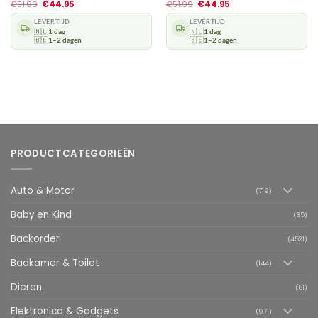
€
51.99
€
44.95
€
51.99
€
44.95
LEVERTIJD
LEVERTIJD
🇳🇱
1 dag
🇳🇱
1 dag
🇧🇪
1–2 dagen
🇧🇪
1–2 dagen
PRODUCTCATEGORIEËN
Auto & Motor
(719)
Baby en Kind
(35)
Backorder
(4521)
Badkamer & Toilet
(144)
Dieren
(81)
Elektronica & Gadgets
(971)