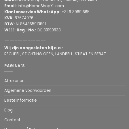
Email:
info@HomeShopXL.com
Klantenservice WhatsApp:
+31 6 39891665
KVK:
87674076
BTW:
NL864365913B01
WEEE-Reg.-No.:
DE 80190933
________________
Wij zijn aangesloten bij o.a.:
RECUPEL, STICHTING OPEN, LANDBELL, STIBAT EN BEBAT
PAGINA’S
Afrekenen
Algemene voorwaarden
Bestelinformatie
Blog
Contact