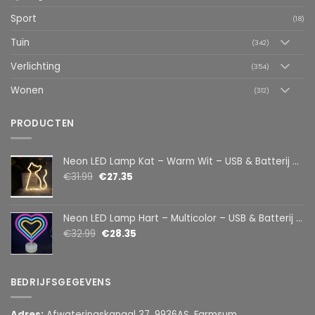
Sport
(18)
Tuin
(342)
Verlichting
(354)
Wonen
(312)
PRODUCTEN
Neon LED Lamp Kat – Warm Wit – USB & Batterij – Decoratieve Tafellamp voor Kinderkamer – 28,5 x 24,5 cm
€
31.99
€
27.35
Neon LED Lamp Hart – Multicolor – USB & Batterij – Hartvormige Sfeerlamp – Kinderkamer & Slaapkamer – 25,2 x 23 cm
€
32.99
€
28.35
BEDRIJFSGEGEVENS
Adres:
Afwateringskanaal 37, 9936AS, Farmsum