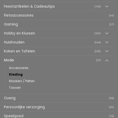
Feestartikelen & Cadeautips
(745)
Fietsaccessoires
(44)
Gaming
(27)
Hobby en Klussen
(919)
Huishouden
(244)
Koken en Tafelen
(265)
Mode
(57)
Accessoires
Kleding
Maskers / Petten
Tassen
Overig
(58)
Persoonlijke verzorging
(63)
Speelgoed
(76)