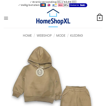
Skip
✓ Gratis verzending 🇳🇱 / €3,99 🇧🇪
✓ Veilig betalen:
to
content
0
HOME
/
WEBSHOP
/
MODE
/
KLEDING