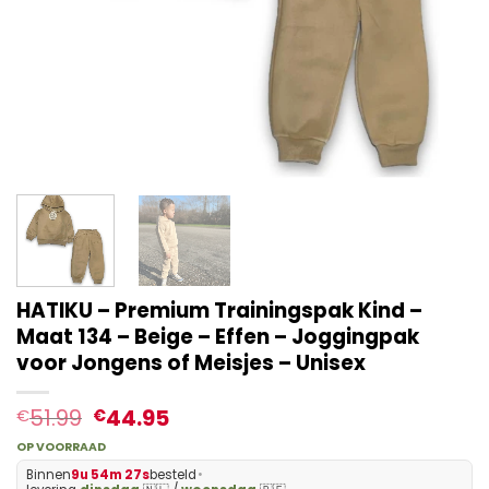
HATIKU – Premium Trainingspak Kind –
Maat 134 – Beige – Effen – Joggingpak
voor Jongens of Meisjes – Unisex
51.99
44.95
€
€
OP VOORRAAD
Binnen
9u 54m 26s
besteld
•