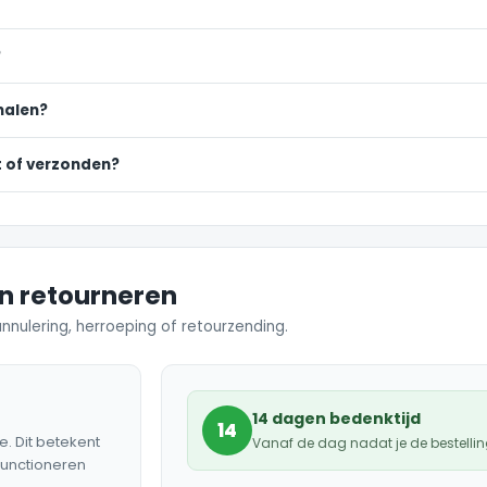
?
phalen?
t of verzonden?
en retourneren
annulering, herroeping of retourzending.
14 dagen bedenktijd
14
e. Dit betekent
Vanaf de dag nadat je de bestelli
functioneren