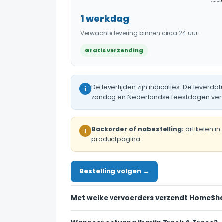
1 werkdag
Verwachte levering binnen circa 24 uur.
Gratis verzending
De levertijden zijn indicaties. De leve
i
zondag en Nederlandse feestdagen verw
Backorder of nabestelling:
artikelen i
!
productpagina.
Bestelling volgen →
Met welke vervoerders verzendt HomeSh