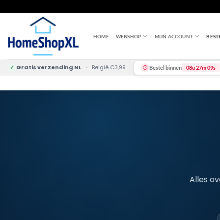
Skip
to
content
HOME
WEBSHOP
MIJN ACCOUNT
BEST
✓
Gratis verzending NL
•
België €3,99
Bestel binnen
08u 27m 08s
Alles ov