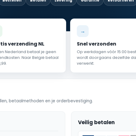
Bestellen
Betalen
Levering
Garantie
Retourneren
→
tis verzending NL
Snel verzonden
en Nederland betaal je geen
Op werkdagen vóór 15:00 bes
endkosten. Naar België betaal
wordt doorgaans dezelfde d
,99.
verwerkt.
tellen, betaalmethoden en je orderbevestiging.
Veilig betalen