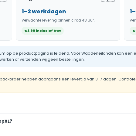
1–2 werkdagen
1
Verwachte levering binnen circa 48 uur.
Ver
€3,99 inclusief btw
€
rdatum op de productpagina is leidend. Voor Waddeneilanden kan een e
erken of verzenden wij geen bestellingen.
n backorder hebben doorgaans een levertijd van 3–7 dagen. Controle
opXL?