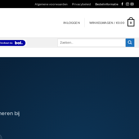
Algemene voorwaarden
Privacybeleid
Bestelinformatie
INLOGGEN
WINKELWAGEN /
€
0.00
0
Zoeken
naar:
neren bij