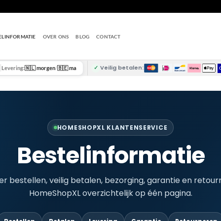
ELINFORMATIE
OVER ONS
BLOG
CONTACT
✓
Veilig betalen:
Levering:
🇳🇱 morgen
/
🇧🇪 ma
HOMESHOPXL KLANTENSERVICE
Bestelinformatie
er bestellen, veilig betalen, bezorging, garantie en retour
HomeShopXL overzichtelijk op één pagina.