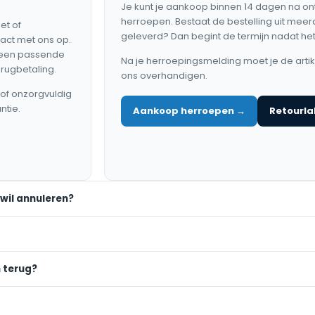
Je kunt je aankoop binnen 14 dagen na o
herroepen. Bestaat de bestelling uit meer
et of
geleverd? Dan begint de termijn nadat het 
act met ons op.
r een passende
Na je herroepingsmelding moet je de arti
erugbetaling.
ons overhandigen.
of onzorgvuldig
ntie.
Aankoop herroepen →
Retourl
 wil annuleren?
n terug?