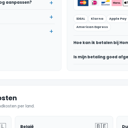
 nog aanpassen?
iDEAL
Klarna
Apple Pay
American Express
Hoe kan ik betalen bij H
Is mijn betaling goed afg
osten
ndkosten per land.
🇱
🇧🇪
België
Du