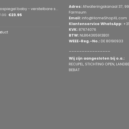
Adres:
Afwateringskanaal 37, 9
by - verstelbare spiegel hoofdsteun achterbank - veiligheidsspiegel - baby en kids - 19 x 30cm - 360 graden draaibaar - zwart
Farmsum
7.99
€
23.95
Email:
info@HomeShopXL.com
Klantenservice WhatsApp:
+3
KVK:
87674076
duct
BTW:
NL864365913B01
WEEE-Reg.-No.:
DE 80190933
________________
Wij zijn aangesloten bij o.a.:
RECUPEL, STICHTING OPEN, LANDBEL
BEBAT