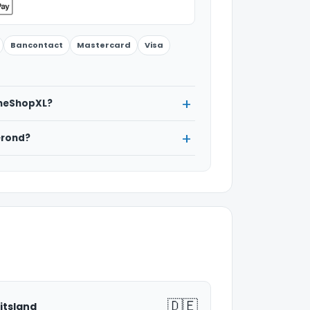
Bancontact
Mastercard
Visa
omeShopXL?
erond?
🇩🇪
itsland