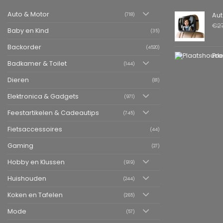
Auto & Motor
Autospiegel ba
(718)
€
2
Baby en Kind
(35)
Backorder
(4520)
Pro
Badkamer & Toilet
(144)
Dieren
(81)
Elektronica & Gadgets
(971)
Feestartikelen & Cadeautips
(745)
Fietsaccessoires
(44)
Gaming
(27)
Hobby en Klussen
(919)
Huishouden
(244)
Koken en Tafelen
(265)
Mode
(57)