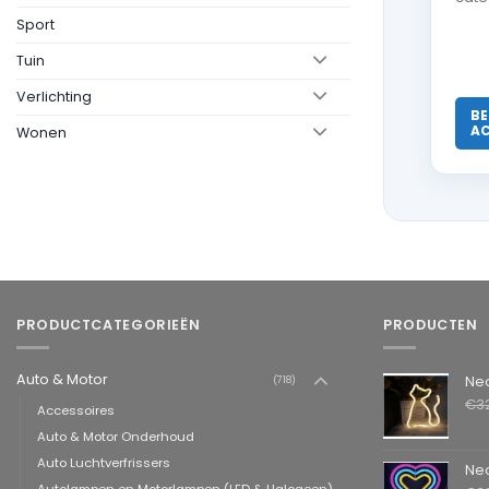
Sport
Tuin
Verlichting
BE
AC
Wonen
PRODUCTCATEGORIEËN
PRODUCTEN
Auto & Motor
Neon LED L
(718)
€
3
Accessoires
Auto & Motor Onderhoud
Auto Luchtverfrissers
Neon LED La