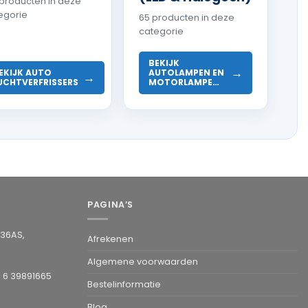
 producten in deze
egorie
65 producten in deze
categorie
BEKIJK
→
EKIJK AUTO
AUTOLAMPEN EN
→
UCHTVERFRISSERS
MOTORLAMPE…
PAGINA’S
936AS,
Afrekenen
Algemene voorwaarden
1 6 39891665
Bestelinformatie
Blog