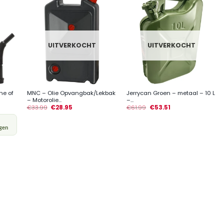
UITVERKOCHT
UITVERKOCHT
+
+
ne of
MNC – Olie Opvangbak/Lekbak
Jerrycan Groen – metaal – 10 L
– Motorolie...
–...
€
33.99
€
28.95
€
61.99
€
53.51
gen