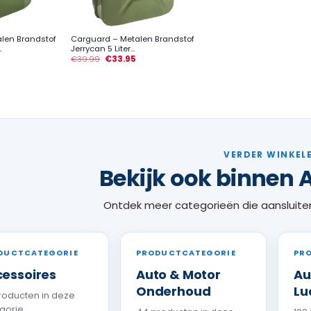
+
len Brandstof
Carguard – Metalen Brandstof
.
Jerrycan 5 Liter...
€
39.99
€
33.95
VERDER WINKEL
Bekijk ook binnen 
Ontdek meer categorieën die aansluiten
DUCTCATEGORIE
PRODUCTCATEGORIE
PR
essoires
Auto & Motor
Au
Onderhoud
Lu
producten in deze
gorie