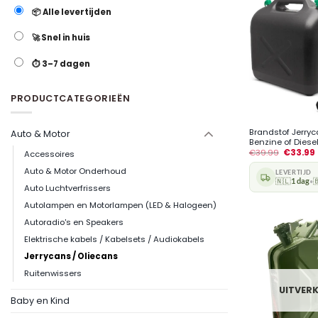
📦 Alle levertijden
🚀 Snel in huis
⏱️ 3–7 dagen
PRODUCTCATEGORIEËN
+
Brandstof Jerryca
Auto & Motor
Benzine of Diesel 
€
39.99
€
33.99
Accessoires
Auto & Motor Onderhoud
LEVERTIJD
🇳🇱
1 dag

•
Auto Luchtverfrissers
Autolampen en Motorlampen (LED & Halogeen)
Autoradio's en Speakers
Elektrische kabels / Kabelsets / Audiokabels
Jerrycans / Oliecans
Ruitenwissers
UITVER
Baby en Kind