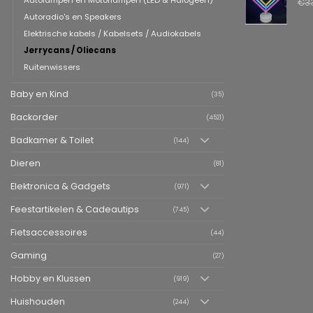
Autolampen en Motorlampen (LED & Halogeen)
€
3
Autoradio's en Speakers
Elektrische kabels / Kabelsets / Audiokabels
Jerrycans / Oliecans
Ruitenwissers
Baby en Kind
(35)
Backorder
(4521)
Badkamer & Toilet
(144)
Dieren
(81)
Elektronica & Gadgets
(971)
Feestartikelen & Cadeautips
(745)
Fietsaccessoires
(44)
Gaming
(27)
Hobby en Klussen
(919)
Huishouden
(244)