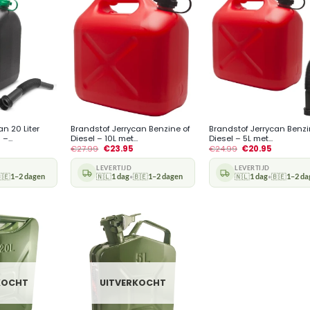
+
+
n 20 Liter
Brandstof Jerrycan Benzine of
Brandstof Jerrycan Benzi
–...
Diesel – 10L met...
Diesel – 5L met...
€
27.99
€
23.95
€
24.99
€
20.95
LEVERTIJD
LEVERTIJD
🇪
1–2 dagen
🇳🇱
1 dag
🇧🇪
1–2 dagen
🇳🇱
1 dag
🇧🇪
1–2 da
•
•
KOCHT
UITVERKOCHT