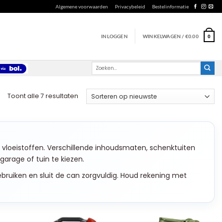
Algemene voorwaarden
Privacybeleid
Bestelinformatie
INLOGGEN
WINKELWAGEN /
€
0.00
0
Zoeken
naar:
Gesorteerd
Toont alle 7 resultaten
op
nieuwste
 vloeistoffen. Verschillende inhoudsmaten, schenktuiten
rage of tuin te kiezen.
 gebruiken en sluit de can zorgvuldig. Houd rekening met