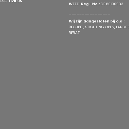
3.99
€
28.95
WEEE-Reg.-No.:
DE 80190933
________________
Wij zijn aangesloten bij o.a.:
RECUPEL, STICHTING OPEN, LANDBEL
BEBAT