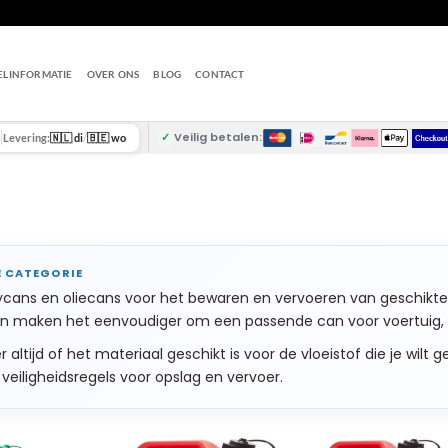
ELINFORMATIE
OVER ONS
BLOG
CONTACT
✓
Veilig betalen:
Levering:
🇳🇱 di
/
🇧🇪 wo
rrycans en oliecans voor het bewaren en vervoeren van geschikte
 maken het eenvoudiger om een passende can voor voertuig, ga
 altijd of het materiaal geschikt is voor de vloeistof die je wilt
veiligheidsregels voor opslag en vervoer.