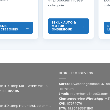
44 producten in deze
100
categorie
cat
BEKIJK AUTO &
→
KIJK
MOTOR
B
→
CESSOIRES
ONDERHOUD
L
BEDRIJFSGEGEVENS
Adres:
Afwateringskanaal 37, 9
amp Kat – Warm Wit – USB & Batterij – Decoratieve Tafellamp voor Kinderkamer – 28,5 x 24,5 cm
Farmsum
2.99
€
27.95
Email:
info@HomeShopXL.com
Klantenservice WhatsApp:
+3
KVK:
87674076
mp Hart – Multicolor – USB & Batterij – Hartvormige Sfeerlamp – Kinderkamer & Slaapkamer – 25,2 x 23 cm
BTW:
NL864365913B01