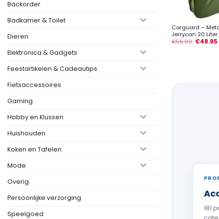
Backorder
+
Badkamer & Toilet
Carguard – Meta
Jerrycan 20 Liter..
Dieren
€
56.99
€
48.95
Elektronica & Gadgets
Feestartikelen & Cadeautips
Fietsaccessoires
Gaming
Hobby en Klussen
Huishouden
Koken en Tafelen
Mode
PRO
Overig
Acc
Persoonlijke verzorging
181 
Speelgoed
cate