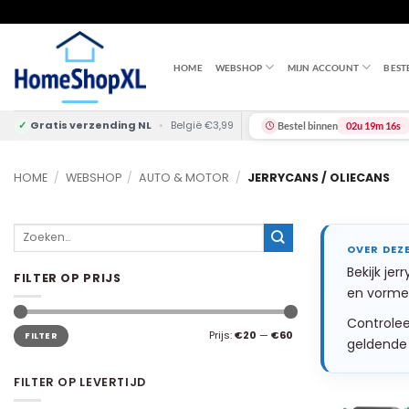
Skip
to
content
HOME
WEBSHOP
MIJN ACCOUNT
BEST
✓
Gratis verzending NL
•
België €3,99
Bestel binnen
02u 19m 15s
HOME
/
WEBSHOP
/
AUTO & MOTOR
/
JERRYCANS / OLIECANS
Zoeken
naar:
Bekijk je
FILTER OP PRIJS
en vormen
Controleer
Min.
Max.
Prijs:
€20
—
€60
FILTER
prijs
prijs
geldende 
FILTER OP LEVERTIJD