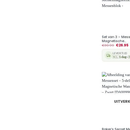
+
Set van 3 – Me
Magnetische...
€
30.99
€
26.95
LEVERTIJD
🇳🇱
1 dag

•
UITVER
+
Baker’s Secret M