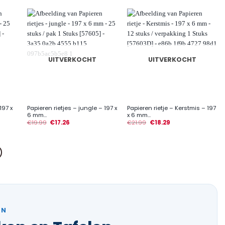
UITVERKOCHT
UITVERKOCHT
+
+
197 x
Papieren rietjes – jungle – 197 x
Papieren rietje – Kerstmis – 197
6 mm...
x 6 mm...
€
19.99
€
17.26
€
21.99
€
18.29
EN