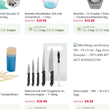
+
+
 met Houder 12
Bewello Maatbeker Set met
Bewello – Ei Snijder / Eier
ndig...
Schenktuit – 1 Liter...
– Vaatwasserbestendig...
€
25.99
€
21.95
€
16.99
€
13.99
LEVERTIJD
LEVERTIJD
🇪
1–2 dagen
🇳🇱
1 dag
🇧🇪
1–2 dagen
🇳🇱
1 dag
🇧🇪
1–2 da
•
•
+
+
Messenset met Snijplank en
Eiersnijder – Wit – 19 x 8
/ Sateprikkers
Messenslijper – 7-delig
Egg...
€
24.99
€
20.95
€
10.99
€
8.95
LEVERTIJD
LEVERTIJD