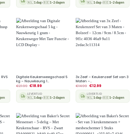
gen
🇳🇱
1 dag
🇧🇪
1–2 dagen
🇳🇱
1 dag
🇧🇪
1–2 dagen
•
•
+
+
– RVS
Digitale Keukenweegschaal 5
3x Zeef – Keukenzeef Set van 3
kg – Nauwkeurig 1...
Maten –...
€
21.99
€
18.99
€
14.99
€
12.99
LEVERTIJD
LEVERTIJD
gen
🇳🇱
1 dag
🇧🇪
1–2 dagen
🇳🇱
1 dag
🇧🇪
1–2 dagen
•
•