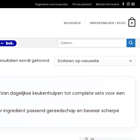
Algemene voorwaarden
Privacybeleid
Bestelinformatie
INLOGGEN
WINKELWAGEN /
€
0.00
0
Zoeken
naar:
Gesorteerd
resultaten wordt getoond
op
nieuwste
. Van dagelijkse keukenhulpen tot complete sets voor een
eder ingrediënt passend gereedschap en bewaar scherpe