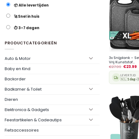
📦 Alle levertijden
🚀 Snel in huis
⏱️ 3–7 dagen
PRODUCTCATEGORIEËN
+
3x Snijplank – Se
Auto & Motor
Vrij Kunststof...
€
27.99
€
23.99
Baby en Kind
LEVERTIJD
Backorder
🇳🇱
1 dag

•
Badkamer & Toilet
Dieren
Elektronica & Gadgets
Feestartikelen & Cadeautips
Fietsaccessoires