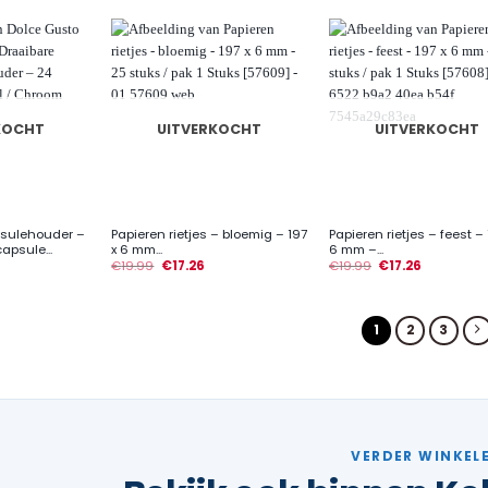
KOCHT
UITVERKOCHT
UITVERKOCHT
+
+
psulehouder –
Papieren rietjes – bloemig – 197
Papieren rietjes – feest – 
apsule...
x 6 mm...
6 mm –...
€
19.99
€
17.26
€
19.99
€
17.26
1
2
3
VERDER WINKEL