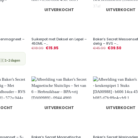
UITVERKOCHT
UITVERKOCHT
+
+
ssenmagneet –
Suikerpot met Deksel en Lepel –
Baker’s Secret Messenset 
450ML –...
delig – RVS –...
€
18.99
€
15.95
€
45.99
€
39.50
🇪
1–2 dagen
KOCHT
UITVERKOCHT
UITVERKOCHT
+
+
essenset – 5-
Baker’s Secret Magnetische
Baker’s Secret Marinade