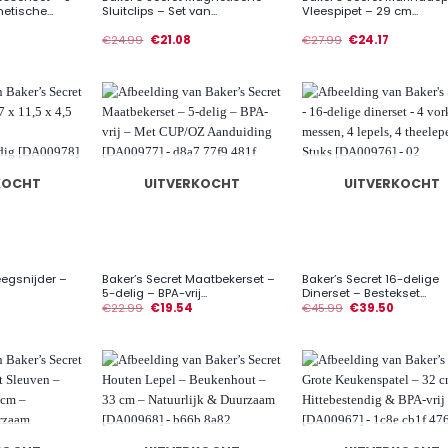
etische...
Sluitclips – Set van...
Vleespipet – 29 cm...
€
24.99
€
21.08
€
27.99
€
24.17
KOCHT
UITVERKOCHT
UITVERKOCHT
+
+
eegsnijder –
Baker’s Secret Maatbekerset –
Baker’s Secret 16-delige
5-delig – BPA-vrij...
Dinerset – Bestekset...
€
22.99
€
19.54
€
45.99
€
39.50