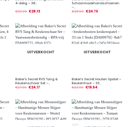
4-delig – 38...
Schoonmaakhandschoenen
–...
€
32.99
€
28.13
€
28.99
€
24.70
UITVERKOCHT
UITVERKOCHT
+
+
Baker’s Secret RVS Tang &
Baker’s Secret Houten Spatel –
Keukenschaar Set –...
Beukenhout – 33...
€
27.99
€
24.17
€
22.99
€
19.54