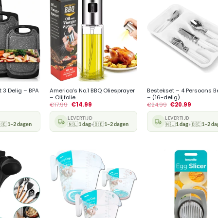
+
+
t 3 Delig – BPA
America’s No.1 BBQ Oliesprayer
Bestekset – 4 Persoons B
– Olijfolie...
– (16-delig)...
€
17.99
€
14.99
€
24.99
€
20.99
LEVERTIJD
LEVERTIJD
🇪
1–2 dagen
🇳🇱
1 dag
🇧🇪
1–2 dagen
🇳🇱
1 dag
🇧🇪
1–2 da
•
•