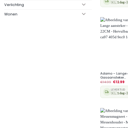
🇳🇱
1 dag

•
Verlichting
Wonen
+
Adamo – Lange 
Gasaansteker...
€
14.99
€
12.99
LEVERTIJD
🇳🇱
1 dag

•