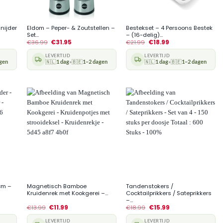
+
+
snijder
Eldom – Peper- & Zoutstellen –
Bestekset – 4 Persoons Bestek
Set...
– (16-delig)...
€
36.99
€
31.95
€
21.99
€
18.99
LEVERTIJD
LEVERTIJD
gen
🇳🇱
1 dag
🇧🇪
1–2 dagen
🇳🇱
1 dag
🇧🇪
1–2 dagen
•
•
+
+
 cm –
Magnetisch Bamboe
Tandenstokers /
Kruidenrek met Kookgerei –...
Cocktailprikkers / Sateprikkers
–...
€
13.99
€
11.99
€
18.99
€
15.99
LEVERTIJD
LEVERTIJD