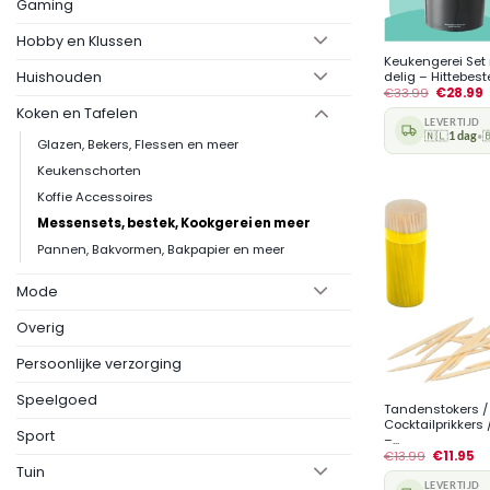
Gaming
+
Hobby en Klussen
Keukengerei Set
Huishouden
delig – Hittebeste
€
33.99
€
28.99
Koken en Tafelen
LEVERTIJD
🇳🇱
1 dag

•
Glazen, Bekers, Flessen en meer
Keukenschorten
Koffie Accessoires
Messensets, bestek, Kookgerei en meer
Pannen, Bakvormen, Bakpapier en meer
Mode
Overig
Persoonlijke verzorging
+
Speelgoed
Tandenstokers /
Cocktailprikkers 
Sport
–...
€
13.99
€
11.95
Tuin
LEVERTIJD