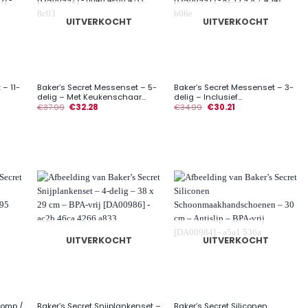
UITVERKOCHT
UITVERKOCHT
+
+
– 11-
Baker’s Secret Messenset – 5-
Baker’s Secret Messenset – 3-
delig – Met Keukenschaar...
delig – Inclusief...
€
37.99
€
32.28
€
34.99
€
30.21
UITVERKOCHT
UITVERKOCHT
+
+
pomp /
Baker’s Secret Snijplankenset –
Baker’s Secret Siliconen