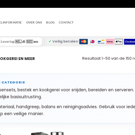
ELINFORMATIE
OVER ONS
BLOG
CONTACT
✓
Veilig betalen:
Levering:
🇳🇱 di
/
🇧🇪 wo
Resultaat 1–50 van de 150 
OKGEREI EN MEER
ensets, bestek en kookgerei voor snijden, bereiden en serveren
lijke basisuitrusting.
teriaal, handgreep, balans en reinigingsadvies. Gebruik voor i
 een veilige manier.