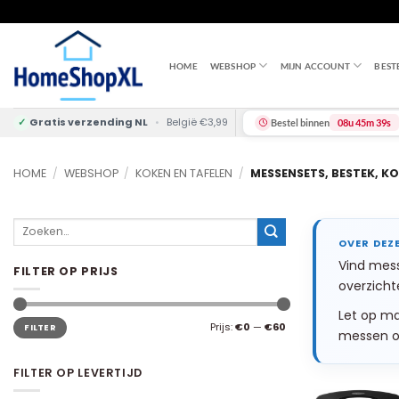
Skip
to
content
HOME
WEBSHOP
MIJN ACCOUNT
BEST
✓
Gratis verzending NL
•
België €3,99
Bestel binnen
08u 45m 38s
HOME
/
WEBSHOP
/
KOKEN EN TAFELEN
/
MESSENSETS, BESTEK, KO
Zoeken
naar:
Vind mess
FILTER OP PRIJS
overzichte
Let op ma
Min.
Max.
Prijs:
€0
—
€60
FILTER
prijs
prijs
messen op
FILTER OP LEVERTIJD