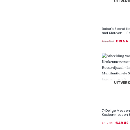
UITVER
+
Baker’s Secret H
met Sleuven – Be
€
22.99
€
19.54
UITVER
+
7-Delige Messen
Keukenmessen Se
€
57.99
€
49.82