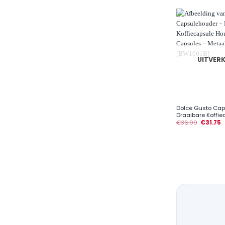
UITVER
+
Dolce Gusto Ca
Draaibare Koffiec
€
36.99
€
31.75