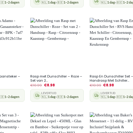
🇪
1–2 dagen
🇳🇱
1 dag
🇧🇪
1–2 dagen
🇳🇱
1 dag
🇧🇪
1–2 da
•
•
+
+
aansteker –
Rasp met Dunschiller – Roze –
Rasp En Dunschiller Set 
Set van 2...
Handrasp Met Schiller...
€
10.99
€
8.98
€
10.99
€
8.98
LEVERTIJD
LEVERTIJD
🇪
1–2 dagen
🇳🇱
1 dag
🇧🇪
1–2 dagen
🇳🇱
1 dag
🇧🇪
1–2 da
•
•