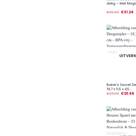
delig – Met Magn
€
35.99
€
31.24
UITVER
+
Baker’s Secret D
19,7 x 11,5 x 4,5...
€
23.99
€
20.56