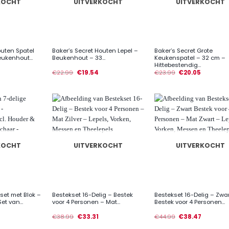
KOCHT
UITVERKOCHT
UITVERKOCHT
+
+
outen Spatel
Baker’s Secret Houten Lepel –
Baker’s Secret Grote
ukenhout...
Beukenhout – 33...
Keukenspatel – 32 cm –
Hittebestendig...
€
22.99
€
19.54
€
23.99
€
20.05
KOCHT
UITVERKOCHT
UITVERKOCHT
+
+
set met Blok –
Bestekset 16-Delig – Bestek
Bestekset 16-Delig – Zwa
t van...
voor 4 Personen – Mat...
Bestek voor 4 Personen...
€
38.99
€
33.31
€
44.99
€
38.47