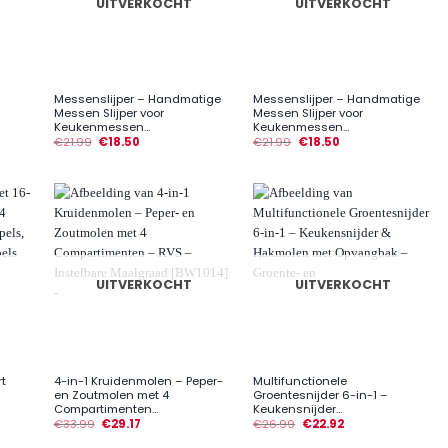
UITVERKOCHT
UITVERKOCHT
+
+
Messenslijper – Handmatige
Messenslijper – Handmatige
Messen Slijper voor
Messen Slijper voor
Keukenmessen...
Keukenmessen...
€
21.99
€
18.50
€
21.99
€
18.50
UITVERKOCHT
UITVERKOCHT
+
+
rt
4-in-1 Kruidenmolen – Peper-
Multifunctionele
en Zoutmolen met 4
Groentesnijder 6-in-1 –
Compartimenten...
Keukensnijder...
€
33.99
€
29.17
€
26.99
€
22.92