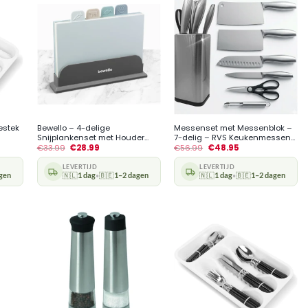
+
+
estek
Bewello – 4-delige
Messenset met Messenblok –
Snijplankenset met Houder...
7-delig – RVS Keukenmessen...
€
33.99
€
28.99
€
56.99
€
48.95
LEVERTIJD
LEVERTIJD
gen
🇳🇱
1 dag
🇧🇪
1–2 dagen
🇳🇱
1 dag
🇧🇪
1–2 dagen
•
•