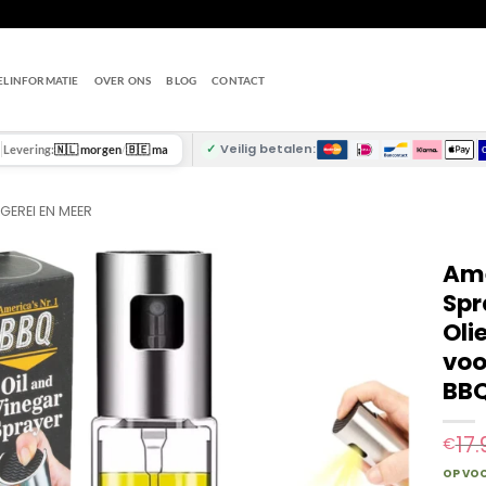
ELINFORMATIE
OVER ONS
BLOG
CONTACT
✓
Veilig betalen:
Levering:
🇳🇱 morgen
/
🇧🇪 ma
GEREI EN MEER
Ame
Spr
Oli
voo
BBQ
17.
€
OP VO