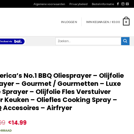
Algemene voorwaarden
Privacybeleid
Bestelinformatie
INLOGGEN
WINKELWAGEN /
€
0.00
0
Zoeken
naar:
rica’s No.1 BBQ Oliesprayer – Olijfolie
ayer – Gourmet / Gourmetten – Luxe
e Sprayer – Olijfolie Fles Verstuiver
r Keuken – Oliefles Cooking Spray –
 Accesoires – Airfryer
99
14.99
€
ORRAAD