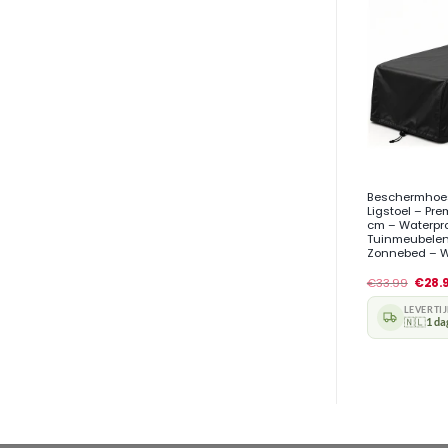
+
Beschermhoes
Ligstoel – Pre
cm – Waterpro
Tuinmeubelen
Zonnebed – W
€
33.99
€
28.
LEVERTI
🇳🇱
1 da