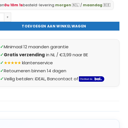
en
0u 10m 0s
besteld
•
levering
morgen
🇳🇱 /
maandag
🇧🇪
a's No.1 BBQ Oliesprayer - Olijfolie Sprayer - Gourmet / Gourmetten - Lu
TOEVOEGEN AAN WINKELWAGEN
✓
Minimaal 12 maanden garantie
✓
Gratis verzending
in NL / €3,99 naar BE
✓
★★★★★
klantenservice
✓
Retourneren binnen 14 dagen
✓
Veilig betalen: iDEAL, Bancontact of