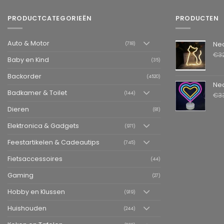
PRODUCTCATEGORIEËN
PRODUCTEN
Auto & Motor
Neon LED L
(718)
€
3
Baby en Kind
(35)
Backorder
(4520)
Neon LED La
Badkamer & Toilet
(144)
€
3
Dieren
(81)
Elektronica & Gadgets
(971)
Feestartikelen & Cadeautips
(745)
Fietsaccessoires
(44)
Gaming
(27)
Hobby en Klussen
(919)
Huishouden
(244)