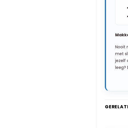
Makke
Nooit 
met sl
jezelf
leeg? 
GERELAT