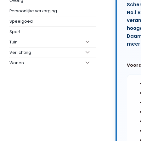
Overig
Schen
Persoonlijke verzorging
No.1 
vera
Speelgoed
hoog
Sport
Daarn
Tuin
meer 
Verlichting
Wonen
Voord