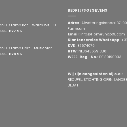
BEDRIJFSGEGEVENS
Adres:
Afwateringskanaal 37, 9
amp Kat – Warm Wit – USB & Batterij – Decoratieve Tafellamp voor Kinderkamer – 28,5 x 24,5 cm
Farmsum
2.99
€
27.95
Email:
info@HomeShopXL.com
Klantenservice WhatsApp:
+3
KVK:
87674076
mp Hart – Multicolor – USB & Batterij – Hartvormige Sfeerlamp – Kinderkamer & Slaapkamer – 25,2 x 23 cm
BTW:
NL864365913B01
3.99
€
28.95
WEEE-Reg.-No.:
DE 80190933
________________
Wij zijn aangesloten bij o.a.:
RECUPEL, STICHTING OPEN, LANDBEL
BEBAT