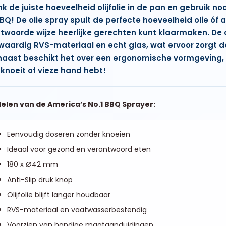
k de juiste hoeveelheid olijfolie in de pan en gebruik noo
BBQ! De olie spray spuit de perfecte hoeveelheid olie óf a
ntwoorde
wijze heerlijke gerechten kunt klaarmaken. De o
waardig
RVS-materiaal en echt glas
, wat ervoor zorgt d
aast beschikt het over een
ergonomische vormgeving
,
knoeit
of vieze hand hebt!
elen van de America’s No.1 BBQ Sprayer:
Eenvoudig doseren zonder knoeien
Ideaal voor gezond en verantwoord eten
180 x Ø42 mm
Anti-Slip druk knop
Olijfolie blijft langer houdbaar
RVS-materiaal en vaatwasserbestendig
Voorzien van handige maataanduidingen