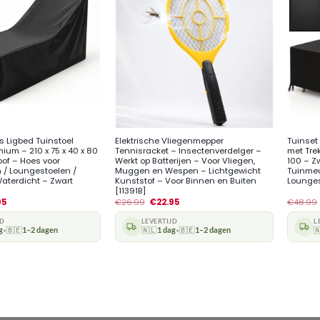
+
+
 Ligbed Tuinstoel
Elektrische Vliegenmepper
Tuinset
mium – 210 x 75 x 40 x 80
Tennisracket – Insectenverdelger –
met Tre
of – Hoes voor
Werkt op Batterijen – Voor Vliegen,
100 – Z
 / Loungestoelen /
Muggen en Wespen – Lichtgewicht
Tuinmeu
aterdicht – Zwart
Kunststof – Voor Binnen en Buiten
Lounges
[11391B]
95
€
26.99
€
22.95
€
48.99
JD
LEVERTIJD
L
g
🇧🇪
1–2 dagen
🇳🇱
1 dag
🇧🇪
1–2 dagen

•
•