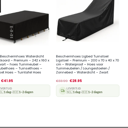
+
 Beschermhoes Waterdicht
Beschermhoes Ligbed Tuinstoel
kkoord – Premium – 242 x 160 x
Ligstoel – Premium – 200 x 70 x 40 x 70
wart – hoes Tuinmeubel –
cm – Waterproof – Hoes voor
belhoes – Tuinsethoes –
Tuinmeubelen / Loungestoelen /
et Hoes – Tuintafel Hoes
Zonnebed – Waterdicht – Zwart
€
41.95
€
33.99
€
28.95
EVERTIJD
LEVERTIJD
🇱
1 dag
🇧🇪
1–2 dagen
🇳🇱
1 dag
🇧🇪
1–2 dagen
•
•