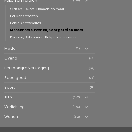
Koken en Tafelen
(265)
Glazen, Bekers, Flessen en meer
Keukenschorten
Koffie Accessoires
Messensets, bestek, Kookgerei en meer
Pannen, Bakvormen, Bakpapier en meer
Mode
(57)
Overig
(76)
Persoonlijke verzorging
(64)
Speelgoed
(76)
Sport
(18)
Tuin
(342)
Verlichting
(354)
Wonen
(312)