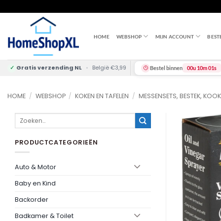
Skip
to
content
HOME
WEBSHOP
MIJN ACCOUNT
BEST
✓
Gratis verzending NL
•
België €3,99
Bestel binnen
00u 10m 01s
HOME
/
WEBSHOP
/
KOKEN EN TAFELEN
/
MESSENSETS, BESTEK, KOOK
Zoeken
naar:
PRODUCTCATEGORIEËN
Auto & Motor
Baby en Kind
Backorder
Badkamer & Toilet