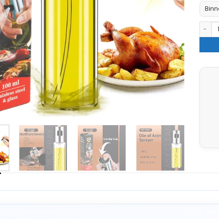
Binn
Americ
G