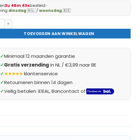
en
3u 46m 42s
besteld
•
ring
dinsdag
🇳🇱 /
woensdag
🇧🇪
t Beschermhoes Waterdicht met Trekkoord - Premium - 242 x 160 x 100 
TOEVOEGEN AAN WINKELWAGEN
✓
Minimaal 12 maanden garantie
✓
Gratis verzending
in NL / €3,99 naar BE
✓
★★★★★
klantenservice
✓
Retourneren binnen 14 dagen
✓
Veilig betalen: iDEAL, Bancontact of