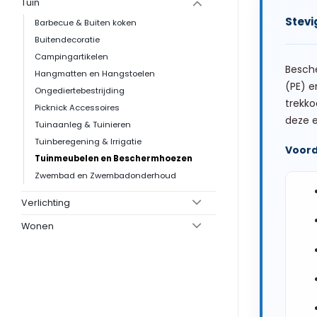
Tuin
Stevi
Barbecue & Buiten koken
Buitendecoratie
Campingartikelen
Besch
Hangmatten en Hangstoelen
(PE) e
Ongediertebestrijding
trekko
Picknick Accessoires
deze 
Tuinaanleg & Tuinieren
Tuinberegening & Irrigatie
Voord
Tuinmeubelen en Beschermhoezen
Zwembad en Zwembadonderhoud
Verlichting
Wonen