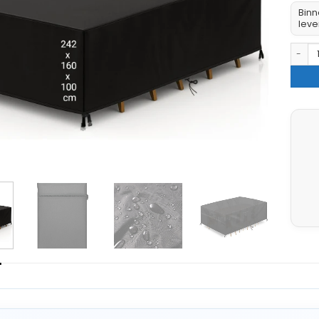
Binn
leve
Tuinse
G