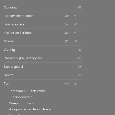
Gaming
(27)
Hobby en Klussen
(919)
Huishouden
(244)
Koken en Tafelen
(265)
Mode
(57)
Overig
(59)
Persoonlijke verzorging
(63)
Speelgoed
(75)
Sport
(18)
Tuin
(342)
Barbecue & Buiten koken
Buitendecoratie
Campingartikelen
Hangmatten en Hangstoelen