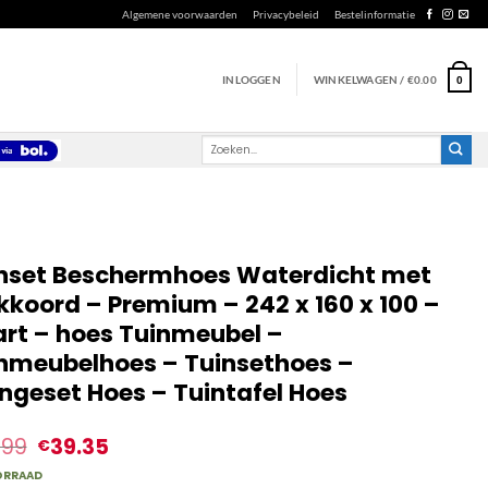
Algemene voorwaarden
Privacybeleid
Bestelinformatie
INLOGGEN
WINKELWAGEN /
€
0.00
0
Zoeken
naar:
nset Beschermhoes Waterdicht met
kkoord – Premium – 242 x 160 x 100 –
rt – hoes Tuinmeubel –
nmeubelhoes – Tuinsethoes –
ngeset Hoes – Tuintafel Hoes
.99
39.35
€
ORRAAD