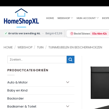
Skip
to
content
HOME
WEBSHOP
MIJN ACCOUNT
BEST
✓
Gratis verzending NL
•
België €3,99
Bestel binnen
03u 46m 42s
HOME
/
WEBSHOP
/
TUIN
/
TUINMEUBELEN EN BESCHERMHOEZEN
Zoeken
naar:
PRODUCTCATEGORIEËN
Auto & Motor
Baby en Kind
Backorder
Badkamer & Toilet