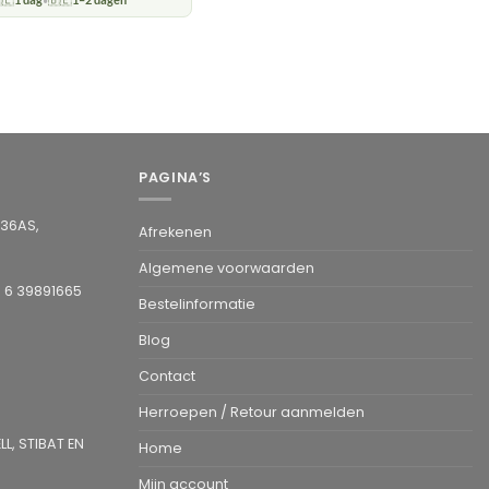
•
PAGINA’S
936AS,
Afrekenen
Algemene voorwaarden
1 6 39891665
Bestelinformatie
Blog
Contact
Herroepen / Retour aanmelden
L, STIBAT EN
Home
Mijn account