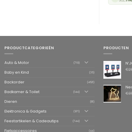
PRODUCTCATEGORIEËN
PRODUCTEN
Auto & Motor
N’JOY LIFE 
(719)
€
2
Baby en Kind
(35)
Backorder
(4521)
Neon LED L
Badkamer & Toilet
(144)
€
3
Dieren
(81)
Elektronica & Gadgets
(971)
Feestartikelen & Cadeautips
(744)
Fietsaccessoires
(44)