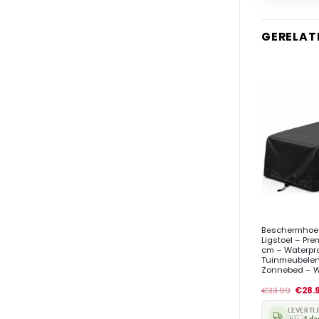
GERELAT
+
Beschermhoes
Ligstoel – Pre
cm – Waterpro
Tuinmeubelen
Zonnebed – W
€
33.99
€
28.
LEVERTI
🇳🇱
1 da