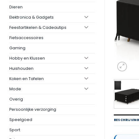
Dieren
Elektronica & Gadgets
Feestartikelen & Cadeautips
Fietsaccessoires
Gaming
Hobby en Klussen
Huishouden
Koken en Tafelen
Mode
Overig
Persoonlijke verzorging
Speelgoed
BESCHRIJVIN
Sport