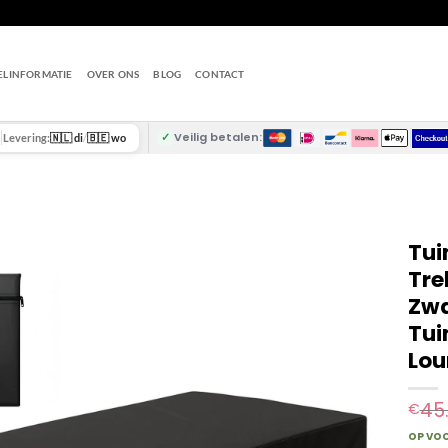
ELINFORMATIE
OVER ONS
BLOG
CONTACT
✓
Veilig betalen:
Levering:
🇳🇱 di
/
🇧🇪 wo
Tui
Tre
Zwa
Tui
Lou
45
€
OP VO