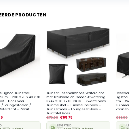
EERDE PRODUCTEN
+
+
 Ligbed Tuinstoel
Tuinset Beschermhoes Waterdicht
Bescher
mium – 200 x 70 x 40 x 70
met Trekkoord en Goede Afwatering –
Ligstoel
of – Hoes voor
B242 x L160 x H100CM – Zwarte hoes
cm – Wa
 / Loungestoelen /
Tuinmeubel – Tuinmeubelhoes –
Tuinmeu
aterdicht – Zwart
Tuinsethoes – Loungeset Hoes –
Zonnebe
Tuintafel Hoes
95
€
79.99
€
68.75
€
33.99
JD
LEVERTIJD
L
g
🇧🇪
1–2 dagen
🇳🇱
1 dag
🇧🇪
1–2 dagen
