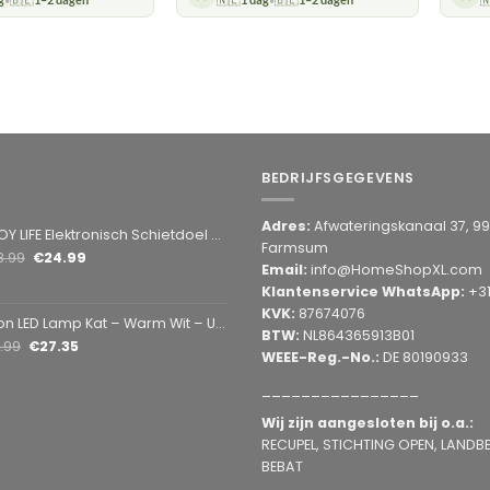
•
•
BEDRIJFSGEGEVENS
Adres:
Afwateringskanaal 37, 9
Elektronisch Schietdoel met 3 Targets – Automatische Reset – Digitaal Scorebord – voor Foam Darts
Farmsum
8.99
€
24.99
Email:
info@HomeShopXL.com
Klantenservice WhatsApp:
+3
KVK:
87674076
amp Kat – Warm Wit – USB & Batterij – Decoratieve Tafellamp voor Kinderkamer – 28,5 x 24,5 cm
BTW:
NL864365913B01
1.99
€
27.35
WEEE-Reg.-No.:
DE 80190933
________________
Wij zijn aangesloten bij o.a.:
RECUPEL, STICHTING OPEN, LANDBEL
BEBAT