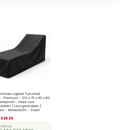
mhoes Ligbed Tuinstoel
 – Premium – 210 x 75 x 40 x 80
terproof – Hoes voor
belen / Loungestoelen /
d – Waterdicht – Zwart
€
28.95
EVERTIJD
🇱
1 dag
🇧🇪
1–2 dagen