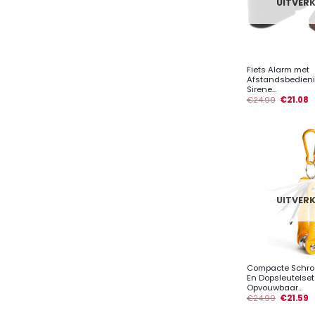
UITVER
+
Fiets Alarm met
Afstandsbedieni
Sirene...
€
24.99
€
21.08
UITVER
+
Compacte Schro
En Dopsleutelset
Opvouwbaar...
€
24.99
€
21.59