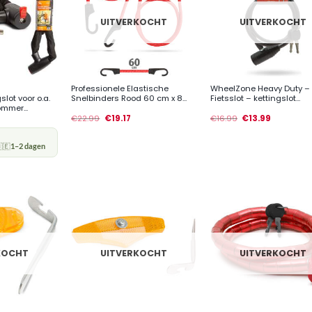
UITVERKOCHT
UITVERKOCHT
+
+
Professionele Elastische
WheelZone Heavy Duty –
lot voor o.a.
Snelbinders Rood 60 cm x 8...
Fietsslot – kettingslot...
mmer...
€
22.99
€
19.17
€
16.99
€
13.99
🇪
1–2 dagen
KOCHT
UITVERKOCHT
UITVERKOCHT
+
+