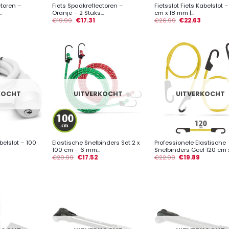
ctoren –
Fiets Spaakreflectoren –
Fietsslot Fiets Kabelslot 
.
Oranje – 2 Stuks...
cm x 18 mm |...
€
19.99
€
17.31
€
26.99
€
22.63
KOCHT
UITVERKOCHT
UITVERKOCHT
+
+
abelslot – 100
Elastische Snelbinders Set 2 x
Professionele Elastische
100 cm – 6 mm...
Snelbinders Geel 120 cm x.
€
20.99
€
17.52
€
22.99
€
19.89