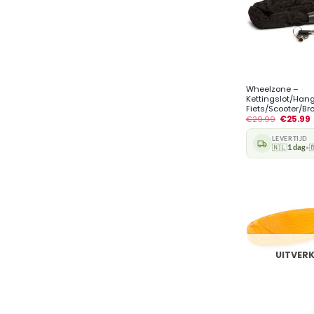
+
Wheelzone –
Kettingslot/Hangs
Fiets/Scooter/Bro
€
29.99
€
25.99
LEVERTIJD
🇳🇱
1 dag

•
UITVER
+