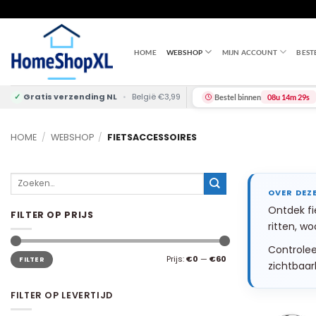
Skip
to
content
HOME
WEBSHOP
MIJN ACCOUNT
BEST
✓
Gratis verzending NL
•
België €3,99
Bestel binnen
08u 14m 28s
HOME
/
WEBSHOP
/
FIETSACCESSOIRES
Zoeken
naar:
Ontdek fi
FILTER OP PRIJS
ritten, wo
Controlee
Min.
Max.
Prijs:
€0
—
€60
FILTER
prijs
prijs
zichtbaar
FILTER OP LEVERTIJD