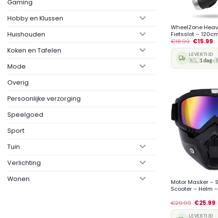
Gaming
+
Hobby en Klussen
WheelZone Heav
Huishouden
Fietsslot – 120cm.
€
18.99
€
15.99
Koken en Tafelen
LEVERTIJD
🇳🇱
1 dag

•
Mode
Overig
Persoonlijke verzorging
Speelgoed
Sport
Tuin
Verlichting
+
Wonen
Motor Masker – Sk
Scooter – Helm –.
€
29.99
€
25.99
LEVERTIJD