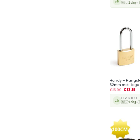
🇳🇱
1 dag

•
+
Handy – Hangslo
32mm met Hoge b
€
15.99
€
13.19
LEVERTIJD
🇳🇱
1 dag

•