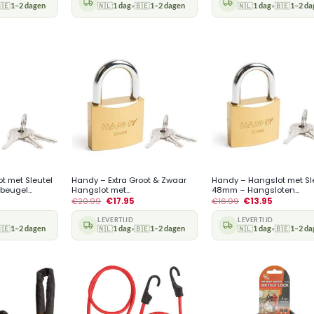
🇪
1–2 dagen
🇳🇱
1 dag
🇧🇪
1–2 dagen
🇳🇱
1 dag
🇧🇪
1–2 da
•
•
+
+
t met Sleutel
Handy – Extra Groot & Zwaar
Handy – Hangslot met Sl
eugel...
Hangslot met...
48mm – Hangsloten...
€
20.99
€
17.95
€
16.99
€
13.95
LEVERTIJD
LEVERTIJD
🇪
1–2 dagen
🇳🇱
1 dag
🇧🇪
1–2 dagen
🇳🇱
1 dag
🇧🇪
1–2 da
•
•