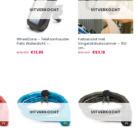
UITVERKOCHT
UITVERKOCHT
+
+
WheelZone – Telefoonhouder
Fietsenslot met
Fiets Waterdicht –...
Vingerafdrukscanner – 150
cm...
€
16.99
€
13.95
€
61.99
€
53.19
UITVERKOCHT
UITVERKOCHT
+
+