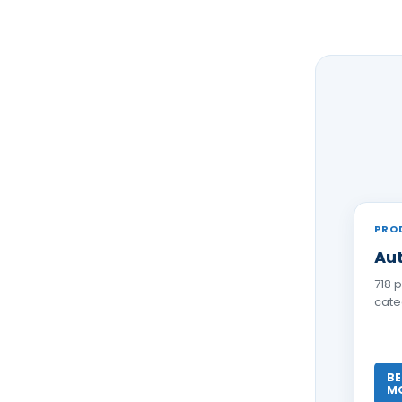
PRO
Aut
718 
cate
BE
M