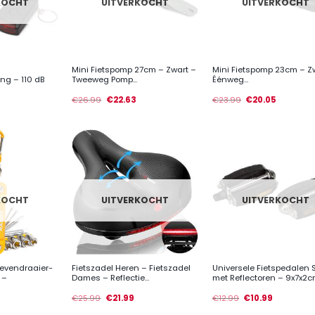
KOCHT
UITVERKOCHT
UITVERKOCHT
+
+
Mini Fietspomp 27cm – Zwart –
Mini Fietspomp 23cm – Z
ng – 110 dB
Tweeweg Pomp...
Éénweg...
€
26.99
€
22.63
€
23.99
€
20.05
KOCHT
UITVERKOCHT
UITVERKOCHT
+
+
evendraaier-
Fietszadel Heren – Fietszadel
Universele Fietspedalen 
 –
Dames – Reflectie...
met Reflectoren – 9x7x2cm
€
25.99
€
21.99
€
12.99
€
10.99