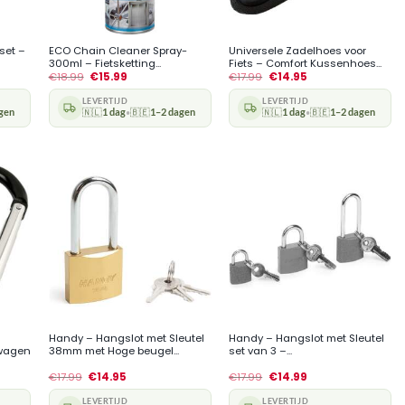
+
+
set –
ECO Chain Cleaner Spray-
Universele Zadelhoes voor
300ml – Fietsketting...
Fiets – Comfort Kussenhoes...
€
18.99
€
15.99
€
17.99
€
14.95
LEVERTIJD
LEVERTIJD
gen
🇳🇱
1 dag
🇧🇪
1–2 dagen
🇳🇱
1 dag
🇧🇪
1–2 dagen
•
•
+
+
Handy – Hangslot met Sleutel
Handy – Hangslot met Sleutel
rwagen
38mm met Hoge beugel...
set van 3 –...
€
17.99
€
14.95
€
17.99
€
14.99
LEVERTIJD
LEVERTIJD