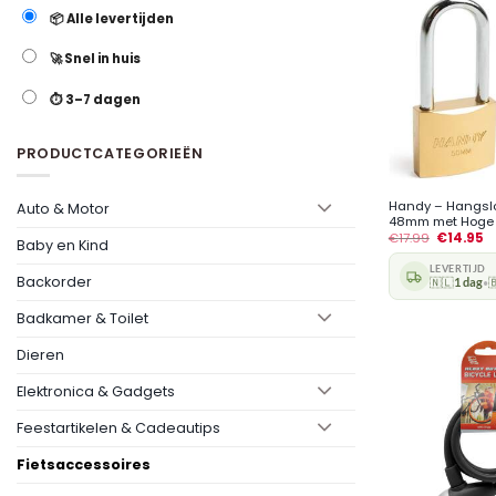
📦 Alle levertijden
🚀 Snel in huis
⏱️ 3–7 dagen
PRODUCTCATEGORIEËN
+
Handy – Hangslo
Auto & Motor
48mm met Hoge b
€
17.99
€
14.95
Baby en Kind
LEVERTIJD
Backorder
🇳🇱
1 dag

•
Badkamer & Toilet
Dieren
Elektronica & Gadgets
Feestartikelen & Cadeautips
Fietsaccessoires