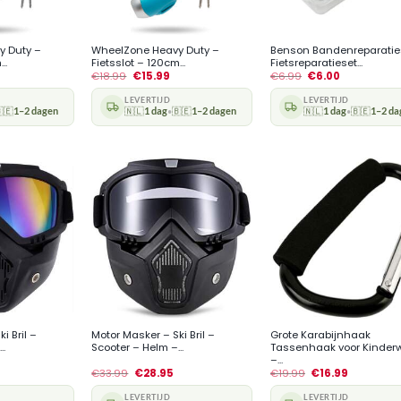
+
+
y Duty –
WheelZone Heavy Duty –
Benson Bandenreparatie
..
Fietsslot – 120cm...
Fietsreparatieset...
€
18.99
€
15.99
€
6.99
€
6.00
LEVERTIJD
LEVERTIJD
🇪
1–2 dagen
🇳🇱
1 dag
🇧🇪
1–2 dagen
🇳🇱
1 dag
🇧🇪
1–2 da
•
•
+
+
i Bril –
Motor Masker – Ski Bril –
Grote Karabijnhaak
..
Scooter – Helm –...
Tassenhaak voor Kinde
–...
€
33.99
€
28.95
€
19.99
€
16.99
LEVERTIJD
LEVERTIJD