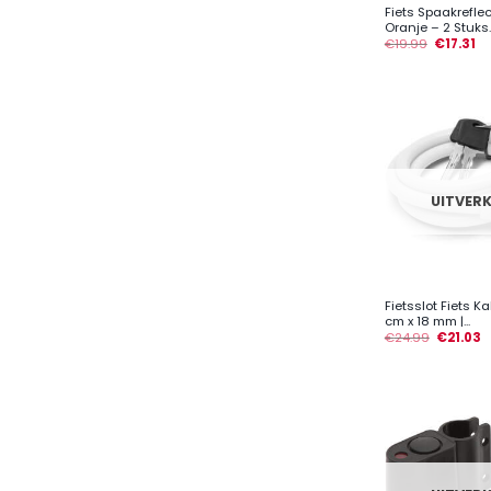
Fiets Spaakrefle
Oranje – 2 Stuks..
€
19.99
€
17.31
UITVER
+
Fietsslot Fiets K
cm x 18 mm |...
€
24.99
€
21.03