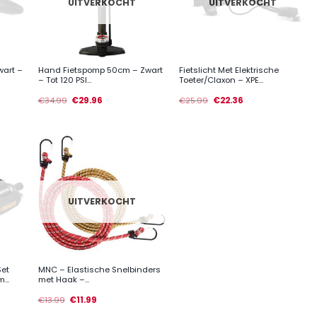
UITVERKOCHT
UITVERKOCHT
+
+
wart –
Hand Fietspomp 50cm – Zwart
Fietslicht Met Elektrische
– Tot 120 PSI...
Toeter/Claxon – XPE...
€
34.99
€
29.96
€
25.99
€
22.36
UITVERKOCHT
+
Set
MNC – Elastische Snelbinders
...
met Haak –...
€
13.99
€
11.99