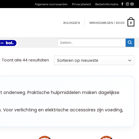
Algemene voorwaarden
Privacybeleid
Bestelinformatie
INLOGGEN
WINKELWAGEN /
€
0.00
0
Zoeken
naar:
Gesorteerd
Toont alle 44 resultaten
op
nieuwste
ort onderweg. Praktische hulpmiddelen maken dagelijkse
. Voor verlichting en elektrische accessoires zijn voeding,