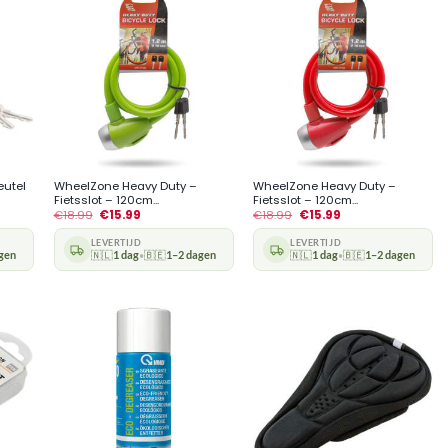
+
+
eutel
WheelZone Heavy Duty –
WheelZone Heavy Duty –
Fietsslot – 120cm...
Fietsslot – 120cm...
€
18.99
€
15.99
€
18.99
€
15.99
LEVERTIJD
LEVERTIJD
gen
🇳🇱
1 dag
🇧🇪
1–2 dagen
🇳🇱
1 dag
🇧🇪
1–2 dagen
•
•