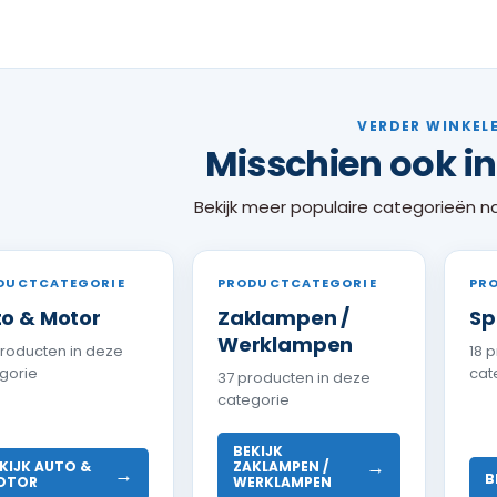
VERDER WINKEL
Misschien ook i
Bekijk meer populaire categorieën n
DUCTCATEGORIE
PRODUCTCATEGORIE
PR
o & Motor
Zaklampen /
Sp
Werklampen
producten in deze
18 
gorie
cat
37 producten in deze
categorie
BEKIJK
→
KIJK AUTO &
ZAKLAMPEN /
→
B
OTOR
WERKLAMPEN