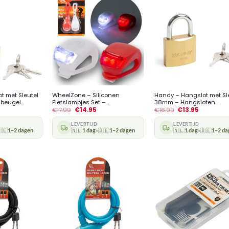
+
+
t met Sleutel
WheelZone – Siliconen
Handy – Hangslot met Sl
eugel...
Fietslampjes Set –...
38mm – Hangsloten...
€
17.99
€
14.95
€
16.99
€
13.95
LEVERTIJD
LEVERTIJD
🇪
1–2 dagen
🇳🇱
1 dag
🇧🇪
1–2 dagen
🇳🇱
1 dag
🇧🇪
1–2 da
•
•