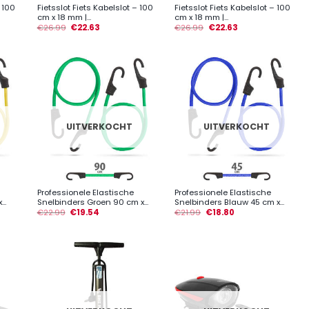
– 100
Fietsslot Fiets Kabelslot – 100
Fietsslot Fiets Kabelslot – 100
cm x 18 mm |...
cm x 18 mm |...
€
26.99
€
22.63
€
26.99
€
22.63
UITVERKOCHT
UITVERKOCHT
+
+
Professionele Elastische
Professionele Elastische
..
Snelbinders Groen 90 cm x...
Snelbinders Blauw 45 cm x...
€
22.99
€
19.54
€
21.99
€
18.80