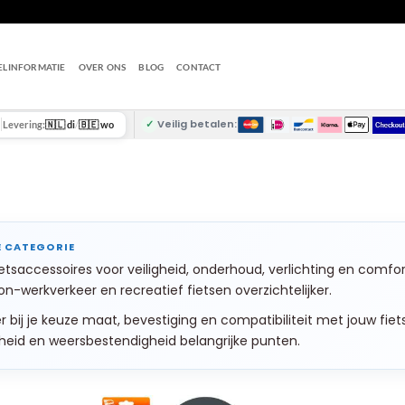
ELINFORMATIE
OVER ONS
BLOG
CONTACT
✓
Veilig betalen:
Levering:
🇳🇱 di
/
🇧🇪 wo
etsaccessoires voor veiligheid, onderhoud, verlichting en comf
on-werkverkeer en recreatief fietsen overzichtelijker.
r bij je keuze maat, bevestiging en compatibiliteit met jouw fiets
heid en weersbestendigheid belangrijke punten.