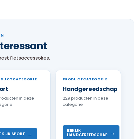
EN
nteressant
aast Fietsaccessoires.
ODUCTCATEGORIE
PRODUCTCATEGORIE
ort
Handgereedschap
producten in deze
229 producten in deze
egorie
categorie
BEKIJK
→
→
EKIJK SPORT
HANDGEREEDSCHAP