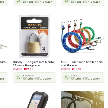
gen
🇳🇱
1 dag
🇧🇪
1–2 dagen
🇳🇱
1 dag
🇧🇪
1–2 dagen
•
•
+
+
eutel
Handy – Hangslot met Sleutel
MNC – Elastische Snelbinders
32mm – Hangsloten...
met Haak –...
€
14.99
€
12.95
€
13.99
€
11.95
LEVERTIJD
LEVERTIJD
gen
🇳🇱
1 dag
🇧🇪
1–2 dagen
🇳🇱
1 dag
🇧🇪
1–2 dagen
•
•