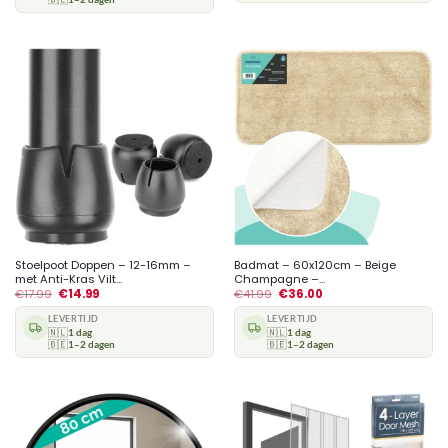
Stoelpoot Doppen – 12-16mm –
Badmat – 60x120cm – Beige
met Anti-Kras Vilt...
Champagne –...
€
17.99
€
14.99
€
41.99
€
36.00
LEVERTIJD
LEVERTIJD
🇳🇱
1 dag
🇳🇱
1 dag
🇧🇪
1–2 dagen
🇧🇪
1–2 dagen