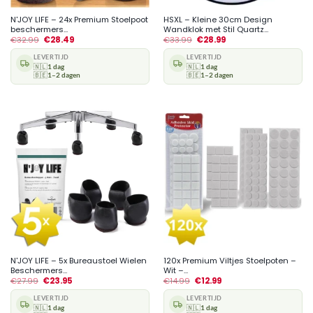
N'JOY LIFE – 24x Premium Stoelpoot
HSXL – Kleine 30cm Design
beschermers...
Wandklok met Stil Quartz...
€
32.99
€
28.49
€
33.99
€
28.99
LEVERTIJD
LEVERTIJD
🇳🇱
1 dag
🇳🇱
1 dag
🇧🇪
1–2 dagen
🇧🇪
1–2 dagen
N'JOY LIFE – 5x Bureaustoel Wielen
120x Premium Viltjes Stoelpoten –
Beschermers...
Wit –...
€
27.99
€
23.95
€
14.99
€
12.99
LEVERTIJD
LEVERTIJD
🇳🇱
1 dag
🇳🇱
1 dag