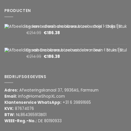
PRODUCTEN
Lederen draaibare bureaustoel – Grijs 1 Stuks [BMD1107GY]
€
214.99
€
186.38
Draaibare bureaustoel van leer – bruin 1 Stuks [BMD1107BR]
€
214.99
€
186.38
BEDRIJFSGEGEVENS
Adres:
Afwateringskanaal 37, 9936AS, Farmsum
Email:
info@HomeShopXL.com
Klantenservice WhatsApp:
+31 6 39891665
KVK:
87674076
BTW:
NL864365913B01
WEEE-Reg.-No.:
DE 80190933
________________