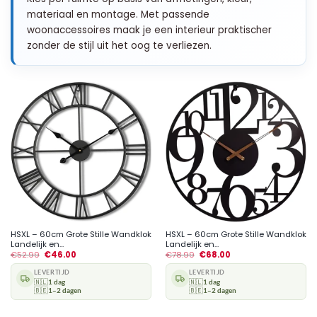
materiaal en montage. Met passende
woonaccessoires maak je een interieur praktischer
zonder de stijl uit het oog te verliezen.
HSXL – 60cm Grote Stille Wandklok
HSXL – 60cm Grote Stille Wandklok
Landelijk en...
Landelijk en...
€
52.99
€
46.00
€
78.99
€
68.00
LEVERTIJD
LEVERTIJD
🇳🇱
1 dag
🇳🇱
1 dag
🇧🇪
1–2 dagen
🇧🇪
1–2 dagen