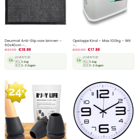
Deurmat Anti-Slip voor binnen –
Opstapje Kind – Max 100kg – Wit
60x40cm –...
–...
€
21.99
€
18.99
€
20.99
€
17.99
LEVERTIJD
LEVERTIJD
🇳🇱
1 dag
🇳🇱
1 dag
🇧🇪
1–2 dagen
🇧🇪
1–2 dagen