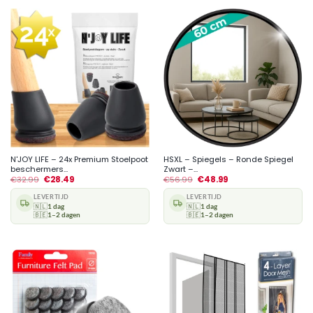
N'JOY LIFE – 24x Premium Stoelpoot
HSXL – Spiegels – Ronde Spiegel
beschermers...
Zwart –...
€
32.99
€
28.49
€
56.99
€
48.99
LEVERTIJD
LEVERTIJD
🇳🇱
1 dag
🇳🇱
1 dag
🇧🇪
1–2 dagen
🇧🇪
1–2 dagen