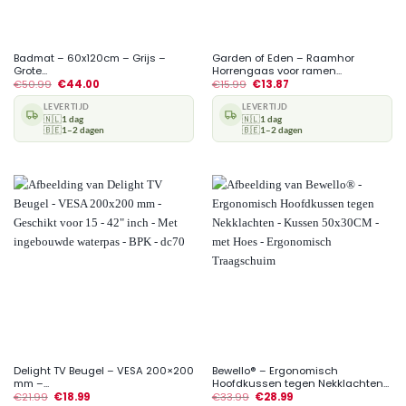
Badmat – 60x120cm – Grijs –
Garden of Eden – Raamhor
Grote...
Horrengaas voor ramen...
€
50.99
€
44.00
€
15.99
€
13.87
LEVERTIJD
LEVERTIJD
🇳🇱
1 dag
🇳🇱
1 dag
🇧🇪
1–2 dagen
🇧🇪
1–2 dagen
Delight TV Beugel – VESA 200×200
Bewello® – Ergonomisch
mm –...
Hoofdkussen tegen Nekklachten...
€
21.99
€
18.99
€
33.99
€
28.99