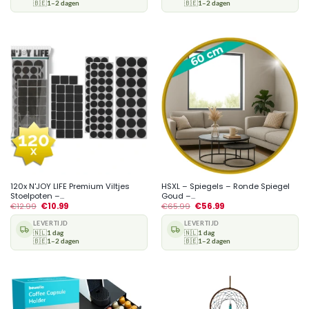
🇧🇪
1–2 dagen
🇧🇪
1–2 dagen
120x N'JOY LIFE Premium Viltjes
HSXL – Spiegels – Ronde Spiegel
Stoelpoten –...
Goud –...
€
12.99
€
10.99
€
65.99
€
56.99
LEVERTIJD
LEVERTIJD
🇳🇱
1 dag
🇳🇱
1 dag
🇧🇪
1–2 dagen
🇧🇪
1–2 dagen