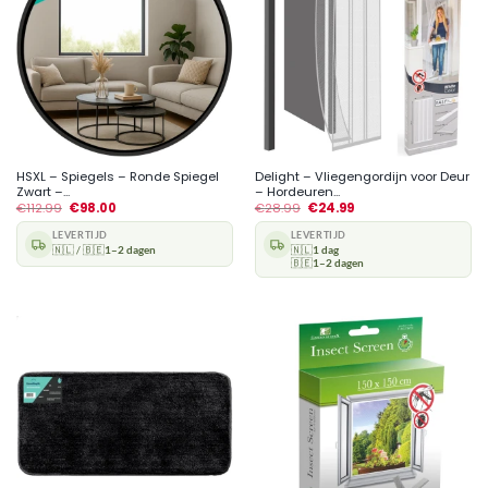
HSXL – Spiegels – Ronde Spiegel
Delight – Vliegengordijn voor Deur
Zwart –...
– Hordeuren...
€
112.99
€
98.00
€
28.99
€
24.99
LEVERTIJD
LEVERTIJD
🇳🇱 / 🇧🇪
1–2 dagen
🇳🇱
1 dag
🇧🇪
1–2 dagen