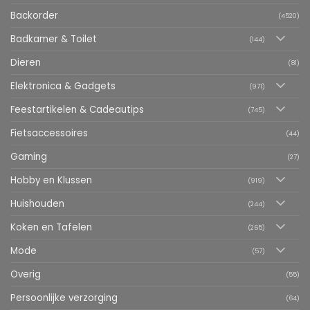
Backorder
(4520)
Badkamer & Toilet
(144)
Dieren
(81)
Elektronica & Gadgets
(971)
Feestartikelen & Cadeautips
(745)
Fietsaccessoires
(44)
Gaming
(27)
Hobby en Klussen
(919)
Huishouden
(244)
Koken en Tafelen
(265)
Mode
(57)
Overig
(55)
Persoonlijke verzorging
(64)