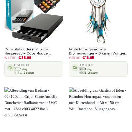
Capsulehouder met Lade
Grote Handgemaakte
Nespresso – Cups Houder...
Dromenvanger – Dromen Vanger...
€
44.99
€
38.99
€
19.99
€
16.95
LEVERTIJD
LEVERTIJD
🇳🇱
1 dag
🇳🇱
1 dag
🇧🇪
1–2 dagen
🇧🇪
1–2 dagen