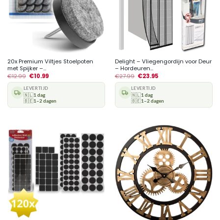
20x Premium Viltjes Stoelpoten
Delight – Vliegengordijn voor Deur
met Spijker –...
– Hordeuren...
€
12.99
€
10.99
€
27.99
€
23.95
LEVERTIJD
LEVERTIJD
🇳🇱
1 dag
🇳🇱
1 dag
🇧🇪
1–2 dagen
🇧🇪
1–2 dagen