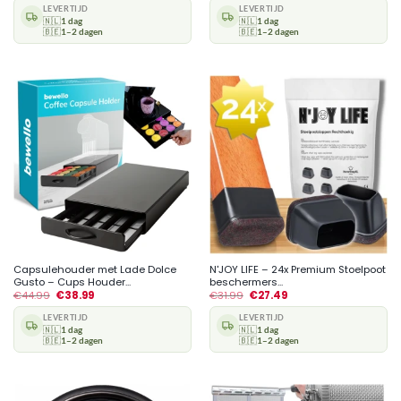
LEVERTIJD
LEVERTIJD
🇳🇱
1 dag
🇳🇱
1 dag
🇧🇪
1–2 dagen
🇧🇪
1–2 dagen
Capsulehouder met Lade Dolce
N'JOY LIFE – 24x Premium Stoelpoot
Gusto – Cups Houder...
beschermers...
€
44.99
€
38.99
€
31.99
€
27.49
LEVERTIJD
LEVERTIJD
🇳🇱
1 dag
🇳🇱
1 dag
🇧🇪
1–2 dagen
🇧🇪
1–2 dagen