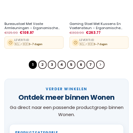
Bureaustoel Met Vaste
Gaming Stoel Met Kussens En
Armleuningen – Ergonomische...
Voetensteun – Ergonomische...
€
125.99
€
108.97
€
303.99
€
263.77
LEVERTIJD
LEVERTIJD
🇳🇱 / 🇧🇪
3–7 dagen
🇳🇱 / 🇧🇪
3–7 dagen
1
2
3
4
5
6
7
VERDER WINKELEN
Ontdek meer binnen Wonen
Ga direct naar een passende productgroep binnen
Wonen.
PRODUCTCATEGORIE