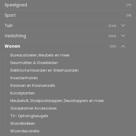
Speelgoed
(77)
Sport
(18)
Tuin
(344)
Verlichting
(354)
Wonen
(312)
Bureaustoelen, Meubels en meer
Deurmatten & Vloerkleden
Elektrische Haarden en Sfeerhaarden
Insectenhorren
Kaarsen en Kaarsensets
Kunstplanten
Meubelvilt, Stoelpootdoppen, Deurstoppers en meer
Slaapkamer Accessoires
TV- Ophangbeugels
Wandklokken
Woondecoratie