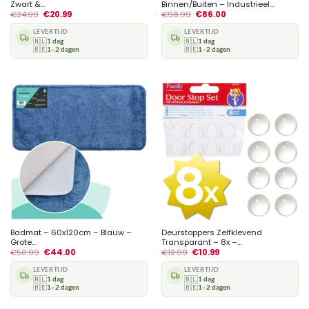
Zwart &...
Binnen/Buiten – Industrieel...
€
24.99
€
20.99
€
98.99
€
86.00
LEVERTIJD
LEVERTIJD
🇳🇱
1 dag
🇳🇱
1 dag
🇧🇪
1–2 dagen
🇧🇪
1–2 dagen
Badmat – 60x120cm – Blauw –
Deurstoppers Zelfklevend
Grote...
Transparant – 8x –...
€
50.99
€
44.00
€
12.99
€
10.99
LEVERTIJD
LEVERTIJD
🇳🇱
1 dag
🇳🇱
1 dag
🇧🇪
1–2 dagen
🇧🇪
1–2 dagen