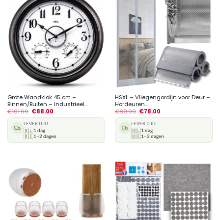
Grote Wandklok 45 cm –
HSXL – Vliegengordijn voor Deur –
Binnen/Buiten – Industrieel...
Hordeuren...
€
101.99
€
88.00
€
89.99
€
78.00
LEVERTIJD
LEVERTIJD
🇳🇱
1 dag
🇳🇱
1 dag
🇧🇪
1–2 dagen
🇧🇪
1–2 dagen