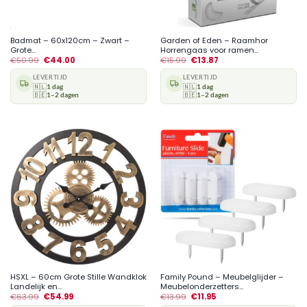
Badmat – 60x120cm – Zwart –
Garden of Eden – Raamhor
Grote...
Horrengaas voor ramen...
€
50.99
€
44.00
€
15.99
€
13.87
LEVERTIJD
LEVERTIJD
🇳🇱
1 dag
🇳🇱
1 dag
🇧🇪
1–2 dagen
🇧🇪
1–2 dagen
HSXL – 60cm Grote Stille Wandklok
Family Pound – Meubelglijder –
Landelijk en...
Meubelonderzetters...
€
63.99
€
54.99
€
13.99
€
11.95