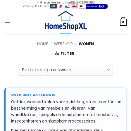
Skip
✓ Gratis verzending 🇳🇱 / €3,99 🇧🇪
✓ Veilig betalen:
to
content
0
HOME
/
WEBSHOP
/
WONEN
FILTER
Ontdek woonartikelen voor inrichting, sfeer, comfort en
bescherming van meubels en vloeren. Van
wandklokken, spiegels en kunstplanten tot meubelvilt,
insectenhorren en slaapkameraccessoires.
Kies per ruimte op basis van afmetingen, kleur,