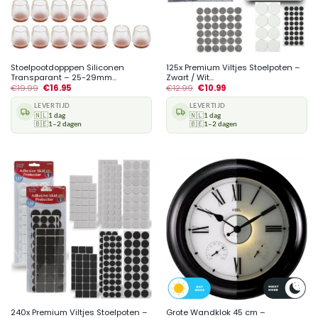
Stoelpootdopppen Siliconen
125x Premium Viltjes Stoelpoten –
Transparant – 25-29mm...
Zwart / Wit...
€
19.99
€
16.95
€
12.99
€
10.99
LEVERTIJD
LEVERTIJD
🇳🇱
1 dag
🇳🇱
1 dag
🇧🇪
1–2 dagen
🇧🇪
1–2 dagen
240x Premium Viltjes Stoelpoten –
Grote Wandklok 45 cm –