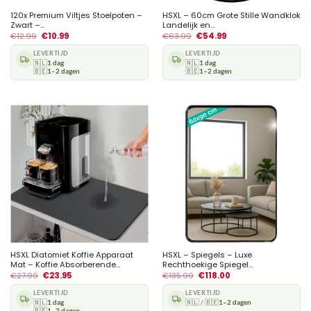
120x Premium Viltjes Stoelpoten –
HSXL – 60cm Grote Stille Wandklok
Zwart –...
Landelijk en...
€
12.99
€
10.99
€
63.99
€
54.99
LEVERTIJD
LEVERTIJD
🇳🇱
1 dag
🇳🇱
1 dag
🇧🇪
1–2 dagen
🇧🇪
1–2 dagen
HSXL Diatomiet Koffie Apparaat
HSXL – Spiegels – Luxe
Mat – Koffie Absorberende...
Rechthoekige Spiegel...
€
27.99
€
23.95
€
135.99
€
118.00
LEVERTIJD
LEVERTIJD
🇳🇱
1 dag
🇳🇱 / 🇧🇪
1–2 dagen
🇧🇪
1–2 dagen