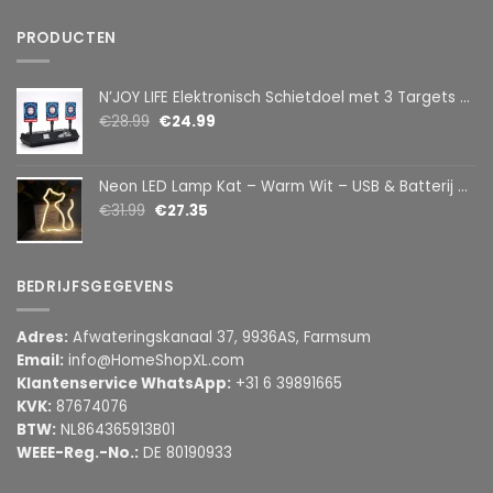
PRODUCTEN
N’JOY LIFE Elektronisch Schietdoel met 3 Targets – Automatische Reset – Digitaal Scorebord – voor Foam Darts
€
28.99
€
24.99
Neon LED Lamp Kat – Warm Wit – USB & Batterij – Decoratieve Tafellamp voor Kinderkamer – 28,5 x 24,5 cm
€
31.99
€
27.35
BEDRIJFSGEGEVENS
Adres:
Afwateringskanaal 37, 9936AS, Farmsum
Email:
info@HomeShopXL.com
Klantenservice WhatsApp:
+31 6 39891665
KVK:
87674076
BTW:
NL864365913B01
WEEE-Reg.-No.:
DE 80190933
________________