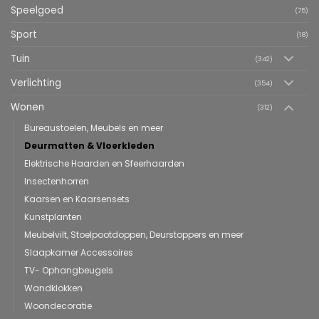
Speelgoed
(75)
Sport
(18)
Tuin
(342)
Verlichting
(354)
Wonen
(312)
Bureaustoelen, Meubels en meer
Deurmatten & Vloerkleden
Elektrische Haarden en Sfeerhaarden
Insectenhorren
Kaarsen en Kaarsensets
Kunstplanten
Meubelvilt, Stoelpootdoppen, Deurstoppers en meer
Slaapkamer Accessoires
TV- Ophangbeugels
Wandklokken
Woondecoratie