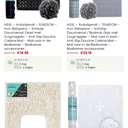
HSXL – Antislipmat – 53x53CM –
HSXL – Antislipmat – 70x40CM –
Incl. Netspons – Antislip
Incl. Netspons – Antislip
Douchemat Zwart met
Douchemat / Badmat Grijs met
Zuignappen – Anti Slip Douche
Zuignappen – Mat voor in bad –
Cabine Mat – Mat voor in de
Anti Slip Douche Cabine Mat –
Badkamer – Badkamer
Mat voor in de Badkamer –
accessoires
Badkamer accessoires
€
21.99
€
18.99
€
25.99
€
22.19
LEVERTIJD
LEVERTIJD
🇳🇱
1 dag
🇳🇱
1 dag
🇧🇪
1–2 dagen
🇧🇪
1–2 dagen