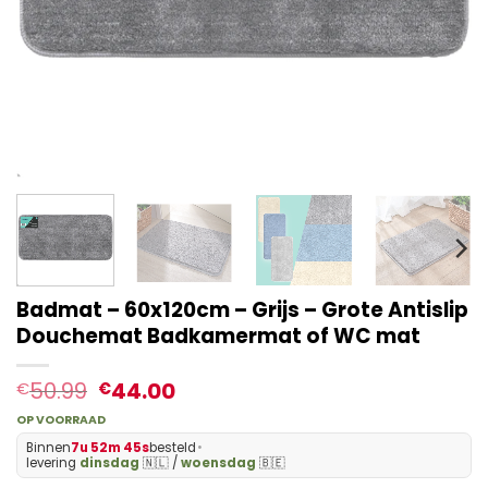
Badmat – 60x120cm – Grijs – Grote Antislip
Douchemat Badkamermat of WC mat
50.99
44.00
€
€
OP VOORRAAD
Binnen
7u 52m 44s
besteld
•
levering
dinsdag
🇳🇱 /
woensdag
🇧🇪