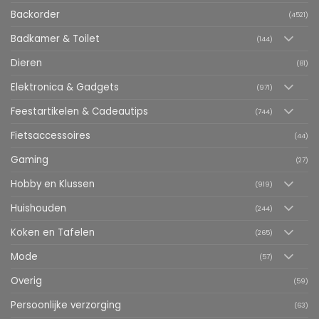
Backorder
(4521)
Badkamer & Toilet
(144)
Dieren
(81)
Elektronica & Gadgets
(971)
Feestartikelen & Cadeautips
(744)
Fietsaccessoires
(44)
Gaming
(27)
Hobby en Klussen
(919)
Huishouden
(244)
Koken en Tafelen
(265)
Mode
(57)
Overig
(59)
Persoonlijke verzorging
(63)