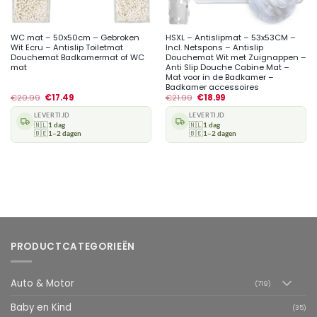
WC mat – 50x50cm – Gebroken
HSXL – Antislipmat – 53x53CM –
Wit Ecru – Antislip Toiletmat
Incl. Netspons – Antislip
Douchemat Badkamermat of WC
Douchemat Wit met Zuignappen –
mat
Anti Slip Douche Cabine Mat –
Mat voor in de Badkamer –
Badkamer accessoires
€
20.99
€
17.49
€
21.99
€
18.99
LEVERTIJD
LEVERTIJD
🇳🇱
1 dag
🇳🇱
1 dag
🇧🇪
1–2 dagen
🇧🇪
1–2 dagen
PRODUCTCATEGORIEËN
Auto & Motor
(719)
Baby en Kind
(35)