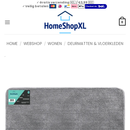
Skip
✓ Gratis verzending 🇳🇱 / €3,99 🇧🇪
✓ Veilig betalen:
to
content
0
HOME
/
WEBSHOP
/
WONEN
/
DEURMATTEN & VLOERKLEDEN