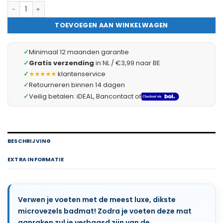
Badmat - 60x120cm - Grijs - Grote Antislip Douchemat Badka
TOEVOEGEN AAN WINKELWAGEN
✓
Minimaal 12 maanden garantie
✓
Gratis verzending
in NL / €3,99 naar BE
✓
★★★★★
klantenservice
✓
Retourneren binnen 14 dagen
✓
Veilig betalen: iDEAL, Bancontact of
BESCHRIJVING
EXTRA INFORMATIE
Verwen je voeten met de meest luxe, dikste
microvezels badmat! Zodra je voeten deze mat
aanraken zul je verbaasd zijn van de