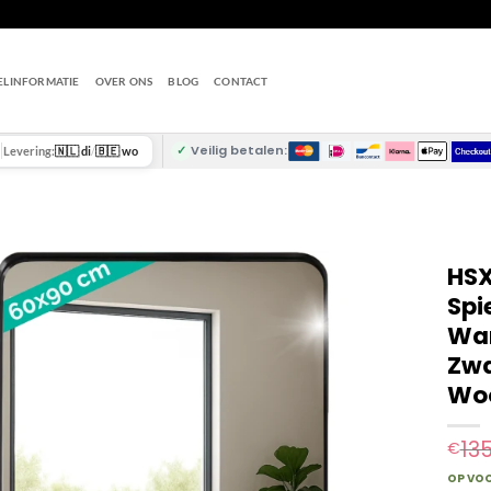
ELINFORMATIE
OVER ONS
BLOG
CONTACT
✓
Veilig betalen:
Levering:
🇳🇱 di
/
🇧🇪 wo
HSX
Spi
Wan
Zwa
Woo
13
€
OP VO