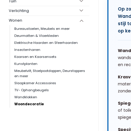
Tuin
Op zo
Verlichting
Wands
Wonen
stijl
Bureaustoelen, Meubels en meer
op ke
Deurmatten & Vloerkleden
Elektrische Haarden en Sfeerhaarden
Insectenhorren
Wands
Kaarsen en Kaarsensets
wandsp
Kunstplanten
en rec
Meubelvilt, Stoelpootdoppen, Deurstoppers
en meer
Krasv
Slaapkamer Accessoires
materi
TV- Ophangbeugels
zonde
Wandklokken
Spiege
Woondecoratie
of toi
spiege
Specif