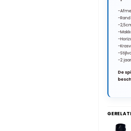
-Afme
-Rand
-2,5c
-Makk
-Horiz
-Krasv
-Stijlv
-2 jaa
De sp
besc
GERELAT