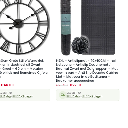
+
60cm Grote Stille Wandklok
HSXL – Antislipmat – 70x40CM – Incl.
k en Industrieel uit Zwart
Netspons – Antislip Douchemat /
– Groot – 60 cm – Metalen
Badmat Zwart met Zuignappen – Mat
iële Klok met Romeinse Cijfers
voor in bad – Anti Slip Douche Cabine
rn
Mat – Mat voor in de Badkamer –
Badkamer accessoires
€
46.00
€
25.99
€
22.19
EVERTIJD
LEVERTIJD
🇱
1 dag
🇧🇪
1–2 dagen
🇳🇱
1 dag
🇧🇪
1–2 dagen
•
•