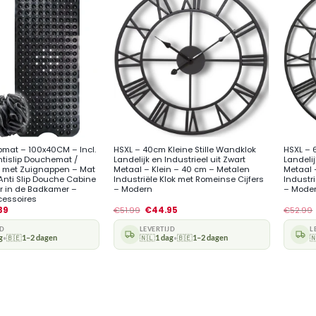
+
+
ipmat – 100x40CM – Incl.
HSXL – 40cm Kleine Stille Wandklok
HSXL – 
tislip Douchemat /
Landelijk en Industrieel uit Zwart
Landelij
 met Zuignappen – Mat
Metaal – Klein – 40 cm – Metalen
Metaal 
 Anti Slip Douche Cabine
Industriële Klok met Romeinse Cijfers
Industr
r in de Badkamer –
– Modern
– Mode
essoires
39
€
51.99
€
44.95
€
52.99
JD
LEVERTIJD
L
g
🇧🇪
1–2 dagen
🇳🇱
1 dag
🇧🇪
1–2 dagen

•
•