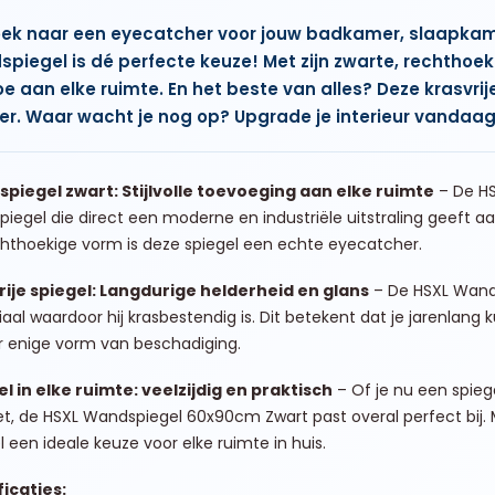
ek naar een eyecatcher voor jouw badkamer, slaapkame
piegel is dé perfecte keuze! Met zijn zwarte, rechthoeki
 toe aan elke ruimte. En het beste van alles? Deze krasvri
er. Waar wacht je nog op? Upgrade je interieur vandaa
piegel zwart: Stijlvolle toevoeging aan elke ruimte
– De HS
iegel die direct een moderne en industriële uitstraling geeft a
hthoekige vorm is deze spiegel een echte eyecatcher.
rije spiegel: Langdurige helderheid en glans
– De HSXL Wand
aal waardoor hij krasbestendig is. Dit betekent dat je jarenlang
r enige vorm van beschadiging.
l in elke ruimte: veelzijdig en praktisch
– Of je nu een spie
let, de HSXL Wandspiegel 60x90cm Zwart past overal perfect bij. M
l een ideale keuze voor elke ruimte in huis.
icaties: