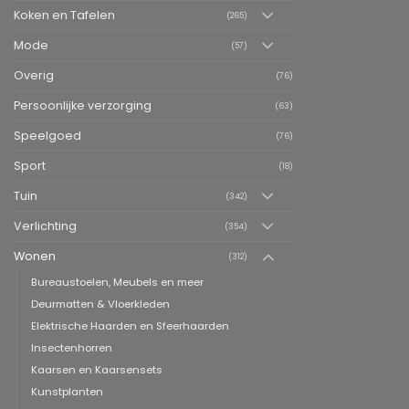
Koken en Tafelen
(265)
Mode
(57)
Overig
(76)
Persoonlijke verzorging
(63)
Speelgoed
(76)
Sport
(18)
Tuin
(342)
Verlichting
(354)
Wonen
(312)
Bureaustoelen, Meubels en meer
Deurmatten & Vloerkleden
Elektrische Haarden en Sfeerhaarden
Insectenhorren
Kaarsen en Kaarsensets
Kunstplanten