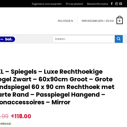
Algemene voorwaarden
Privacybeleid
Bestelinformatie
INLOGGEN
WINKELWAGEN /
€
0.00
0
Zoeken
naar:
L – Spiegels – Luxe Rechthoekige
egel Zwart – 60x90cm Groot – Grote
dspiegel 60 x 90 cm Rechthoek met
rte Rand – Passpiegel Hangend –
naccessoires – Mirror
5.99
118.00
€
ORRAAD