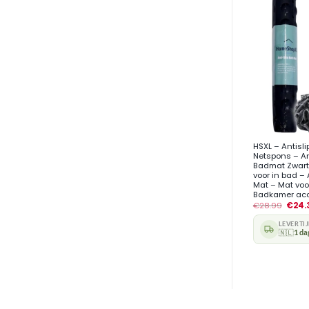
+
HSXL – Antisl
Netspons – An
Badmat Zwart
voor in bad –
Mat – Mat voo
Badkamer acc
€
28.99
€
24.
LEVERTI
🇳🇱
1 da