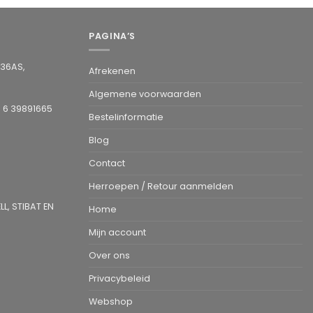
PAGINA’S
936AS,
Afrekenen
Algemene voorwaarden
1 6 39891665
Bestelinformatie
Blog
Contact
Herroepen / Retour aanmelden
L, STIBAT EN
Home
Mijn account
Over ons
Privacybeleid
Webshop