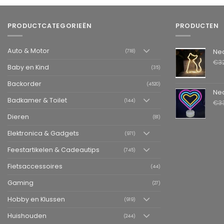
PRODUCTCATEGORIEËN
PRODUCTEN
Auto & Motor
Neon LED L
(718)
€
3
Baby en Kind
(35)
Backorder
(4520)
Neon LED La
Badkamer & Toilet
(144)
€
3
Dieren
(81)
Elektronica & Gadgets
(971)
Feestartikelen & Cadeautips
(745)
Fietsaccessoires
(44)
Gaming
(27)
Hobby en Klussen
(919)
Huishouden
(244)