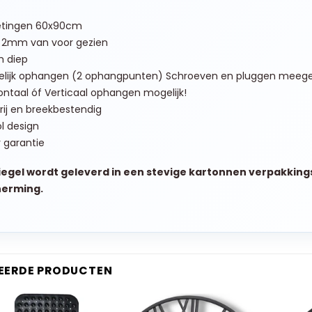
tingen 60x90cm
 2mm van voor gezien
m diep
elijk ophangen (2 ophangpunten) Schroeven en pluggen meege
ontaal óf Verticaal ophangen mogelijk!
rij en breekbestendig
ol design
r garantie
iegel wordt geleverd in een stevige kartonnen verpakking
herming.
EERDE PRODUCTEN