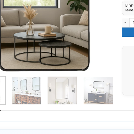
Binn
leve
HSXL -
G