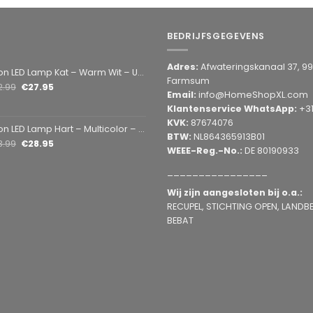
BEDRIJFSGEGEVENS
Adres:
Afwateringskanaal 37, 9
amp Kat – Warm Wit – USB & Batterij – Decoratieve Tafellamp voor Kinderkamer – 28,5 x 24,5 cm
Farmsum
2.99
€
27.95
Email:
info@HomeShopXL.com
Klantenservice WhatsApp:
+3
KVK:
87674076
mp Hart – Multicolor – USB & Batterij – Hartvormige Sfeerlamp – Kinderkamer & Slaapkamer – 25,2 x 23 cm
BTW:
NL864365913B01
3.99
€
28.95
WEEE-Reg.-No.:
DE 80190933
________________
Wij zijn aangesloten bij o.a.:
RECUPEL, STICHTING OPEN, LANDBEL
BEBAT