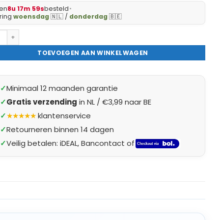
en
8u 17m 58s
besteld
•
ring
woensdag
🇳🇱 /
donderdag
🇧🇪
 Spiegels - Luxe Rechthoekige Spiegel Zwart - 60x90cm Groot - Grote
TOEVOEGEN AAN WINKELWAGEN
✓
Minimaal 12 maanden garantie
✓
Gratis verzending
in NL / €3,99 naar BE
✓
★★★★★
klantenservice
✓
Retourneren binnen 14 dagen
✓
Veilig betalen: iDEAL, Bancontact of