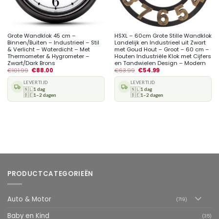
Grote Wandklok 45 cm –
HSXL – 60cm Grote Stille Wandklok
Binnen/Buiten – Industrieel – Stil
Landelijk en Industrieel uit Zwart
& Verlicht – Waterdicht – Met
met Goud Hout – Groot – 60 cm –
Thermometer & Hygrometer –
Houten Industriële Klok met Cijfers
Zwart/Dark Brons
en Tandwielen Design – Modern
€
101.99
€
88.00
€
63.99
€
54.99
LEVERTIJD
LEVERTIJD
🇳🇱
1 dag
🇳🇱
1 dag
🇧🇪
1–2 dagen
🇧🇪
1–2 dagen
PRODUCTCATEGORIEËN
Auto & Motor
(719)
Baby en Kind
(35)