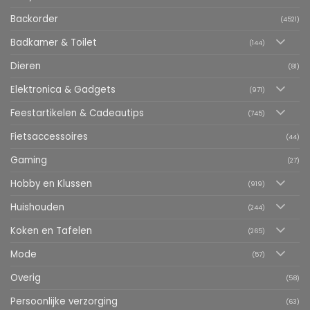
Backorder
(4521)
Badkamer & Toilet
(144)
Dieren
(81)
Elektronica & Gadgets
(971)
Feestartikelen & Cadeautips
(745)
Fietsaccessoires
(44)
Gaming
(27)
Hobby en Klussen
(919)
Huishouden
(244)
Koken en Tafelen
(265)
Mode
(57)
Overig
(58)
Persoonlijke verzorging
(63)