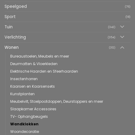
Speelgoed
(76)
Sport
(18)
Tuin
(342)
Verlichting
(354)
Wonen
(312)
Bureaustoelen, Meubels en meer
Deurmatten & Vloerkleden
Elektrische Haarden en Sfeerhaarden
Insectenhorren
Kaarsen en Kaarsensets
Kunstplanten
Meubelvilt, Stoelpootdoppen, Deurstoppers en meer
Slaapkamer Accessoires
TV- Ophangbeugels
Wandklokken
Woondecoratie