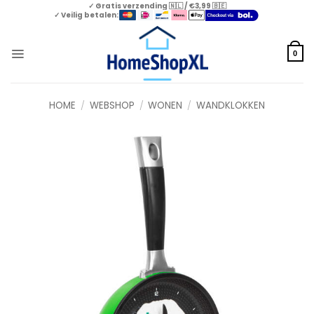
Skip
✓ Gratis verzending 🇳🇱 / €3,99 🇧🇪
✓ Veilig betalen:
to
content
0
HOME
/
WEBSHOP
/
WONEN
/
WANDKLOKKEN