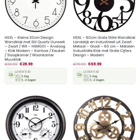
HSXL – Kleine 30cm Design
HSXL – 60cm Grote Stille Wandklok
Wandklok met Stil Quartz Uurwerk
Landelijk en Industrieel uit Zwart
– Zwart / Wit – HSM001 – Analoog
Metaal – Groot – 60 cm – Metalen
– Klok Modern – Kantoor / Keuken
Industriële Klok met Grote Cijfers
/ Slaapkamer / Woonkamer
Design – Modern
Muurklok
€
33.99
€
28.99
€
79.99
€
68.99
LEVERTIJD
LEVERTIJD
🇳🇱
1 dag
🇳🇱
1 dag
🇧🇪
1–2 dagen
🇧🇪
1–2 dagen