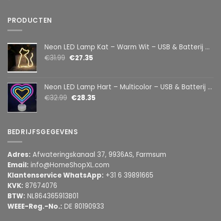
PRODUCTEN
Neon LED Lamp Kat – Warm Wit – USB & Batterij – Decoratieve Tafellamp voor Kinderkamer – 28,5 x 24,5 cm
€
31.99
€
27.35
Neon LED Lamp Hart – Multicolor – USB & Batterij – Hartvormige Sfeerlamp – Kinderkamer & Slaapkamer – 25,2 x 23 cm
€
32.99
€
28.35
BEDRIJFSGEGEVENS
Adres:
Afwateringskanaal 37, 9936AS, Farmsum
Email:
info@HomeShopXL.com
Klantenservice WhatsApp:
+31 6 39891665
KVK:
87674076
BTW:
NL864365913B01
WEEE-Reg.-No.:
DE 80190933