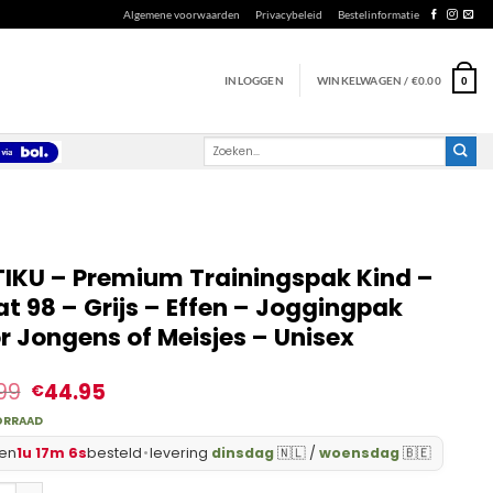
Algemene voorwaarden
Privacybeleid
Bestelinformatie
INLOGGEN
WINKELWAGEN /
€
0.00
0
Zoeken
naar:
IKU – Premium Trainingspak Kind –
t 98 – Grijs – Effen – Joggingpak
r Jongens of Meisjes – Unisex
99
44.95
€
ORRAAD
en
1u 17m 5s
besteld
•
levering
dinsdag
🇳🇱 /
woensdag
🇧🇪
 - Premium Trainingspak Kind - Maat 98 - Grijs - Effen - Joggingpak vo