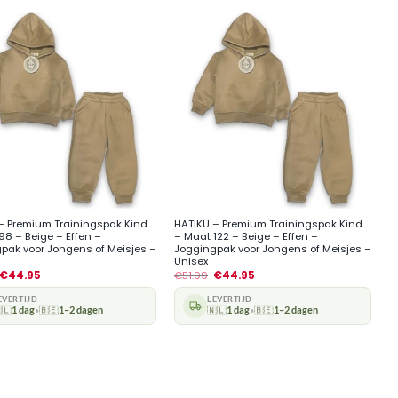
+
– Premium Trainingspak Kind
HATIKU – Premium Trainingspak Kind
98 – Beige – Effen –
– Maat 122 – Beige – Effen –
pak voor Jongens of Meisjes –
Joggingpak voor Jongens of Meisjes –
Unisex
€
44.95
€
51.99
€
44.95
EVERTIJD
LEVERTIJD
🇱
1 dag
🇧🇪
1–2 dagen
🇳🇱
1 dag
🇧🇪
1–2 dagen
•
•