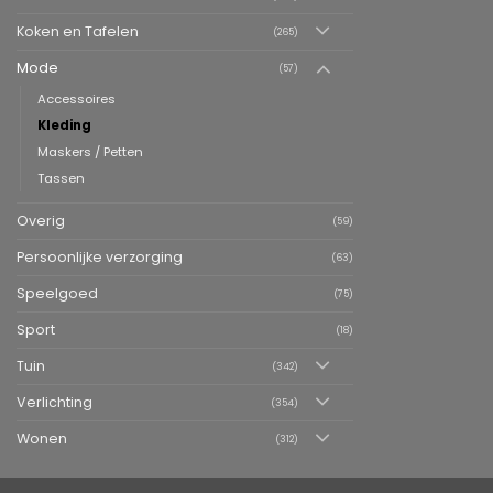
Koken en Tafelen
(265)
Mode
(57)
Accessoires
Kleding
Maskers / Petten
Tassen
Overig
(59)
Persoonlijke verzorging
(63)
Speelgoed
(75)
Sport
(18)
Tuin
(342)
Verlichting
(354)
Wonen
(312)