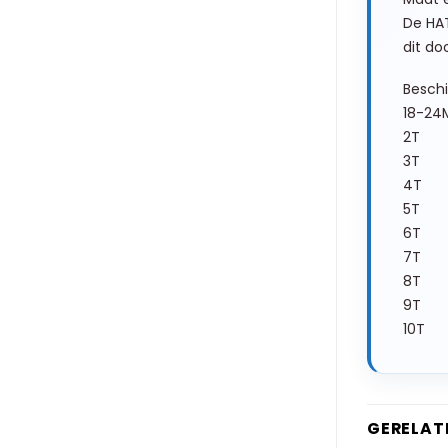
De HA
dit do
Besch
18-24
2T |
3T |
4T |
5T |
6T |
7T |
8T |
9T |
10T 
GERELAT