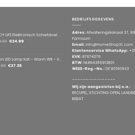
BEDRIJFSGEGEVENS
Adres:
Afwateringskanaal 37, 9
Elektronisch Schietdoel met 3 Targets – Automatische Reset – Digitaal Scorebord – voor Foam Darts
Farmsum
8.99
€
24.99
Email:
info@HomeShopXL.com
Klantenservice WhatsApp:
+3
KVK:
87674076
amp Kat – Warm Wit – USB & Batterij – Decoratieve Tafellamp voor Kinderkamer – 28,5 x 24,5 cm
BTW:
NL864365913B01
1.99
€
27.35
WEEE-Reg.-No.:
DE 80190933
________________
Wij zijn aangesloten bij o.a.:
RECUPEL, STICHTING OPEN, LANDBEL
BEBAT