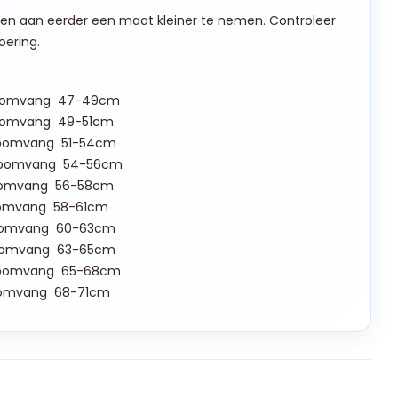
aden aan eerder een maat kleiner te nemen. Controleer
oering.
Heupomvang 47-49cm
omvang 49-51cm
omvang 51-54cm
pomvang 54-56cm
omvang 56-58cm
mvang 58-61cm
omvang 60-63cm
omvang 63-65cm
pomvang 65-68cm
omvang 68-71cm