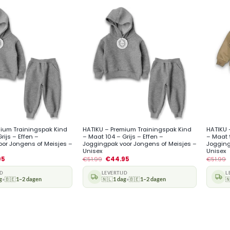
+
+
ium Trainingspak Kind
HATIKU – Premium Trainingspak Kind
HATIKU 
rijs – Effen –
– Maat 104 – Grijs – Effen –
– Maat 
or Jongens of Meisjes –
Joggingpak voor Jongens of Meisjes –
Jogging
Unisex
Unisex
95
€
51.99
€
44.95
€
51.99
JD
LEVERTIJD
L
g
🇧🇪
1–2 dagen
🇳🇱
1 dag
🇧🇪
1–2 dagen

•
•