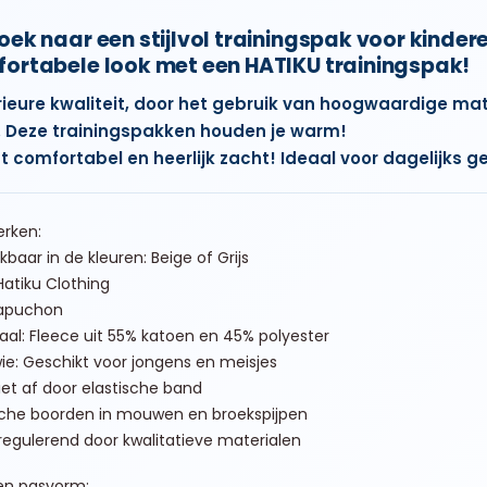
oek naar een stijlvol trainingspak voor kind
ortabele look met een HATIKU trainingspak!
ieure kwaliteit, door het gebruik van hoogwaardige mater
. Deze trainingspakken houden je warm!
st comfortabel en heerlijk zacht! Ideaal voor dagelijks g
rken:
kbaar in de kleuren: Beige of Grijs
Hatiku Clothing
apuchon
aal: Fleece uit 55% katoen en 45% polyester
ie: Geschikt voor jongens en meisjes
iet af door elastische band
sche boorden in mouwen en broekspijpen
egulerend door kwalitatieve materialen
en pasvorm: