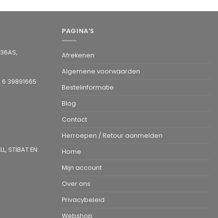
PAGINA’S
936AS,
Afrekenen
Algemene voorwaarden
1 6 39891665
Bestelinformatie
Blog
Contact
Herroepen / Retour aanmelden
L, STIBAT EN
Home
Mijn account
Over ons
Privacybeleid
Webshop