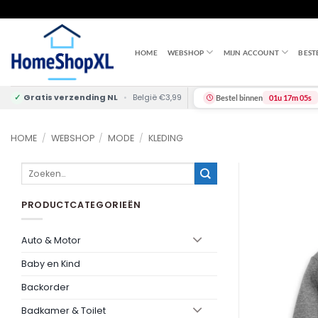
Skip
to
content
HOME
WEBSHOP
MIJN ACCOUNT
BEST
✓
Gratis verzending NL
•
België €3,99
Bestel binnen
01u 17m 04s
HOME
/
WEBSHOP
/
MODE
/
KLEDING
Zoeken
naar:
PRODUCTCATEGORIEËN
Auto & Motor
Baby en Kind
Backorder
Badkamer & Toilet