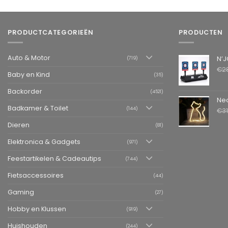
PRODUCTCATEGORIEËN
PRODUCTEN
Auto & Motor
N’JOY LIFE 
(719)
€
2
Baby en Kind
(35)
Backorder
(4521)
Neon LED L
Badkamer & Toilet
(144)
€
3
Dieren
(81)
Elektronica & Gadgets
(971)
Feestartikelen & Cadeautips
(744)
Fietsaccessoires
(44)
Gaming
(27)
Hobby en Klussen
(919)
Huishouden
(244)