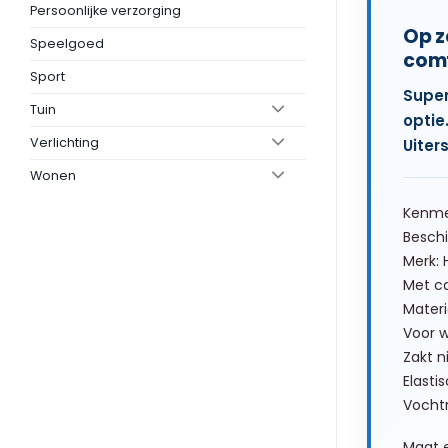
Persoonlijke verzorging
Op z
Speelgoed
comf
Sport
Super
Tuin
optie
Verlichting
Uiter
Wonen
Kenme
Beschi
Merk: 
Met c
Materi
Voor w
Zakt n
Elasti
Vochtr
Maat 