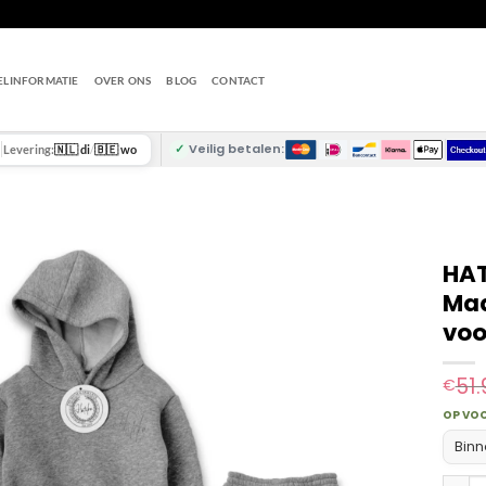
ELINFORMATIE
OVER ONS
BLOG
CONTACT
✓
Veilig betalen:
Levering:
🇳🇱 di
/
🇧🇪 wo
HAT
Maa
voo
51.
€
OP VO
Binn
HATIKU