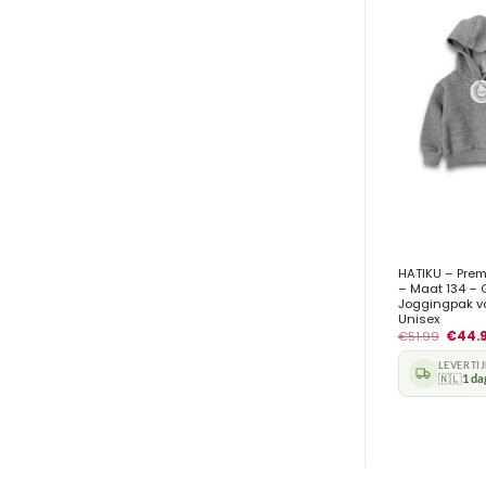
+
HATIKU – Prem
– Maat 134 – G
Joggingpak vo
Unisex
€
51.99
€
44.
LEVERTI
🇳🇱
1 da