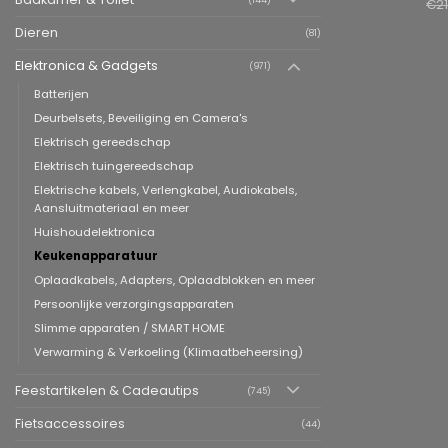
(144)
€
2
Dieren
(81)
Elektronica & Gadgets
(971)
Batterijen
Deurbelsets, Beveiliging en Camera's
Elektrisch gereedschap
Elektrisch tuingereedschap
Elektrische kabels, Verlengkabel, Audiokabels,
Aansluitmateriaal en meer
Huishoudelektronica
Keukenapparatuur
Oplaadkabels, Adapters, Oplaadblokken en meer
Persoonlijke verzorgingsapparaten
Slimme apparaten / SMART HOME
Verwarming & Verkoeling (Klimaatbeheersing)
Feestartikelen & Cadeautips
(745)
Fietsaccessoires
(44)