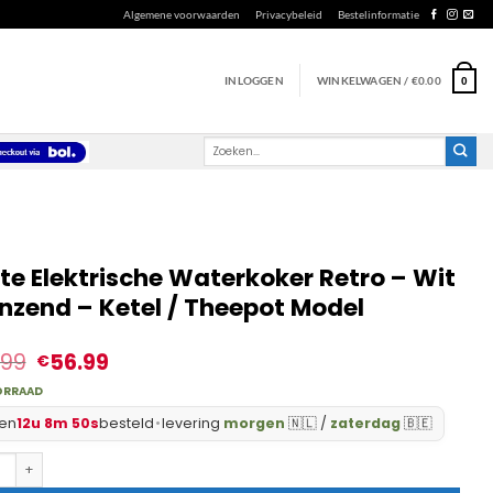
Algemene voorwaarden
Privacybeleid
Bestelinformatie
INLOGGEN
WINKELWAGEN /
€
0.00
0
Zoeken
naar:
te Elektrische Waterkoker Retro – Wit
nzend – Ketel / Theepot Model
.99
56.99
€
ORRAAD
en
12u 8m 49s
besteld
•
levering
morgen
🇳🇱 /
zaterdag
🇧🇪
Elektrische Waterkoker Retro - Wit Glanzend - Ketel / Theepot Model 