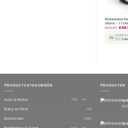
+
Waterkoker Re
Glans – 1.7 Li
€
56.99
€
48.
LEVERTI
🇳🇱
1 da
PRODUCTCATEGORIEËN
PRODUCTEN
Auto & Motor
Leder
(718)
€
2
Baby en Kind
(35)
Backorder
(4520)
Draai
Badkamer & Toilet