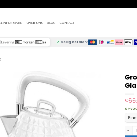
ELINFORMATIE
OVER ONS
BLOG
CONTACT
✓
Veilig betalen:
Levering:
🇳🇱 morgen
/
🇧🇪 za
R
Gro
Gla
65
€
OP VO
Binn
Grote 