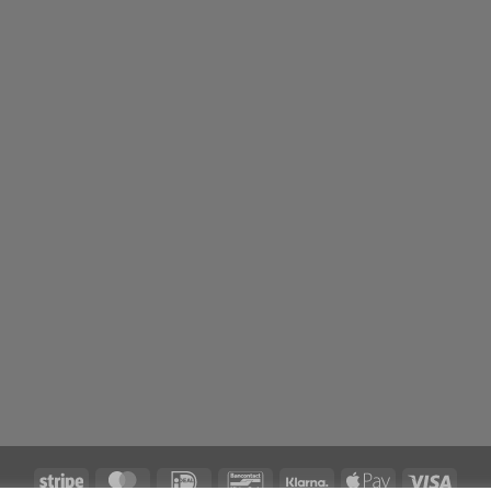
Stripe
MasterCard
IDeal
Bancontact
Klarna
Apple
Visa