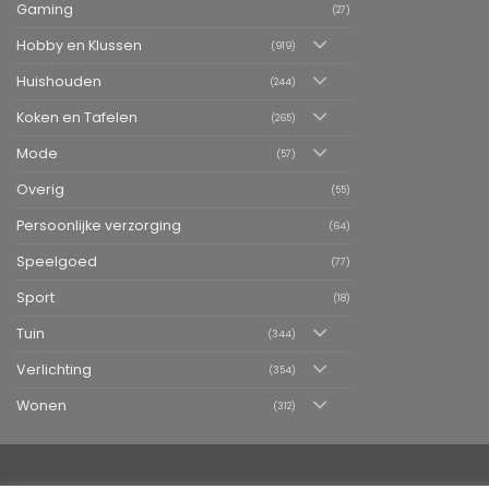
Gaming
(27)
Hobby en Klussen
(919)
Huishouden
(244)
Koken en Tafelen
(265)
Mode
(57)
Overig
(55)
Persoonlijke verzorging
(64)
Speelgoed
(77)
Sport
(18)
Tuin
(344)
Verlichting
(354)
Wonen
(312)