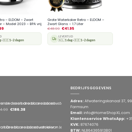
+
tro – ELDOM – Zwart
Grote Waterkoker Retro – ELDOM –
ter – Model 2023 – BPA vrij
Zwart Glans – 1.7 Liter
99
€
48.99
€
41.95
JD
LEVERTIJD
g
🇧🇪
1–2 dagen
🇳🇱
1 dag
🇧🇪
1–2 dagen
•
•
BEDRIJFSGEGEVENS
Adres:
Afwateringskanaal 37, 9
en draaibare bureaustoel – Grijs 1 Stuks [BMD1107GY]
Farmsum
14.99
€
186.38
Email:
info@HomeShopXL.com
Klantenservice WhatsApp:
+3
KVK:
87674076
bare bureaustoel van leer – bruin 1 Stuks [BMD1107BR]
BTW:
NL864365913B01