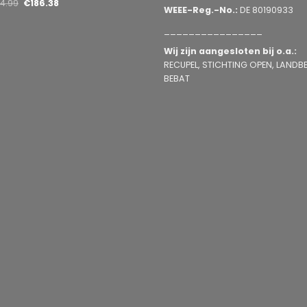
14.99
€
186.38
WEEE-Reg.-No.:
DE 80190933
________________
Wij zijn aangesloten bij o.a.:
RECUPEL, STICHTING OPEN, LANDBEL
BEBAT