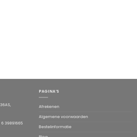
PAGINA’S
936AS,
Afrekenen
Algemene voorwaarden
1 6 39891665
Bestelinformatie
Blog