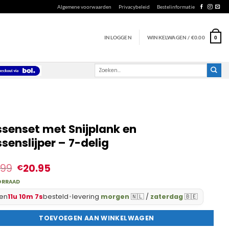
Algemene voorwaarden
Privacybeleid
Bestelinformatie
INLOGGEN
WINKELWAGEN /
€
0.00
0
Zoeken
naar:
senset met Snijplank en
senslijper – 7-delig
.99
20.95
€
ORRAAD
en
11u 10m 6s
besteld
•
levering
morgen
🇳🇱 /
zaterdag
🇧🇪
TOEVOEGEN AAN WINKELWAGEN