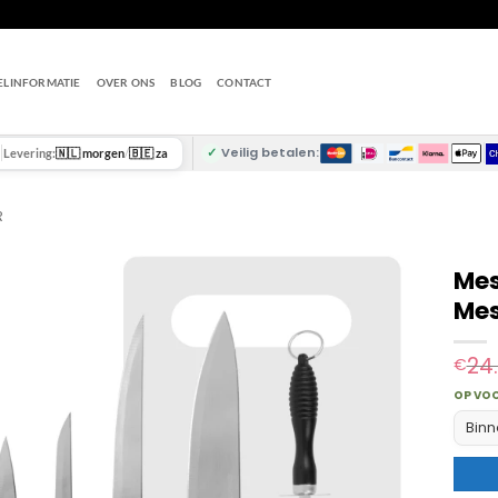
ELINFORMATIE
OVER ONS
BLOG
CONTACT
✓
Veilig betalen:
Levering:
🇳🇱 morgen
/
🇧🇪 za
R
Mes
Mes
24
€
OP VO
Binn