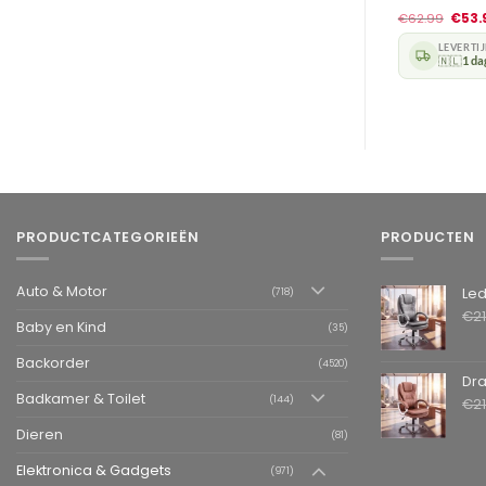
€
62.99
€
53.
LEVERTI
🇳🇱
1 da
PRODUCTCATEGORIEËN
PRODUCTEN
Auto & Motor
Leder
(718)
€
2
Baby en Kind
(35)
Backorder
(4520)
Draai
Badkamer & Toilet
(144)
€
2
Dieren
(81)
Elektronica & Gadgets
(971)