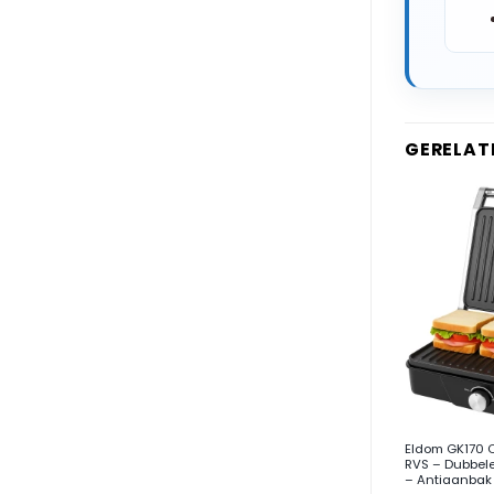
GERELAT
+
Eldom GK170 C
RVS – Dubbele
– Antiaanbak 