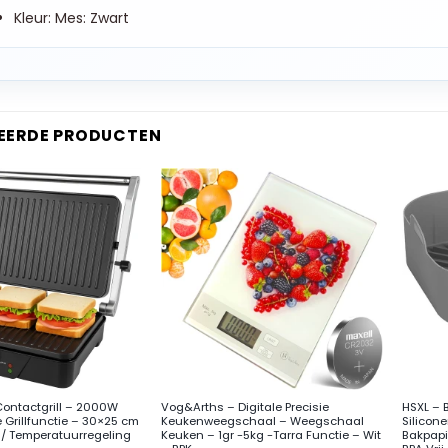
Kleur: Mes: Zwart
EERDE PRODUCTEN
+
+
ontactgrill – 2000W
Vog&Arths – Digitale Precisie
HSXL – 
 Grillfunctie – 30×25 cm
Keukenweegschaal – Weegschaal
Silicon
/ Temperatuurregeling
Keuken – 1gr -5kg -Tarra Functie – Wit
Bakpapi