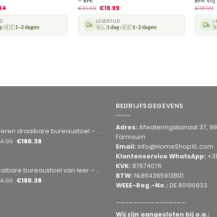
– BPK
BPA Vrij
94
€
21.99
€
18.99
€
18.99
JD
LEVERTIJD
L
g
🇧🇪
1–2 dagen
🇳🇱
1 dag
🇧🇪
1–2 dagen

•
•
BEDRIJFSGEGEVENS
Adres:
Afwateringskanaal 37, 9
en draaibare bureaustoel – Grijs 1 Stuks [BMD1107GY]
Farmsum
14.99
€
186.38
Email:
info@HomeShopXL.com
Klantenservice WhatsApp:
+3
KVK:
87674076
bare bureaustoel van leer – bruin 1 Stuks [BMD1107BR]
BTW:
NL864365913B01
14.99
€
186.38
WEEE-Reg.-No.:
DE 80190933
________________
Wij zijn aangesloten bij o.a.: