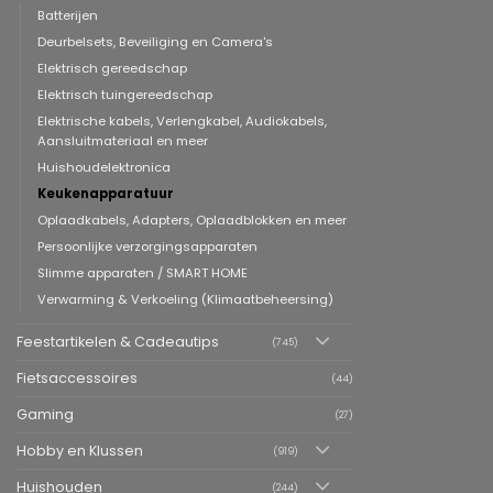
Batterijen
Deurbelsets, Beveiliging en Camera's
Elektrisch gereedschap
Elektrisch tuingereedschap
Elektrische kabels, Verlengkabel, Audiokabels,
Aansluitmateriaal en meer
Huishoudelektronica
Keukenapparatuur
Oplaadkabels, Adapters, Oplaadblokken en meer
Persoonlijke verzorgingsapparaten
Slimme apparaten / SMART HOME
Verwarming & Verkoeling (Klimaatbeheersing)
Feestartikelen & Cadeautips
(745)
Fietsaccessoires
(44)
Gaming
(27)
Hobby en Klussen
(919)
Huishouden
(244)