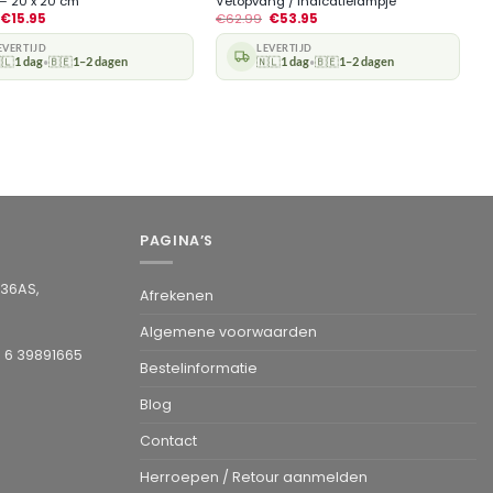
 – 20 x 20 cm
Vetopvang / Indicatielampje
€
15.95
€
62.99
€
53.95
EVERTIJD
LEVERTIJD
🇱
1 dag
🇧🇪
1–2 dagen
🇳🇱
1 dag
🇧🇪
1–2 dagen
•
•
PAGINA’S
936AS,
Afrekenen
Algemene voorwaarden
1 6 39891665
Bestelinformatie
Blog
Contact
Herroepen / Retour aanmelden