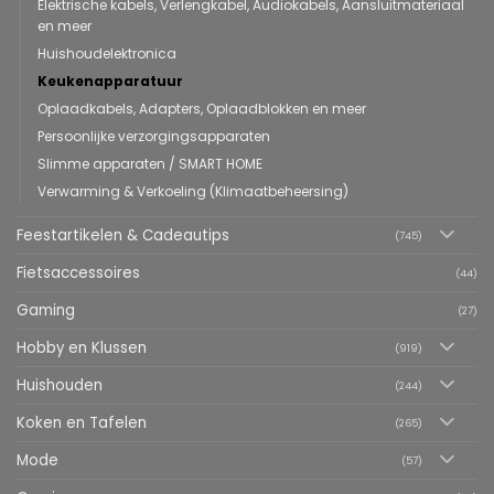
Elektrische kabels, Verlengkabel, Audiokabels, Aansluitmateriaal
en meer
Huishoudelektronica
Keukenapparatuur
Oplaadkabels, Adapters, Oplaadblokken en meer
Persoonlijke verzorgingsapparaten
Slimme apparaten / SMART HOME
Verwarming & Verkoeling (Klimaatbeheersing)
Feestartikelen & Cadeautips
(745)
Fietsaccessoires
(44)
Gaming
(27)
Hobby en Klussen
(919)
Huishouden
(244)
Koken en Tafelen
(265)
Mode
(57)