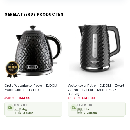
GERELATEERDE PRODUCTEN
Grote Waterkoker Retro – ELDOM –
Waterkoker Retro – ELDOM – Zwart
Zwart Glans – 1.7 Liter
Glans – 1.7 Liter – Model 2023 –
BPA vrij
€
48.99
€
41.95
€
56.99
€
48.99
LEVERTIJD
LEVERTIJD
🇳🇱
1 dag
🇳🇱
1 dag
🇧🇪
1–2 dagen
🇧🇪
1–2 dagen