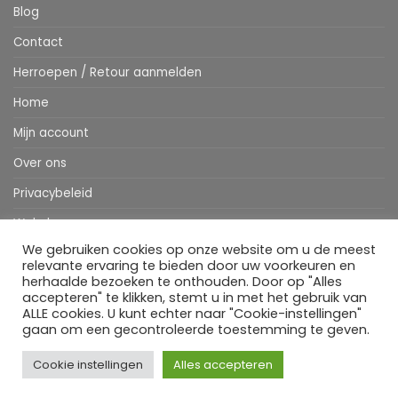
Blog
Contact
Herroepen / Retour aanmelden
Home
Mijn account
Over ons
Privacybeleid
Webshop
We gebruiken cookies op onze website om u de meest
Winkelwagen
relevante ervaring te bieden door uw voorkeuren en
herhaalde bezoeken te onthouden. Door op "Alles
accepteren" te klikken, stemt u in met het gebruik van
ALLE cookies. U kunt echter naar "Cookie-instellingen"
Stripe
MasterCard
IDeal
Bancontact
Klarna
Apple
Visa
gaan om een gecontroleerde toestemming te geven.
Pay
HOME
WEBSHOP
MIJN ACCOUNT
BESTELINFORMATIE
OVER ONS
BLOG
CONTACT
Cookie instellingen
Alles accepteren
Copyright 2026 ©
Flatsome Theme