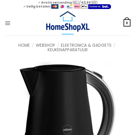
Skip
✓ Gratis verzending 🇳🇱 / €3,99 🇧🇪
✓ Veilig betalen:
to
content
0
HOME
/
WEBSHOP
/
ELEKTRONICA & GADGETS
/
KEUKENAPPARATUUR