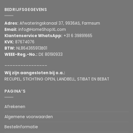
BEDRIJFSGEGEVENS
Adres:
Afwateringskanaal 37, 9936AS, Farmsum
Email:
info@HomeShopXL.com
Klantenservice WhatsApp:
+31 6 39891665
KVK:
87674076
BTW:
NL864365913B01
WEEE-Reg.-No.:
DE 80190933
________________
Wij zijn aangesloten bij o.a.:
RECUPEL, STICHTING OPEN, LANDBELL, STIBAT EN BEBAT
PAGINA’S
Afrekenen
Algemene voorwaarden
Bestelinformatie