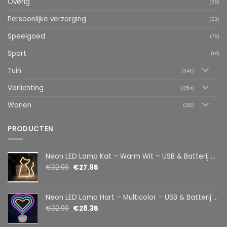
Overig
(58)
Persoonlijke verzorging
(63)
Speelgoed
(76)
Sport
(18)
Tuin
(342)
Verlichting
(354)
Wonen
(312)
PRODUCTEN
Neon LED Lamp Kat – Warm Wit – USB & Batterij – Decoratieve Tafellamp voor Kinderkamer – 28,5 x 24,5 cm
€
32.99
€
27.95
Neon LED Lamp Hart – Multicolor – USB & Batterij – Hartvormige Sfeerlamp – Kinderkamer & Slaapkamer – 25,2 x 23 cm
€
32.99
€
28.35