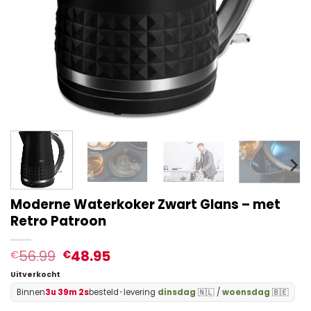
Moderne Waterkoker Zwart Glans – met
Retro Patroon
56.99
48.95
€
€
Uitverkocht
Binnen
3u 39m 2s
besteld
•
levering
dinsdag
🇳🇱 /
woensdag
🇧🇪