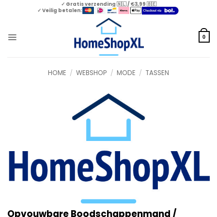
Skip
✓ Gratis verzending 🇳🇱 / €3,99 🇧🇪
✓ Veilig betalen:
to
content
0
HOME
/
WEBSHOP
/
MODE
/
TASSEN
Opvouwbare Boodschappenmand /