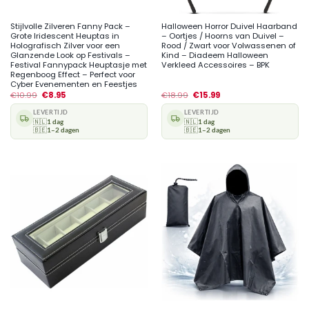
Stijlvolle Zilveren Fanny Pack –
Halloween Horror Duivel Haarband
Grote Iridescent Heuptas in
– Oortjes / Hoorns van Duivel –
Holografisch Zilver voor een
Rood / Zwart voor Volwassenen of
Glanzende Look op Festivals –
Kind – Diadeem Halloween
Festival Fannypack Heuptasje met
Verkleed Accessoires – BPK
Regenboog Effect – Perfect voor
Cyber Evenementen en Feestjes
€
10.99
€
8.95
€
18.99
€
15.99
LEVERTIJD
LEVERTIJD
🇳🇱
1 dag
🇳🇱
1 dag
🇧🇪
1–2 dagen
🇧🇪
1–2 dagen