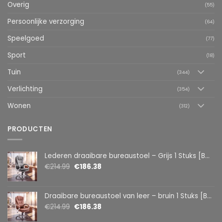
Overig
(55)
Persoonlijke verzorging
(64)
Speelgoed
(77)
Sport
(18)
Tuin
(344)
Verlichting
(354)
Wonen
(312)
PRODUCTEN
Lederen draaibare bureaustoel – Grijs 1 Stuks [BMD1107GY]
€
214.99
€
186.38
Draaibare bureaustoel van leer – bruin 1 Stuks [BMD1107BR]
€
214.99
€
186.38