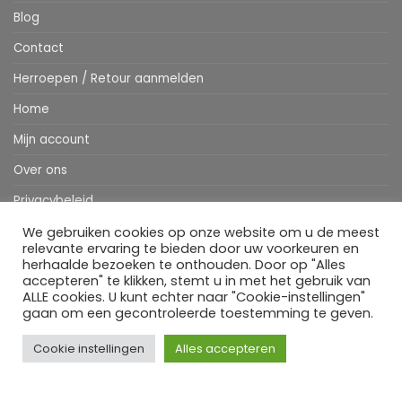
Blog
Contact
Herroepen / Retour aanmelden
Home
Mijn account
Over ons
Privacybeleid
Webshop
We gebruiken cookies op onze website om u de meest
relevante ervaring te bieden door uw voorkeuren en
Winkelwagen
herhaalde bezoeken te onthouden. Door op "Alles
accepteren" te klikken, stemt u in met het gebruik van
ALLE cookies. U kunt echter naar "Cookie-instellingen"
gaan om een gecontroleerde toestemming te geven.
Stripe
MasterCard
IDeal
Bancontact
Klarna
Apple
Visa
Pay
Cookie instellingen
Alles accepteren
HOME
WEBSHOP
MIJN ACCOUNT
BESTELINFORMATIE
OVER ONS
BLOG
CONTACT
Copyright 2026 ©
Flatsome Theme