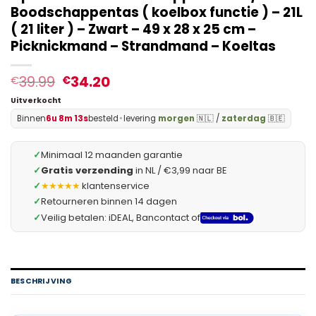
Boodschappentas ( koelbox functie ) – 21L
( 21 liter ) – Zwart – 49 x 28 x 25 cm –
Picknickmand – Strandmand – Koeltas
39.99
34.20
€
€
Uitverkocht
Binnen
6u 8m 12s
besteld
•
levering
morgen
🇳🇱 /
zaterdag
🇧🇪
✓
Minimaal 12 maanden garantie
✓
Gratis verzending
in NL / €3,99 naar BE
✓
★★★★★
klantenservice
✓
Retourneren binnen 14 dagen
✓
Veilig betalen: iDEAL, Bancontact of
BESCHRIJVING