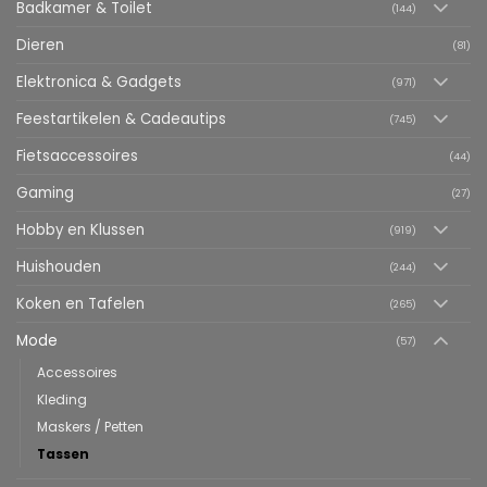
Badkamer & Toilet
(144)
Dieren
(81)
Elektronica & Gadgets
(971)
Feestartikelen & Cadeautips
(745)
Fietsaccessoires
(44)
Gaming
(27)
Hobby en Klussen
(919)
Huishouden
(244)
Koken en Tafelen
(265)
Mode
(57)
Accessoires
Kleding
Maskers / Petten
Tassen