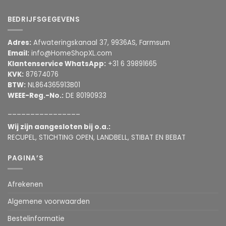
BEDRIJFSGEGEVENS
Adres:
Afwateringskanaal 37, 9936AS, Farmsum
Email:
info@HomeShopXL.com
Klantenservice WhatsApp:
+31 6 39891665
KVK:
87674076
BTW:
NL864365913B01
WEEE-Reg.-No.:
DE 80190933
________________
Wij zijn aangesloten bij o.a.:
RECUPEL, STICHTING OPEN, LANDBELL, STIBAT EN BEBAT
PAGINA’S
Afrekenen
Algemene voorwaarden
Bestelinformatie