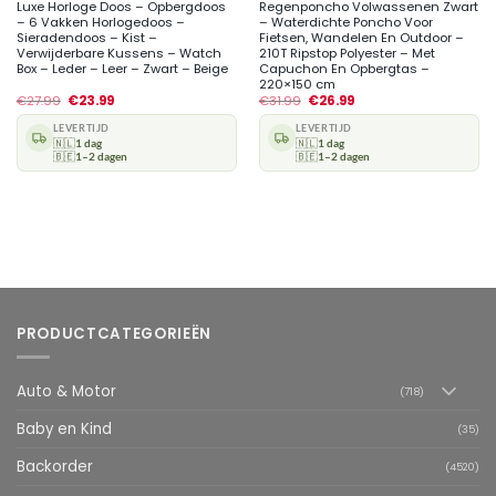
Luxe Horloge Doos – Opbergdoos
Regenponcho Volwassenen Zwart
– 6 Vakken Horlogedoos –
– Waterdichte Poncho Voor
Sieradendoos – Kist –
Fietsen, Wandelen En Outdoor –
Verwijderbare Kussens – Watch
210T Ripstop Polyester – Met
Box – Leder – Leer – Zwart – Beige
Capuchon En Opbergtas –
220×150 cm
€
27.99
€
23.99
€
31.99
€
26.99
LEVERTIJD
LEVERTIJD
🇳🇱
1 dag
🇳🇱
1 dag
🇧🇪
1–2 dagen
🇧🇪
1–2 dagen
PRODUCTCATEGORIEËN
Auto & Motor
(718)
Baby en Kind
(35)
Backorder
(4520)