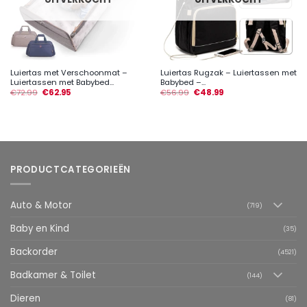
Luiertas met Verschoonmat –
Luiertas Rugzak – Luiertassen met
Luiertassen met Babybed...
Babybed –...
€
72.99
€
62.95
€
56.99
€
48.99
PRODUCTCATEGORIEËN
Auto & Motor
(719)
Baby en Kind
(35)
Backorder
(4521)
Badkamer & Toilet
(144)
Dieren
(81)