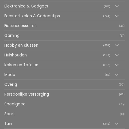
Elektronica & Gadgets
(971)
Feestartikelen & Cadeautips
(744)
Fietsaccessoires
(44)
Gaming
(27)
Hobby en Klussen
(919)
Huishouden
(244)
Koken en Tafelen
(265)
Mode
(57)
Overig
(59)
Persoonlijke verzorging
(63)
Speelgoed
(75)
Sport
(18)
Tuin
(342)