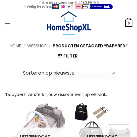
Skip
✓ Gratis verzending 🇳🇱 / €3,99 🇧🇪
✓ Veilig betalen:
to
content
0
HOME
/
WEBSHOP
/
PRODUCTEN GETAGGED “BABYBED”
FILTER
“babybed” versterkt jouw assortiment op elk vlak.
UITVERKOCHT
UITVERKOCHT