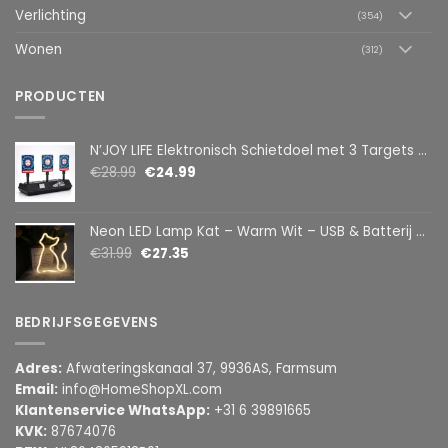
Verlichting
(354)
Wonen
(312)
PRODUCTEN
N’JOY LIFE Elektronisch Schietdoel met 3 Targets – Automatische Reset – Digitaal Scorebord – voor Foam Darts
€
28.99
€
24.99
Neon LED Lamp Kat – Warm Wit – USB & Batterij – Decoratieve Tafellamp voor Kinderkamer – 28,5 x 24,5 cm
€
31.99
€
27.35
BEDRIJFSGEGEVENS
Adres:
Afwateringskanaal 37, 9936AS, Farmsum
Email:
info@HomeShopXL.com
Klantenservice WhatsApp:
+31 6 39891665
KVK:
87674076