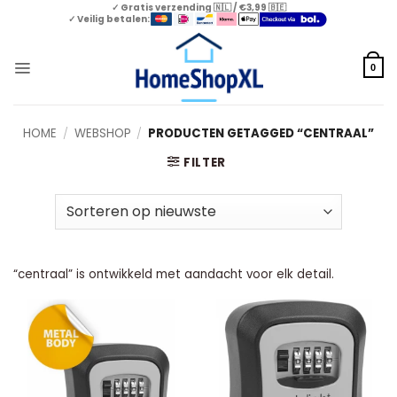
Skip
✓ Gratis verzending 🇳🇱 / €3,99 🇧🇪
✓ Veilig betalen:
to
content
0
HOME
/
WEBSHOP
/
PRODUCTEN GETAGGED “CENTRAAL”
FILTER
“centraal” is ontwikkeld met aandacht voor elk detail.