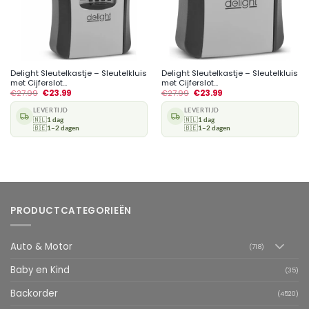
Delight Sleutelkastje – Sleutelkluis
Delight Sleutelkastje – Sleutelkluis
met Cijferslot...
met Cijferslot...
€
27.99
€
23.99
€
27.99
€
23.99
LEVERTIJD
LEVERTIJD
🇳🇱
1 dag
🇳🇱
1 dag
🇧🇪
1–2 dagen
🇧🇪
1–2 dagen
PRODUCTCATEGORIEËN
Auto & Motor
(718)
Baby en Kind
(35)
Backorder
(4520)