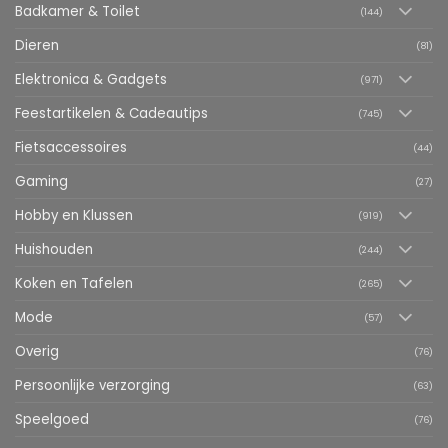
Badkamer & Toilet
(144)
Dieren
(81)
Elektronica & Gadgets
(971)
Feestartikelen & Cadeautips
(745)
Fietsaccessoires
(44)
Gaming
(27)
Hobby en Klussen
(919)
Huishouden
(244)
Koken en Tafelen
(265)
Mode
(57)
Overig
(76)
Persoonlijke verzorging
(63)
Speelgoed
(76)