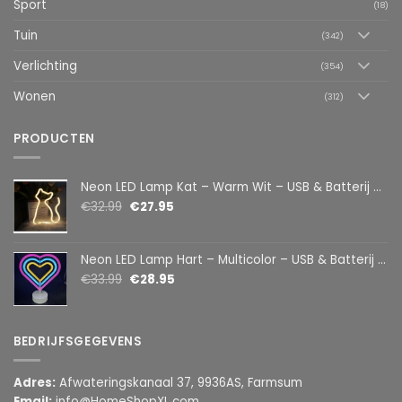
Sport
(18)
Tuin
(342)
Verlichting
(354)
Wonen
(312)
PRODUCTEN
Neon LED Lamp Kat – Warm Wit – USB & Batterij – Decoratieve Tafellamp voor Kinderkamer – 28,5 x 24,5 cm
€
32.99
€
27.95
Neon LED Lamp Hart – Multicolor – USB & Batterij – Hartvormige Sfeerlamp – Kinderkamer & Slaapkamer – 25,2 x 23 cm
€
33.99
€
28.95
BEDRIJFSGEGEVENS
Adres:
Afwateringskanaal 37, 9936AS, Farmsum
Email:
info@HomeShopXL.com