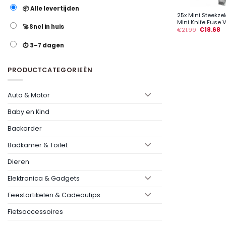
📦 Alle levertijden
25x Mini Steekze
Mini Knife Fuse Vo
🚀 Snel in huis
€
21.99
€
18.68
⏱️ 3–7 dagen
PRODUCTCATEGORIEËN
Auto & Motor
Baby en Kind
Backorder
Badkamer & Toilet
Dieren
Elektronica & Gadgets
Feestartikelen & Cadeautips
Fietsaccessoires