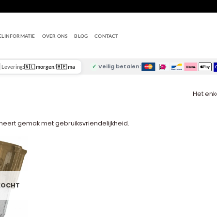
ELINFORMATIE
OVER ONS
BLOG
CONTACT
✓
Veilig betalen:
Levering:
🇳🇱 morgen
/
🇧🇪 ma
Het enk
eert gemak met gebruiksvriendelijkheid.
KOCHT