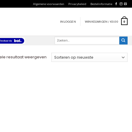
Algemene voorwaarden
Privacybeleid
Bestelinformatie
INLOGGEN
WINKELWAGEN /
€
0.00
0
Zoeken
naar:
ele resultaat weergeven