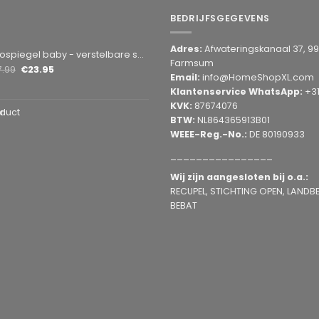
BEDRIJFSGEGEVENS
Adres:
Afwateringskanaal 37, 9
by - verstelbare spiegel hoofdsteun achterbank - veiligheidsspiegel - baby en kids - 19 x 30cm - 360 graden draaibaar - zwart
Farmsum
7.99
€
23.95
Email:
info@HomeShopXL.com
Klantenservice WhatsApp:
+3
KVK:
87674076
duct
BTW:
NL864365913B01
WEEE-Reg.-No.:
DE 80190933
________________
Wij zijn aangesloten bij o.a.:
RECUPEL, STICHTING OPEN, LANDBEL
BEBAT