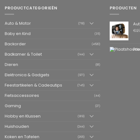
PRODUCTCATEGORIEËN
PRODUCTEN
Auto & Motor
Autospiegel ba
(718)
€
2
Baby en Kind
(35)
Backorder
(4520)
Pro
Badkamer & Toilet
(144)
Dieren
(81)
Elektronica & Gadgets
(971)
Feestartikelen & Cadeautips
(745)
Fietsaccessoires
(44)
Gaming
(27)
Hobby en Klussen
(919)
Huishouden
(244)
Koken en Tafelen
(265)