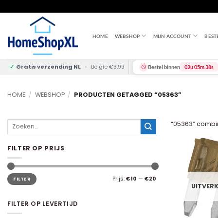
Skip
to
content
HOME
WEBSHOP
MIJN ACCOUNT
BEST
✓
Gratis verzending NL
•
België €3,99
Bestel binnen
02u 05m 37s
HOME
/
WEBSHOP
/
PRODUCTEN GETAGGED “05363”
Zoeken
“05363” combin
naar:
FILTER OP PRIJS
Min.
Max.
Prijs:
€10
—
€20
FILTER
prijs
prijs
UITVER
FILTER OP LEVERTIJD
+