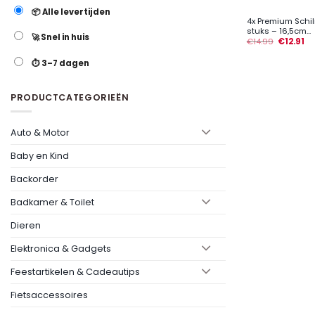
📦 Alle levertijden
4x Premium Schi
stuks – 16,5cm...
🚀 Snel in huis
€
14.99
€
12.91
⏱️ 3–7 dagen
PRODUCTCATEGORIEËN
Auto & Motor
Baby en Kind
Backorder
Badkamer & Toilet
Dieren
Elektronica & Gadgets
Feestartikelen & Cadeautips
Fietsaccessoires