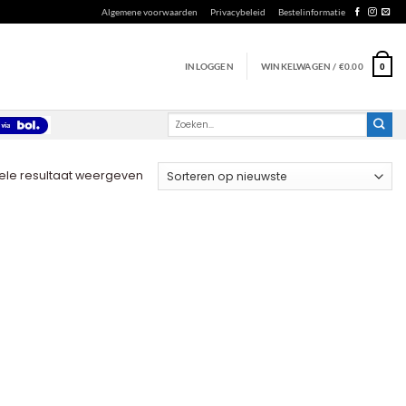
Algemene voorwaarden
Privacybeleid
Bestelinformatie
INLOGGEN
WINKELWAGEN /
€
0.00
0
Zoeken
naar:
ele resultaat weergeven