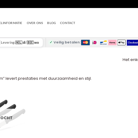
ELINFORMATIE
OVER ONS
BLOG
CONTACT
✓
Veilig betalen:
Levering:
🇳🇱 di
/
🇧🇪 wo
Het enk
m” levert prestaties met duurzaamheid en stijl.
KOCHT