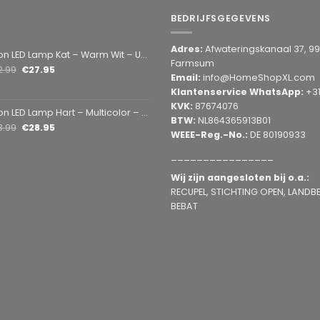
BEDRIJFSGEGEVENS
Adres:
Afwateringskanaal 37, 9
amp Kat – Warm Wit – USB & Batterij – Decoratieve Tafellamp voor Kinderkamer – 28,5 x 24,5 cm
Farmsum
2.99
€
27.95
Email:
info@HomeShopXL.com
Klantenservice WhatsApp:
+3
KVK:
87674076
mp Hart – Multicolor – USB & Batterij – Hartvormige Sfeerlamp – Kinderkamer & Slaapkamer – 25,2 x 23 cm
BTW:
NL864365913B01
3.99
€
28.95
WEEE-Reg.-No.:
DE 80190933
________________
Wij zijn aangesloten bij o.a.:
RECUPEL, STICHTING OPEN, LANDBEL
BEBAT