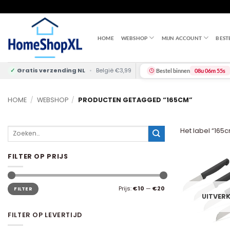
Skip
to
content
HOME
WEBSHOP
MIJN ACCOUNT
BEST
✓
Gratis verzending NL
•
België €3,99
Bestel binnen
08u 06m 54s
HOME
/
WEBSHOP
/
PRODUCTEN GETAGGED “165CM”
Zoeken
Het label “165c
naar:
FILTER OP PRIJS
Min.
Max.
Prijs:
€10
—
€20
FILTER
prijs
prijs
UITVER
FILTER OP LEVERTIJD
+