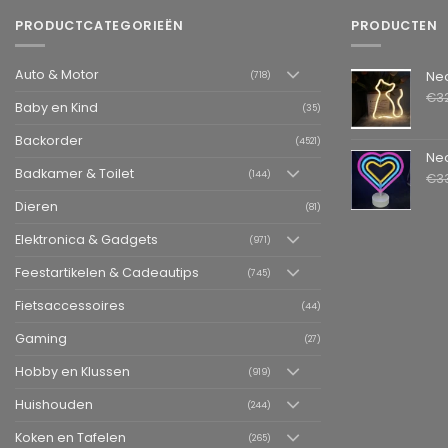
PRODUCTCATEGORIEËN
PRODUCTEN
Auto & Motor
Neon LED L
(718)
€
3
Baby en Kind
(35)
Backorder
(4521)
Neon LED La
Badkamer & Toilet
(144)
€
3
Dieren
(81)
Elektronica & Gadgets
(971)
Feestartikelen & Cadeautips
(745)
Fietsaccessoires
(44)
Gaming
(27)
Hobby en Klussen
(919)
Huishouden
(244)
Koken en Tafelen
(265)