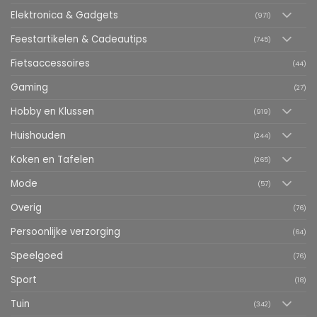
Elektronica & Gadgets
(971)
Feestartikelen & Cadeautips
(745)
Fietsaccessoires
(44)
Gaming
(27)
Hobby en Klussen
(919)
Huishouden
(244)
Koken en Tafelen
(265)
Mode
(57)
Overig
(76)
Persoonlijke verzorging
(64)
Speelgoed
(76)
Sport
(18)
Tuin
(342)