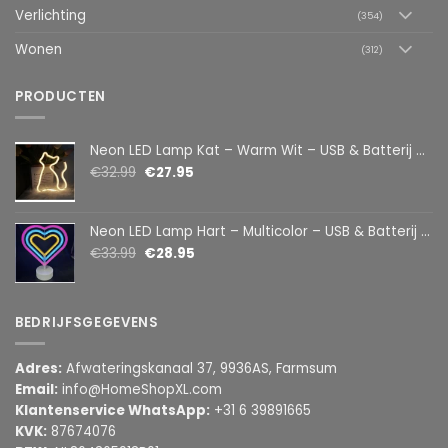
Verlichting
(354)
Wonen
(312)
PRODUCTEN
Neon LED Lamp Kat – Warm Wit – USB & Batterij – Decoratieve Tafellamp voor Kinderkamer – 28,5 x 24,5 cm
€
32.99
€
27.95
Neon LED Lamp Hart – Multicolor – USB & Batterij – Hartvormige Sfeerlamp – Kinderkamer & Slaapkamer – 25,2 x 23 cm
€
33.99
€
28.95
BEDRIJFSGEGEVENS
Adres:
Afwateringskanaal 37, 9936AS, Farmsum
Email:
info@HomeShopXL.com
Klantenservice WhatsApp:
+31 6 39891665
KVK:
87674076