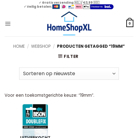
Skip
✓ Gratis verzending 🇳🇱 / €3,99 🇧🇪
✓ Veilig betalen:
to
content
0
HOME
/
WEBSHOP
/
PRODUCTEN GETAGGED “19MM”
FILTER
Voor een toekomstgerichte keuze: “19mm”.
UITVERKOCHT