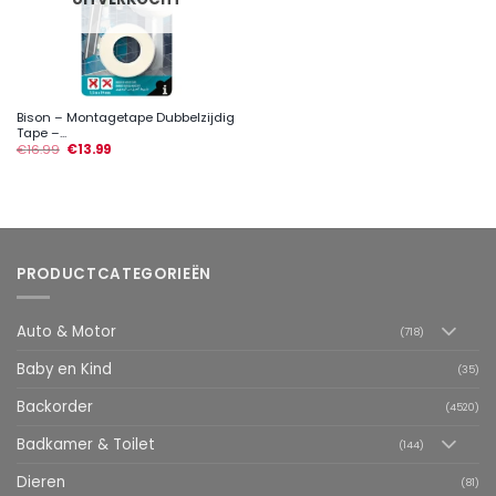
Bison – Montagetape Dubbelzijdig
Tape –...
€
16.99
€
13.99
PRODUCTCATEGORIEËN
Auto & Motor
(718)
Baby en Kind
(35)
Backorder
(4520)
Badkamer & Toilet
(144)
Dieren
(81)