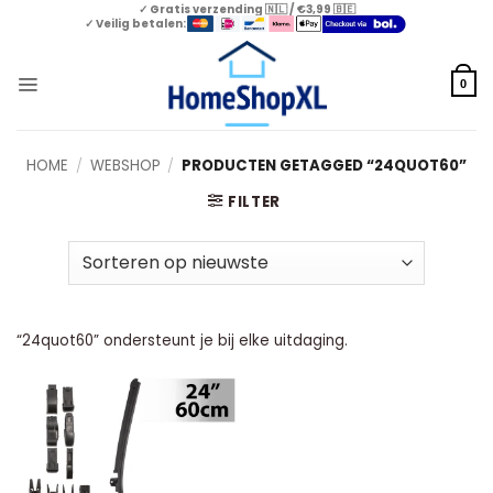
Skip
✓ Gratis verzending 🇳🇱 / €3,99 🇧🇪
✓ Veilig betalen:
to
content
0
HOME
/
WEBSHOP
/
PRODUCTEN GETAGGED “24QUOT60”
FILTER
“24quot60” ondersteunt je bij elke uitdaging.