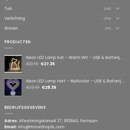
Tuin
(342)
Verlichting
(354)
Wonen
(312)
PRODUCTEN
Neon LED Lamp Kat – Warm Wit – USB & Batterij – Decoratieve Tafellamp voor Kinderkamer – 28,5 x 24,5 cm
€
31.99
€
27.35
Neon LED Lamp Hart – Multicolor – USB & Batterij – Hartvormige Sfeerlamp – Kinderkamer & Slaapkamer – 25,2 x 23 cm
€
32.99
€
28.35
BEDRIJFSGEGEVENS
Adres:
Afwateringskanaal 37, 9936AS, Farmsum
Email:
info@HomeShopXL.com