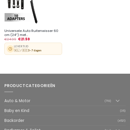
Universele Auto Ruitenwisser 60
cm (24″) met...
€
24.99
€
21.59
LEVERTIJD
🇳🇱 / 🇧🇪
3–7 dagen
PRODUCTCATEGORIEËN
Auto & Motor
(719)
Baby en Kind
(35)
Backorder
(4521)