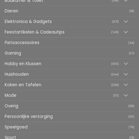
Badkamer & Toilet
(144)
Dieren
(81)
Elektronica & Gadgets
(971)
Feestartikelen & Cadeautips
(745)
Fietsaccessoires
(44)
Gaming
(27)
Hobby en Klussen
(919)
Huishouden
(244)
Koken en Tafelen
(265)
Mode
(57)
Overig
(58)
Persoonlijke verzorging
(63)
Speelgoed
(76)
Sport
(18)