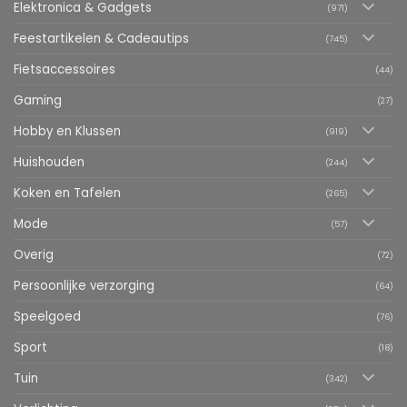
Elektronica & Gadgets
(971)
Feestartikelen & Cadeautips
(745)
Fietsaccessoires
(44)
Gaming
(27)
Hobby en Klussen
(919)
Huishouden
(244)
Koken en Tafelen
(265)
Mode
(57)
Overig
(72)
Persoonlijke verzorging
(64)
Speelgoed
(76)
Sport
(18)
Tuin
(342)