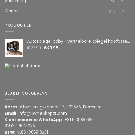
Verlichting
(354)
Wonen
(312)
PRODUCTEN
Autospiegel baby - verstelbare spiegel hoofdsteun achterbank - veiligheidsspiegel - baby en kids - 19 x 30cm - 360 graden draaibaar - zwart
€
27.99
€
23.95
Product
BEDRIJFSGEGEVENS
Adres:
Afwateringskanaal 37, 9936AS, Farmsum
Email:
info@HomeShopXL.com
Klantenservice WhatsApp:
+31 6 39891665
KVK:
87674076
BTW:
NL864365913B01