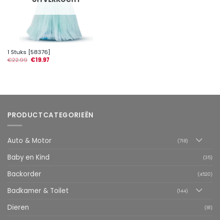
1 Stuks [58376]
€
22.99
€
19.97
PRODUCTCATEGORIEËN
Auto & Motor
(718)
Baby en Kind
(35)
Backorder
(4520)
Badkamer & Toilet
(144)
Dieren
(81)