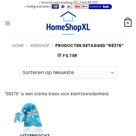
Skip
✓ Gratis verzending 🇳🇱 / €3,99 🇧🇪
✓ Veilig betalen:
to
content
0
HOME
/
WEBSHOP
/
PRODUCTEN GETAGGED “58376”
FILTER
“58376” is een sterke basis voor klanttevredenheid.
UITVERKOCHT