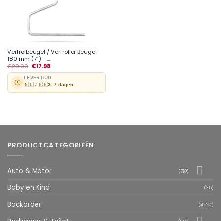
Verfrolbeugel / Verfroller Beugel
180 mm (7″) –...
€
20.99
€
17.98
LEVERTIJD
🇳🇱 / 🇧🇪
3–7 dagen
PRODUCTCATEGORIEËN
Auto & Motor
(718)
Baby en Kind
(35)
Backorder
(4520)