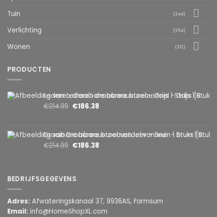
Tuin
(344)
Verlichting
(354)
Wonen
(312)
PRODUCTEN
Lederen draaibare bureaustoel – Grijs 1 Stuks [BMD1107GY]
€
214.99
€
186.38
Draaibare bureaustoel van leer – bruin 1 Stuks [BMD1107BR]
€
214.99
€
186.38
BEDRIJFSGEGEVENS
Adres:
Afwateringskanaal 37, 9936AS, Farmsum
Email:
info@HomeShopXL.com