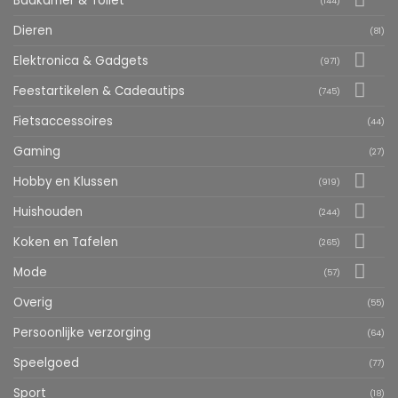
Badkamer & Toilet
(144)
Dieren
(81)
Elektronica & Gadgets
(971)
Feestartikelen & Cadeautips
(745)
Fietsaccessoires
(44)
Gaming
(27)
Hobby en Klussen
(919)
Huishouden
(244)
Koken en Tafelen
(265)
Mode
(57)
Overig
(55)
Persoonlijke verzorging
(64)
Speelgoed
(77)
Sport
(18)