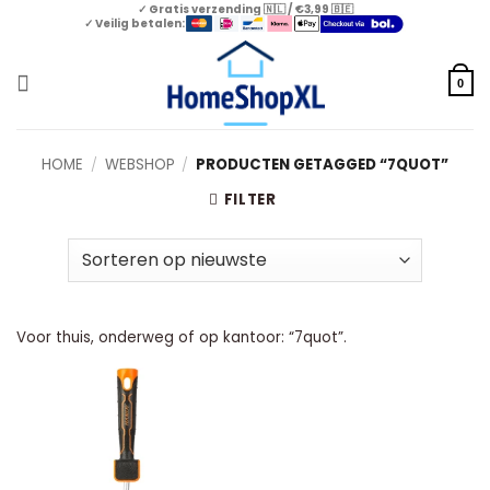
Skip
✓ Gratis verzending 🇳🇱 / €3,99 🇧🇪
✓ Veilig betalen:
to
content
0
HOME
/
WEBSHOP
/
PRODUCTEN GETAGGED “7QUOT”
FILTER
Voor thuis, onderweg of op kantoor: “7quot”.