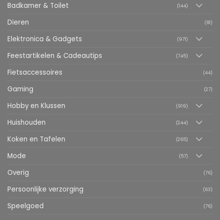
Badkamer & Toilet
(144)
Dieren
(81)
Elektronica & Gadgets
(971)
Feestartikelen & Cadeautips
(745)
Fietsaccessoires
(44)
Gaming
(27)
Hobby en Klussen
(919)
Huishouden
(244)
Koken en Tafelen
(265)
Mode
(57)
Overig
(76)
Persoonlijke verzorging
(63)
Speelgoed
(76)