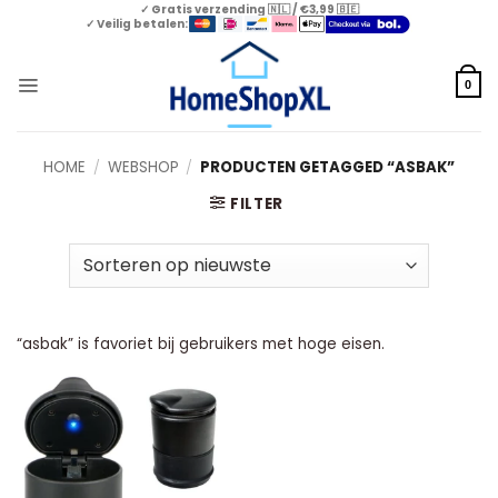
Skip
✓ Gratis verzending 🇳🇱 / €3,99 🇧🇪
✓ Veilig betalen:
to
content
0
HOME
/
WEBSHOP
/
PRODUCTEN GETAGGED “ASBAK”
FILTER
“asbak” is favoriet bij gebruikers met hoge eisen.