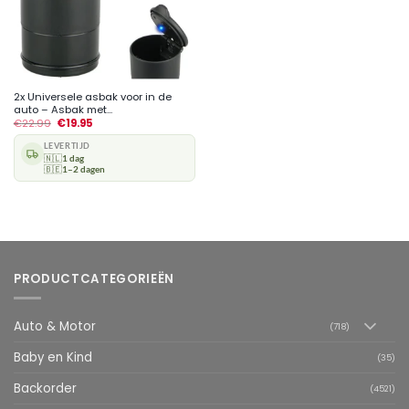
2x Universele asbak voor in de
auto – Asbak met...
€
22.99
€
19.95
LEVERTIJD
🇳🇱
1 dag
🇧🇪
1–2 dagen
PRODUCTCATEGORIEËN
Auto & Motor
(718)
Baby en Kind
(35)
Backorder
(4521)