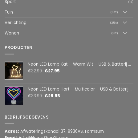
Sport
(18)
Tuin
(342)
Verlichting
(354)
Wonen
(312)
PRODUCTEN
Neon LED Lamp Kat – Warm Wit – USB & Batterij – Decoratieve Tafellamp voor Kinderkamer – 28,5 x 24,5 cm
€
32.99
€
27.95
Neon LED Lamp Hart – Multicolor – USB & Batterij – Hartvormige Sfeerlamp – Kinderkamer & Slaapkamer – 25,2 x 23 cm
€
33.99
€
28.95
BEDRIJFSGEGEVENS
Adres:
Afwateringskanaal 37, 9936AS, Farmsum
Email:
info@HomeShopXL.com