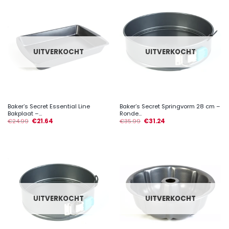
UITVERKOCHT
UITVERKOCHT
Baker’s Secret Essential Line
Baker’s Secret Springvorm 28 cm –
Bakplaat –...
Ronde...
€
24.99
€
21.64
€
35.99
€
31.24
UITVERKOCHT
UITVERKOCHT