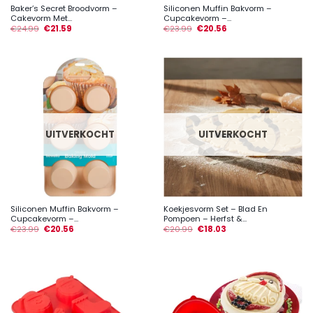
Baker’s Secret Broodvorm –
Siliconen Muffin Bakvorm –
Cakevorm Met...
Cupcakevorm –...
€
24.99
€
21.59
€
23.99
€
20.56
UITVERKOCHT
UITVERKOCHT
Siliconen Muffin Bakvorm –
Koekjesvorm Set – Blad En
Cupcakevorm –...
Pompoen – Herfst &...
€
23.99
€
20.56
€
20.99
€
18.03