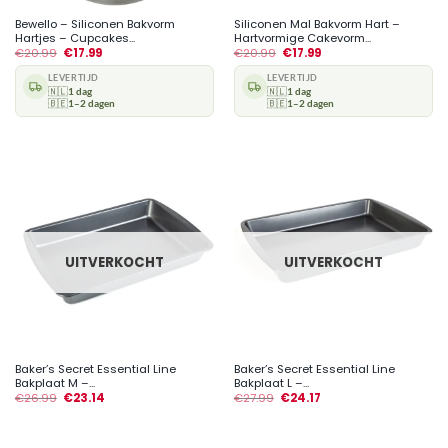
Bewello – Siliconen Bakvorm
Siliconen Mal Bakvorm Hart –
Hartjes – Cupcakes...
Hartvormige Cakevorm...
€
20.99
€
17.99
€
20.99
€
17.99
LEVERTIJD
LEVERTIJD
🇳🇱
1 dag
🇳🇱
1 dag
🇧🇪
1–2 dagen
🇧🇪
1–2 dagen
UITVERKOCHT
UITVERKOCHT
Baker’s Secret Essential Line
Baker’s Secret Essential Line
Bakplaat M –...
Bakplaat L –...
€
26.99
€
23.14
€
27.99
€
24.17