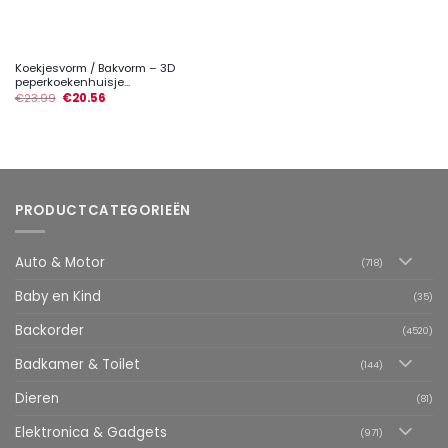
Koekjesvorm / Bakvorm – 3D
peperkoekenhuisje...
€
23.99
€
20.56
PRODUCTCATEGORIEËN
Auto & Motor
(718)
Baby en Kind
(35)
Backorder
(4520)
Badkamer & Toilet
(144)
Dieren
(81)
Elektronica & Gadgets
(971)