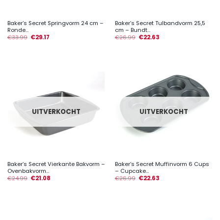
Baker’s Secret Springvorm 24 cm –
Baker’s Secret Tulbandvorm 25,5
Ronde...
cm – Bundt...
€
33.99
€
29.17
€
26.99
€
22.63
UITVERKOCHT
UITVERKOCHT
Baker’s Secret Vierkante Bakvorm –
Baker’s Secret Muffinvorm 6 Cups
Ovenbakvorm...
– Cupcake...
€
24.99
€
21.08
€
26.99
€
22.63