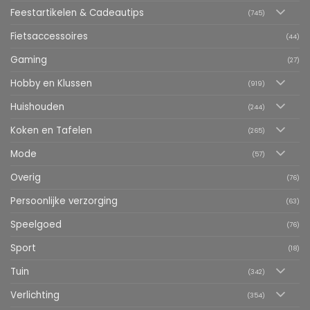
Feestartikelen & Cadeautips
(745)
Fietsaccessoires
(44)
Gaming
(27)
Hobby en Klussen
(919)
Huishouden
(244)
Koken en Tafelen
(265)
Mode
(57)
Overig
(76)
Persoonlijke verzorging
(63)
Speelgoed
(76)
Sport
(18)
Tuin
(342)
Verlichting
(354)