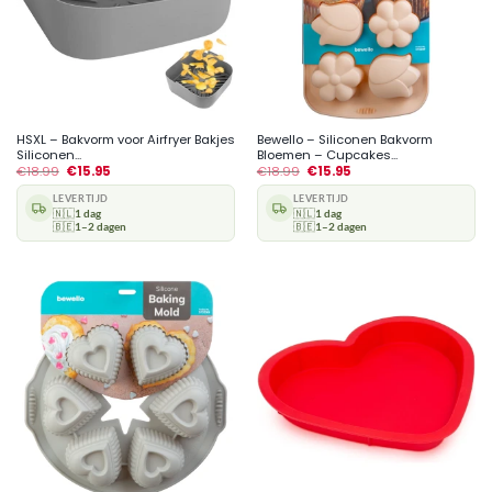
HSXL – Bakvorm voor Airfryer Bakjes
Bewello – Siliconen Bakvorm
Siliconen...
Bloemen – Cupcakes...
€
18.99
€
15.95
€
18.99
€
15.95
LEVERTIJD
LEVERTIJD
🇳🇱
1 dag
🇳🇱
1 dag
🇧🇪
1–2 dagen
🇧🇪
1–2 dagen