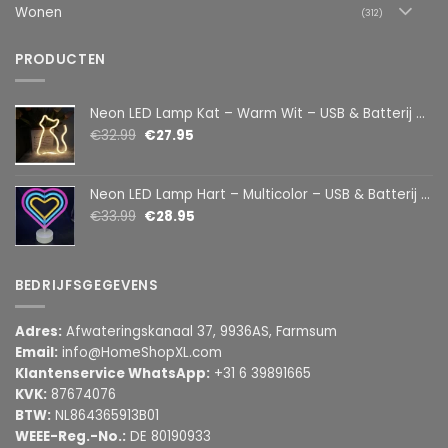
Wonen
(312)
PRODUCTEN
Neon LED Lamp Kat – Warm Wit – USB & Batterij – Decoratieve Tafellamp voor Kinderkamer – 28,5 x 24,5 cm
€
32.99
€
27.95
Neon LED Lamp Hart – Multicolor – USB & Batterij – Hartvormige Sfeerlamp – Kinderkamer & Slaapkamer – 25,2 x 23 cm
€
33.99
€
28.95
BEDRIJFSGEGEVENS
Adres:
Afwateringskanaal 37, 9936AS, Farmsum
Email:
info@HomeShopXL.com
Klantenservice WhatsApp:
+31 6 39891665
KVK:
87674076
BTW:
NL864365913B01
WEEE-Reg.-No.:
DE 80190933