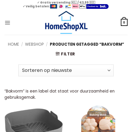
Skip
✓ Gratis verzending 🇳🇱 / €3,99 🇧🇪
✓ Veilig betalen:
to
content
0
HOME
/
WEBSHOP
/
PRODUCTEN GETAGGED “BAKVORM”
FILTER
“Bakvorm” is een label dat staat voor duurzaamheid en
gebruiksgemak.