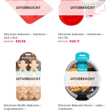
UITVERKOCHT
UITVERKOCHT
Siliconen bakvorm – Kerstmis –
Siliconen bakvorm – Kerstman –
25,5 x 16,5...
24 x 30...
€
24.99
€
21.59
€
27.99
€
24.17
UITVERKOCHT
UITVERKOCHT
Siliconen Muffin Bakvorm –
Siliconen Bakvorm Rond – cake –
Cupcakevorm –...
Cakevorm...