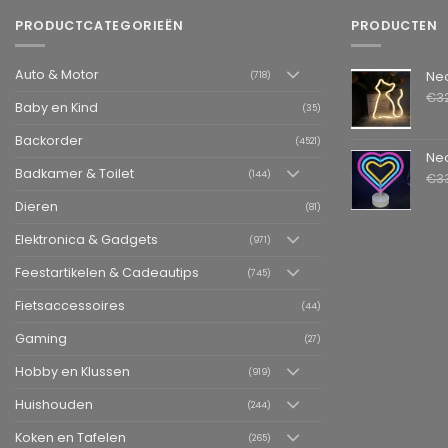
PRODUCTCATEGORIEËN
PRODUCTEN
Auto & Motor
Neon LED L
(718)
€
3
Baby en Kind
(35)
Backorder
(4521)
Neon LED La
Badkamer & Toilet
(144)
€
3
Dieren
(81)
Elektronica & Gadgets
(971)
Feestartikelen & Cadeautips
(745)
Fietsaccessoires
(44)
Gaming
(27)
Hobby en Klussen
(919)
Huishouden
(244)
Koken en Tafelen
(265)