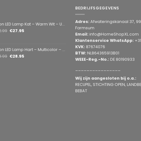
BEDRIJFSGEGEVENS
Adres:
Afwateringskanaal 37, 9
amp Kat – Warm Wit – USB & Batterij – Decoratieve Tafellamp voor Kinderkamer – 28,5 x 24,5 cm
Farmsum
2.99
€
27.95
Email:
info@HomeShopXL.com
Klantenservice WhatsApp:
+3
KVK:
87674076
mp Hart – Multicolor – USB & Batterij – Hartvormige Sfeerlamp – Kinderkamer & Slaapkamer – 25,2 x 23 cm
BTW:
NL864365913B01
3.99
€
28.95
WEEE-Reg.-No.:
DE 80190933
________________
Wij zijn aangesloten bij o.a.:
RECUPEL, STICHTING OPEN, LANDBEL
BEBAT