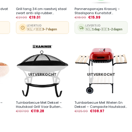
ndvat
Grill tang 34 cm roestvrij staal
Pannensponsjes Krasvrij –
zwart anti-slip rubber...
Staalspons Kunststof...
€
21.99
€
19.01
€
18.99
€
15.99
LEVERTIJD
LEVERTIJD
🇳🇱 / 🇧🇪
3–7 dagen
🇳🇱
1 dag
🇧🇪
1–2 dagen
•
UITVERKOCHT
UITVERKOCHT
+
+
 –
Tuinbarbecue Met Deksel –
Tuinbarbecue Met Wielen En
Houtskool Grill Voor Buiten...
Deksel – Compacte Houtskool...
€
137.99
€
119.28
€
125.99
€
108.97