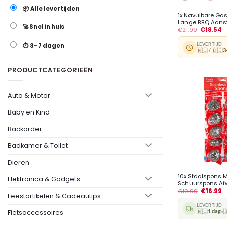
📦 Alle levertijden
1x Navulbare Ga
Lange BBQ Aanste
🚀 Snel in huis
€
21.99
€
18.54
LEVERTIJD
⏱️ 3–7 dagen
🇳🇱 / 🇧🇪
3
PRODUCTCATEGORIEËN
Auto & Motor
Baby en Kind
Backorder
Badkamer & Toilet
+
Dieren
10x Staalspons 
Elektronica & Gadgets
Schuurspons Afw
€
19.99
€
16.99
Feestartikelen & Cadeautips
LEVERTIJD
Fietsaccessoires
🇳🇱
1 dag

•