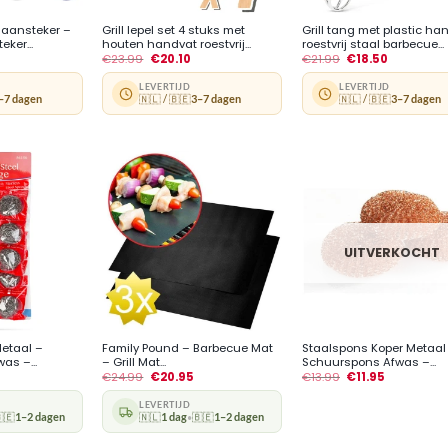
saansteker –
Grill lepel set 4 stuks met
Grill tang met plastic ha
ker...
houten handvat roestvrij...
roestvrij staal barbecue...
€
23.99
€
20.10
€
21.99
€
18.50
LEVERTIJD
LEVERTIJD
–7 dagen
🇳🇱 / 🇧🇪
3–7 dagen
🇳🇱 / 🇧🇪
3–7 dagen
UITVERKOCHT
+
+
Metaal –
Family Pound – Barbecue Mat
Staalspons Koper Metaal
as –...
– Grill Mat...
Schuurspons Afwas –...
€
24.99
€
20.95
€
13.99
€
11.95
LEVERTIJD
🇪
1–2 dagen
🇳🇱
1 dag
🇧🇪
1–2 dagen
•