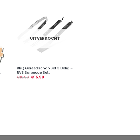
UITVERKOCHT
+
BBQ Gereedschap Set 3 Delig –
.
RVS Barbecue Set...
€
18.99
€
15.99