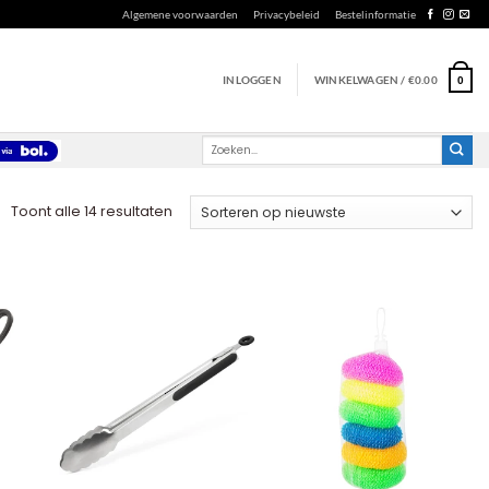
Algemene voorwaarden
Privacybeleid
Bestelinformatie
INLOGGEN
WINKELWAGEN /
€
0.00
0
Zoeken
naar:
Gesorteerd
Toont alle 14 resultaten
op
nieuwste
+
+