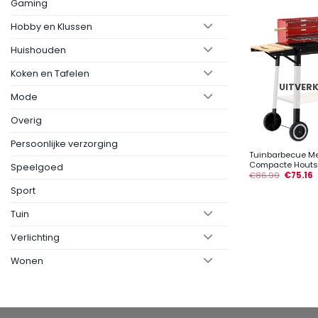
Gaming
Hobby en Klussen
Huishouden
Koken en Tafelen
UITVER
Mode
Overig
+
Persoonlijke verzorging
Tuinbarbecue Me
Compacte Houtskoo
Speelgoed
€
86.99
€
75.16
Sport
Tuin
Verlichting
Wonen