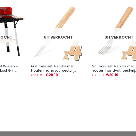
KOCHT
UITVERKOCHT
UITVERKOCHT
+
+
t Wielen –
Grill mes set 4 stuks met
Grill vork set 4 stuks met
l Grill...
houten handvat roestvrij...
houten handvat roestvrij..
€
23.99
€
20.10
€
23.99
€
20.10