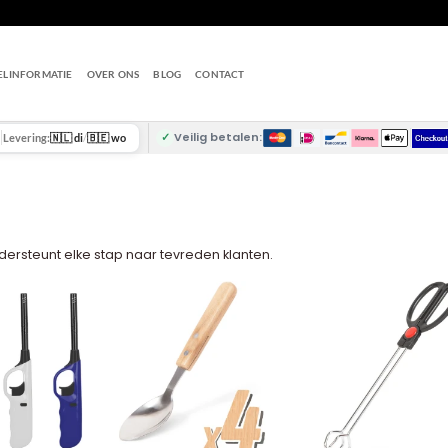
ELINFORMATIE
OVER ONS
BLOG
CONTACT
✓
Veilig betalen:
Levering:
🇳🇱 di
/
🇧🇪 wo
ersteunt elke stap naar tevreden klanten.
+
+