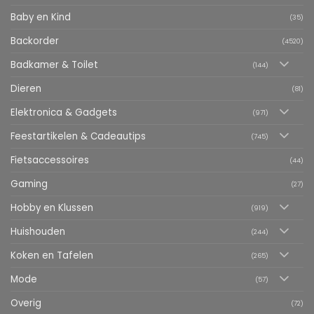
Baby en Kind
(35)
Backorder
(4520)
Badkamer & Toilet
(144)
Dieren
(81)
Elektronica & Gadgets
(971)
Feestartikelen & Cadeautips
(745)
Fietsaccessoires
(44)
Gaming
(27)
Hobby en Klussen
(919)
Huishouden
(244)
Koken en Tafelen
(265)
Mode
(57)
Overig
(72)