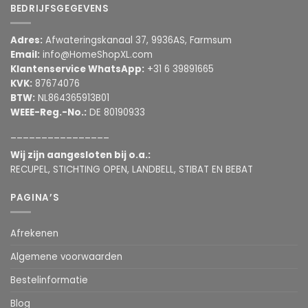
BEDRIJFSGEGEVENS
Adres:
Afwateringskanaal 37, 9936AS, Farmsum
Email:
info@HomeShopXL.com
Klantenservice WhatsApp:
+31 6 39891665
KVK:
87674076
BTW:
NL864365913B01
WEEE-Reg.-No.:
DE 80190933
________________
Wij zijn aangesloten bij o.a.:
RECUPEL, STICHTING OPEN, LANDBELL, STIBAT EN BEBAT
PAGINA’S
Afrekenen
Algemene voorwaarden
Bestelinformatie
Blog