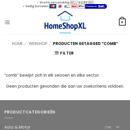
Skip
✓ Gratis verzending 🇳🇱 / €3,99 🇧🇪
✓ Veilig betalen:
to
content
0
HOME
/
WEBSHOP
/
PRODUCTEN GETAGGED “COMB”
FILTER
“comb” bewijst zich in elk seizoen en elke sector.
Geen producten gevonden die aan uw zoekcriteria voldoen.
PRODUCTCATEGORIEËN
Auto & Motor
(718)