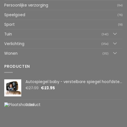
Persoonlijke verzorging
(64)
Speelgoed
(76)
Sport
(18)
Tuin
(342)
Verlichting
(354)
Wonen
(312)
PRODUCTEN
Autospiegel baby - verstelbare spiegel hoofdsteun achterbank - veiligheidsspiegel - baby en kids - 19 x 30cm - 360 graden draaibaar - zwart
€
27.99
€
23.95
Product