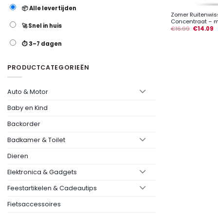
📦 Alle levertijden
Zomer Ruitenwiss
Concentraat – me
🚀 Snel in huis
€
16.99
€
14.09
⏱️ 3–7 dagen
PRODUCTCATEGORIEËN
Auto & Motor
Baby en Kind
Backorder
Badkamer & Toilet
Dieren
Elektronica & Gadgets
Feestartikelen & Cadeautips
Fietsaccessoires