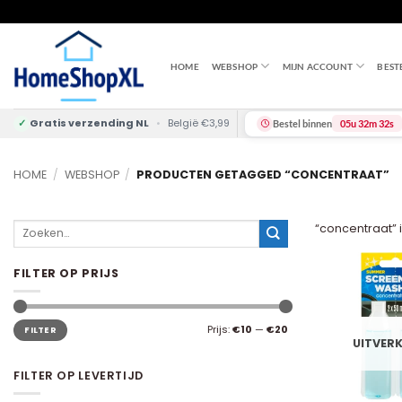
Skip
to
content
HOME
WEBSHOP
MIJN ACCOUNT
BEST
✓
Gratis verzending NL
•
België €3,99
Bestel binnen
05u 32m 31s
HOME
/
WEBSHOP
/
PRODUCTEN GETAGGED “CONCENTRAAT”
Zoeken
“concentraat” i
naar:
FILTER OP PRIJS
Min.
Max.
Prijs:
€10
—
€20
FILTER
prijs
prijs
UITVER
FILTER OP LEVERTIJD
+