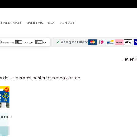
ELINFORMATIE
OVER ONS
BLOG
CONTACT
✓
Veilig betalen:
Levering:
🇳🇱 morgen
/
🇧🇪 za
Het enk
s de stille kracht achter tevreden klanten.
KOCHT