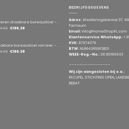
BEDRIJFSGEGEVENS
Adres:
Afwateringskanaal 37, 9
en draaibare bureaustoel – Grijs 1 Stuks [BMD1107GY]
Farmsum
14.99
€
186.38
Email:
info@HomeShopXL.com
Klantenservice WhatsApp:
+3
KVK:
87674076
bare bureaustoel van leer – bruin 1 Stuks [BMD1107BR]
BTW:
NL864365913B01
14.99
€
186.38
WEEE-Reg.-No.:
DE 80190933
________________
Wij zijn aangesloten bij o.a.:
RECUPEL, STICHTING OPEN, LANDBEL
BEBAT