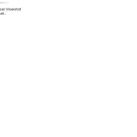
er Vloeistof
t...