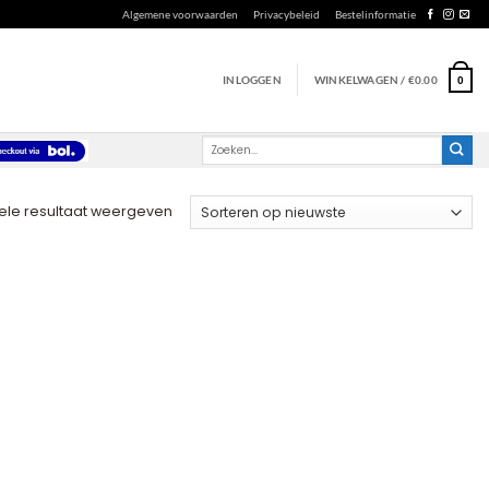
Algemene voorwaarden
Privacybeleid
Bestelinformatie
INLOGGEN
WINKELWAGEN /
€
0.00
0
Zoeken
naar:
ele resultaat weergeven