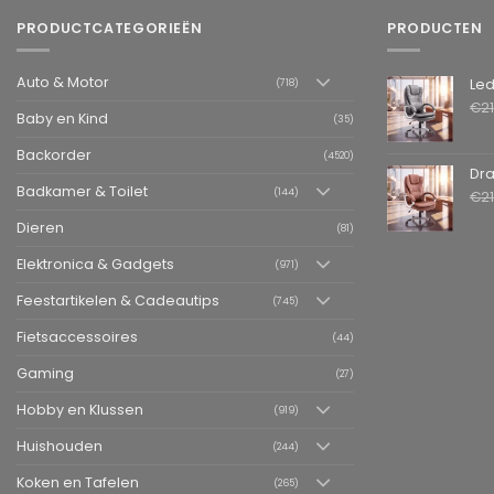
PRODUCTCATEGORIEËN
PRODUCTEN
Auto & Motor
Leder
(718)
€
2
Baby en Kind
(35)
Backorder
(4520)
Draai
Badkamer & Toilet
(144)
€
2
Dieren
(81)
Elektronica & Gadgets
(971)
Feestartikelen & Cadeautips
(745)
Fietsaccessoires
(44)
Gaming
(27)
Hobby en Klussen
(919)
Huishouden
(244)
Koken en Tafelen
(265)