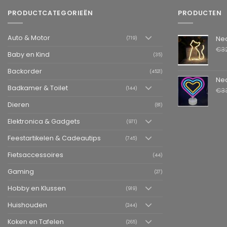
PRODUCTCATEGORIEËN
PRODUCTEN
Auto & Motor
Neon LED L
(719)
€
3
Baby en Kind
(35)
Backorder
(4521)
Neon LED La
Badkamer & Toilet
(144)
€
3
Dieren
(81)
Elektronica & Gadgets
(971)
Feestartikelen & Cadeautips
(745)
Fietsaccessoires
(44)
Gaming
(27)
Hobby en Klussen
(919)
Huishouden
(244)
Koken en Tafelen
(265)