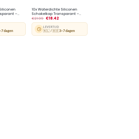
Siliconen
10x Waterdichte Siliconen
parant –...
Schakelkap Transparant –...
€
21.99
€
18.42
LEVERTIJD
–7 dagen
🇳🇱 / 🇧🇪
3–7 dagen