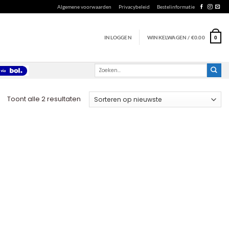
Algemene voorwaarden
Privacybeleid
Bestelinformatie
INLOGGEN
WINKELWAGEN /
€
0.00
0
Zoeken
naar:
Gesorteerd
Toont alle 2 resultaten
op
nieuwste