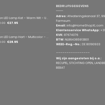
BEDRIJFSGEGEVENS
Adres:
Afwateringskanaal 37, 9
amp Kat – Warm Wit – USB & Batterij – Decoratieve Tafellamp voor Kinderkamer – 28,5 x 24,5 cm
Farmsum
2.99
€
27.95
Email:
info@HomeShopXL.com
Klantenservice WhatsApp:
+3
KVK:
87674076
mp Hart – Multicolor – USB & Batterij – Hartvormige Sfeerlamp – Kinderkamer & Slaapkamer – 25,2 x 23 cm
BTW:
NL864365913B01
3.99
€
28.95
WEEE-Reg.-No.:
DE 80190933
________________
Wij zijn aangesloten bij o.a.:
RECUPEL, STICHTING OPEN, LANDBEL
BEBAT