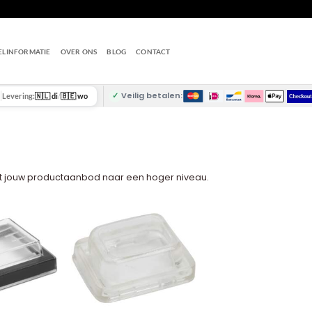
ELINFORMATIE
OVER ONS
BLOG
CONTACT
✓
Veilig betalen:
Levering:
🇳🇱 di
/
🇧🇪 wo
tilt jouw productaanbod naar een hoger niveau.
+