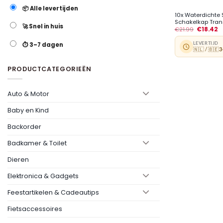
📦 Alle levertijden
10x Waterdichte 
Schakelkap Trans
🚀 Snel in huis
€
21.99
€
18.42
LEVERTIJD
⏱️ 3–7 dagen
🇳🇱 / 🇧🇪
3
PRODUCTCATEGORIEËN
Auto & Motor
Baby en Kind
Backorder
Badkamer & Toilet
Dieren
Elektronica & Gadgets
Feestartikelen & Cadeautips
Fietsaccessoires