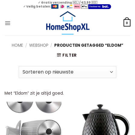
Skip
✓ Gratis verzending 🇳🇱 / €3,99 🇧🇪
✓ Veilig betalen:
to
content
0
HOME
/
WEBSHOP
/
PRODUCTEN GETAGGED “ELDOM”
FILTER
Met “Eldom” zit je altijd goed.