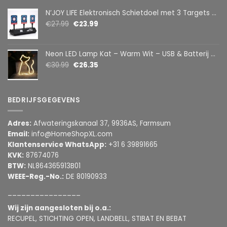
N’JOY LIFE Elektronisch Schietdoel met 3 Targets – Automatische Reset – Digitaal Scorebord – voor Foam Darts
€
27.99
€
23.99
Neon LED Lamp Kat – Warm Wit – USB & Batterij – Decoratieve Tafellamp voor Kinderkamer – 28,5 x 24,5 cm
€
30.99
€
26.35
BEDRIJFSGEGEVENS
Adres:
Afwateringskanaal 37, 9936AS, Farmsum
Email:
info@HomeShopXL.com
Klantenservice WhatsApp:
+31 6 39891665
KVK:
87674076
BTW:
NL864365913B01
WEEE-Reg.-No.:
DE 80190933
________________
Wij zijn aangesloten bij o.a.:
RECUPEL, STICHTING OPEN, LANDBELL, STIBAT EN BEBAT