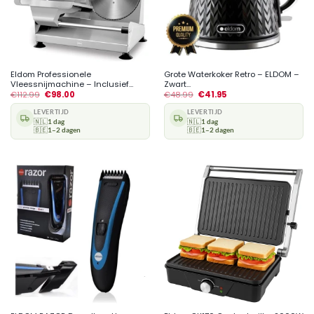
Eldom Professionele
Grote Waterkoker Retro – ELDOM –
Vleessnijmachine – Inclusief...
Zwart...
€
112.99
€
98.00
€
48.99
€
41.95
LEVERTIJD
LEVERTIJD
🇳🇱
1 dag
🇳🇱
1 dag
🇧🇪
1–2 dagen
🇧🇪
1–2 dagen