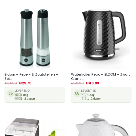
Eldom – Peper- & Zoutstellen –
Waterkoker Retro – ELDOM – Zwart
Set...
Glans...
€
34.99
€
29.75
€
56.99
€
48.99
LEVERTIJD
LEVERTIJD
🇳🇱
1 dag
🇳🇱
1 dag
🇧🇪
1–2 dagen
🇧🇪
1–2 dagen