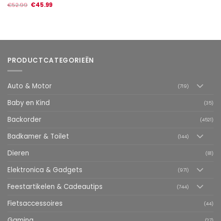
€
52.99
€
45.99
PRODUCTCATEGORIEËN
Auto & Motor
(719)
Baby en Kind
(35)
Backorder
(4521)
Badkamer & Toilet
(144)
Dieren
(81)
Elektronica & Gadgets
(971)
Feestartikelen & Cadeautips
(744)
Fietsaccessoires
(44)
Gaming
(27)