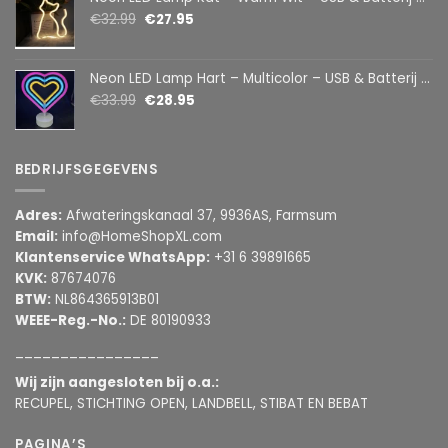
€
32.99
€
27.95
Neon LED Lamp Hart – Multicolor – USB & Batterij – Hartvormige Sfeerlamp – Kinderkamer & Slaapkamer – 25,2 x 23 cm
€
33.99
€
28.95
BEDRIJFSGEGEVENS
Adres:
Afwateringskanaal 37, 9936AS, Farmsum
Email:
info@HomeShopXL.com
Klantenservice WhatsApp:
+31 6 39891665
KVK:
87674076
BTW:
NL864365913B01
WEEE-Reg.-No.:
DE 80190933
________________
Wij zijn aangesloten bij o.a.:
RECUPEL, STICHTING OPEN, LANDBELL, STIBAT EN BEBAT
PAGINA’S