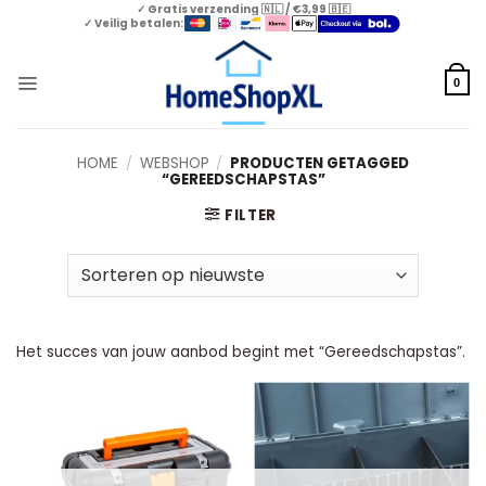
Skip
✓ Gratis verzending 🇳🇱 / €3,99 🇧🇪
✓ Veilig betalen:
to
content
0
HOME
/
WEBSHOP
/
PRODUCTEN GETAGGED
“GEREEDSCHAPSTAS”
FILTER
Het succes van jouw aanbod begint met “Gereedschapstas”.