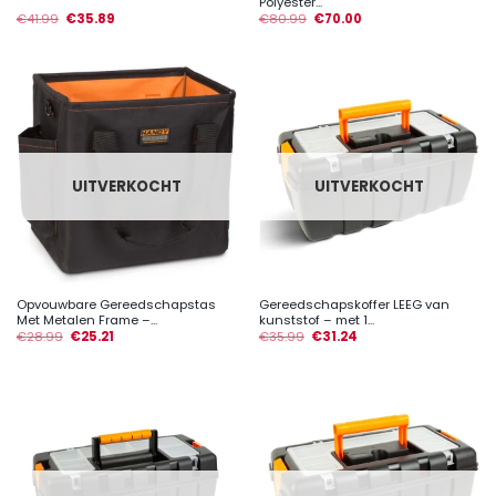
Polyester...
€
41.99
€
35.89
€
80.99
€
70.00
UITVERKOCHT
UITVERKOCHT
Opvouwbare Gereedschapstas
Gereedschapskoffer LEEG van
Met Metalen Frame –...
kunststof – met 1...
€
28.99
€
25.21
€
35.99
€
31.24