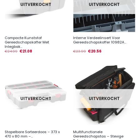
UITVERKOCHT
UITVERKOCHT
Compacte Kunststof
Interne Verdeelinsert Voor
Gereedschapskoffer Met
Gereedschapskoffer 10982A...
Inlegbak...
€
24.99
€
21.08
€
23.99
€
20.56
UITVERKOCHT
UITVERKOCHT
Stapelbare Sorteerdoos – 373 x
Multifunctionele
470 x 80 mm –...
Gereedschapstas – Stevige