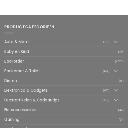
PRODUCTCATEGORIEËN
Auto & Motor
(718)
Baby en Kind
(35)
Backorder
(4520)
Badkamer & Toilet
(144)
Dieren
(81)
Elektronica & Gadgets
(971)
Feestartikelen & Cadeautips
(745)
Fietsaccessoires
(44)
Gaming
(27)