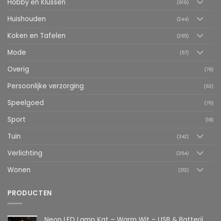
Hobby en Klussen
(919)
Huishouden
(244)
Koken en Tafelen
(265)
Mode
(57)
Overig
(76)
Persoonlijke verzorging
(63)
Speelgoed
(76)
Sport
(18)
Tuin
(342)
Verlichting
(354)
Wonen
(312)
PRODUCTEN
Neon LED Lamp Kat – Warm Wit – USB & Batterij – Decoratieve Tafellamp voor Kinderkamer – 28,5 x 24,5 cm