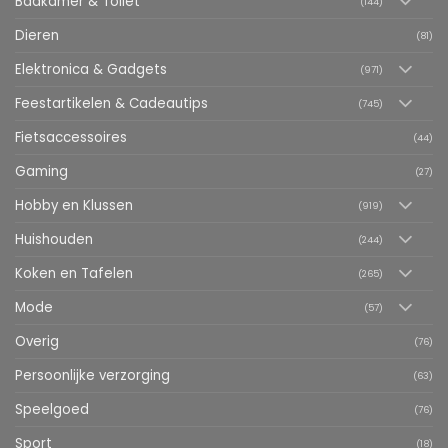
Badkamer & Toilet
(144)
Dieren
(81)
Elektronica & Gadgets
(971)
Feestartikelen & Cadeautips
(745)
Fietsaccessoires
(44)
Gaming
(27)
Hobby en Klussen
(919)
Huishouden
(244)
Koken en Tafelen
(265)
Mode
(57)
Overig
(76)
Persoonlijke verzorging
(63)
Speelgoed
(76)
Sport
(18)