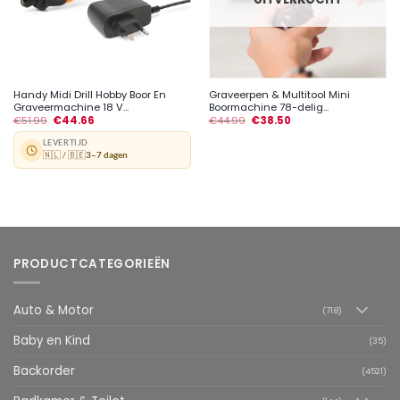
Handy Midi Drill Hobby Boor En
Graveerpen & Multitool Mini
Graveermachine 18 V...
Boormachine 78-delig...
€
51.99
€
44.66
€
44.99
€
38.50
LEVERTIJD
🇳🇱 / 🇧🇪
3–7 dagen
PRODUCTCATEGORIEËN
Auto & Motor
(718)
Baby en Kind
(35)
Backorder
(4521)