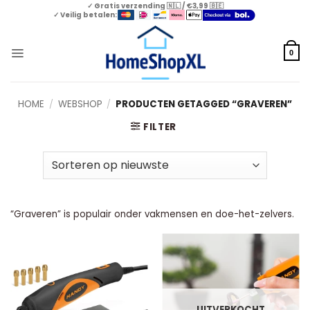
Skip
✓ Gratis verzending 🇳🇱 / €3,99 🇧🇪
✓ Veilig betalen:
to
content
0
HOME
/
WEBSHOP
/
PRODUCTEN GETAGGED “GRAVEREN”
FILTER
“Graveren” is populair onder vakmensen en doe-het-zelvers.
UITVERKOCHT