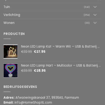
Tuin
(342)
Verlichting
(354)
Wonen
(312)
PRODUCTEN
Neon LED Lamp Kat – Warm Wit – USB & Batterij – Decoratieve Tafellamp voor Kinderkamer – 28,5 x 24,5 cm
€
32.99
€
27.95
Neon LED Lamp Hart – Multicolor – USB & Batterij – Hartvormige Sfeerlamp – Kinderkamer & Slaapkamer – 25,2 x 23 cm
€
33.99
€
28.95
BEDRIJFSGEGEVENS
Adres:
Afwateringskanaal 37, 9936AS, Farmsum
Email:
info@HomeShopXL.com