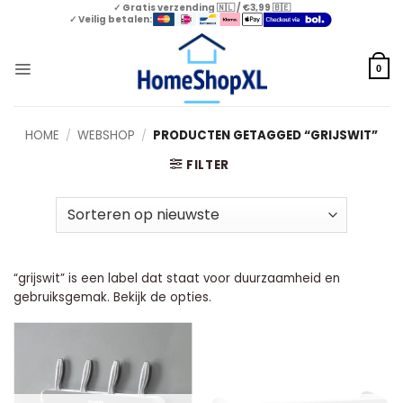
Skip
✓ Gratis verzending 🇳🇱 / €3,99 🇧🇪
✓ Veilig betalen:
to
content
0
HOME
/
WEBSHOP
/
PRODUCTEN GETAGGED “GRIJSWIT”
FILTER
“grijswit” is een label dat staat voor duurzaamheid en
gebruiksgemak. Bekijk de opties.