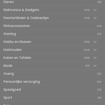
Dieren
(81)
Elektronica & Gadgets
(971)
Feestartikelen & Cadeautips
(745)
Fietsaccessoires
(44)
Gaming
(27)
Hobby en Klussen
(919)
Huishouden
(244)
Koken en Tafelen
(265)
Mode
(57)
Overig
(73)
Persoonlijke verzorging
(64)
Speelgoed
(76)
Sport
(18)