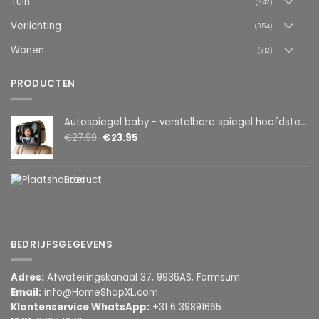
Tuin
(342)
Verlichting
(354)
Wonen
(312)
PRODUCTEN
Autospiegel baby - verstelbare spiegel hoofdsteun achterbank - veiligheidsspiegel - baby en kids - 19 x 30cm - 360 graden draaibaar - zwart
€
27.99
€
23.95
Product
BEDRIJFSGEGEVENS
Adres:
Afwateringskanaal 37, 9936AS, Farmsum
Email:
info@HomeShopXL.com
Klantenservice WhatsApp:
+31 6 39891665