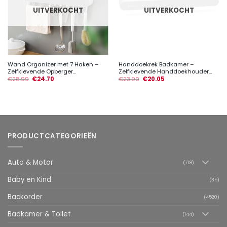
UITVERKOCHT
UITVERKOCHT
Wand Organizer met 7 Haken –
Handdoekrek Badkamer –
Zelfklevende Opberger...
Zelfklevende Handdoekhouder...
€
28.99
€
24.70
€
23.99
€
20.05
PRODUCTCATEGORIEËN
Auto & Motor
(718)
Baby en Kind
(35)
Backorder
(4520)
Badkamer & Toilet
(144)