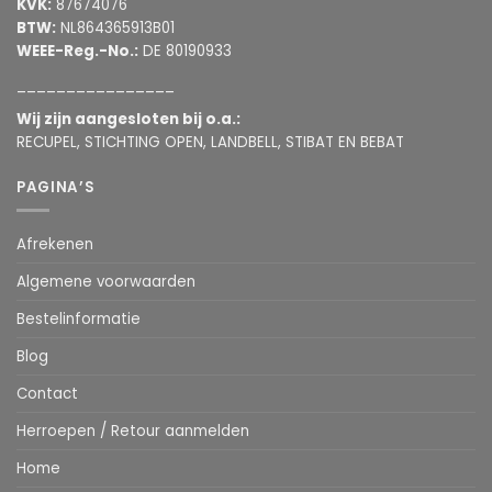
KVK:
87674076
BTW:
NL864365913B01
WEEE-Reg.-No.:
DE 80190933
________________
Wij zijn aangesloten bij o.a.:
RECUPEL, STICHTING OPEN, LANDBELL, STIBAT EN BEBAT
PAGINA’S
Afrekenen
Algemene voorwaarden
Bestelinformatie
Blog
Contact
Herroepen / Retour aanmelden
Home