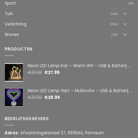
Sport
(18)
Tuin
(342)
Verlichting
(354)
Wonen
(312)
PRODUCTEN
Neon LED Lamp Kat – Warm Wit – USB & Batterij – Decoratieve Tafellamp voor Kinderkamer – 28,5 x 24,5 cm
€
32.99
€
27.95
Neon LED Lamp Hart – Multicolor – USB & Batterij – Hartvormige Sfeerlamp – Kinderkamer & Slaapkamer – 25,2 x 23 cm
€
33.99
€
28.95
BEDRIJFSGEGEVENS
Adres:
Afwateringskanaal 37, 9936AS, Farmsum