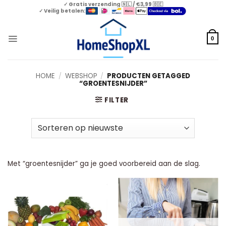
Skip
✓ Gratis verzending 🇳🇱 / €3,99 🇧🇪
✓ Veilig betalen:
to
content
0
HOME
/
WEBSHOP
/
PRODUCTEN GETAGGED
“GROENTESNIJDER”
FILTER
Met “groentesnijder” ga je goed voorbereid aan de slag.