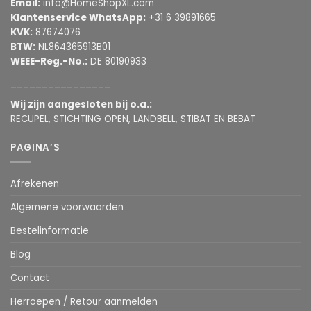
Email:
info@HomeShopXL.com
Klantenservice WhatsApp:
+31 6 39891665
KVK:
87674076
BTW:
NL864365913B01
WEEE-Reg.-No.:
DE 80190933
________________
Wij zijn aangesloten bij o.a.:
RECUPEL, STICHTING OPEN, LANDBELL, STIBAT EN BEBAT
PAGINA’S
Afrekenen
Algemene voorwaarden
Bestelinformatie
Blog
Contact
Herroepen / Retour aanmelden