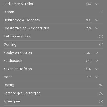
Badkamer & Toilet
(144)
Dieren
(81)
Elektronica & Gadgets
(971)
Feestartikelen & Cadeautips
(745)
Fietsaccessoires
(44)
Gaming
(27)
Hobby en Klussen
(919)
Huishouden
(244)
Koken en Tafelen
(265)
Mode
(57)
Overig
(76)
Persoonlijke verzorging
(64)
Speelgoed
(76)