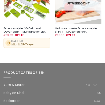
UITVERKOCHT
Groentesnijder 10-Delig met
Multifunctionele Groentesnijder
Opvangbak – Multifunctionele...
6-in-1 – Keukensnijder...
€
33.99
€
29.17
€
25.99
€
21.92
LEVERTIJD
🇳🇱 / 🇧🇪
3–7 dagen
PRODUCTCATEGORIEËN
Auto & Motor
(718)
Baby en Kind
(35)
Backorder
(4520)