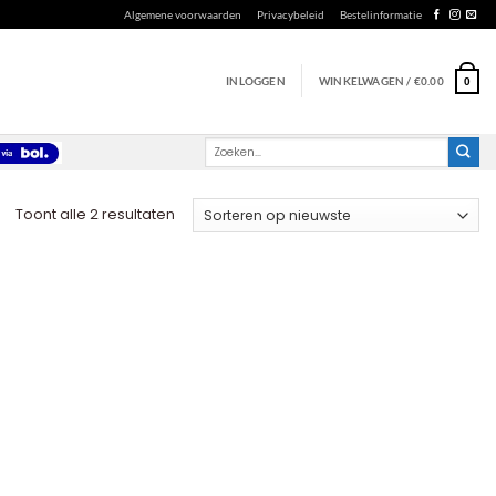
Algemene voorwaarden
Privacybeleid
Bestelinformatie
INLOGGEN
WINKELWAGEN /
€
0.00
0
Zoeken
naar:
Gesorteerd
Toont alle 2 resultaten
op
nieuwste