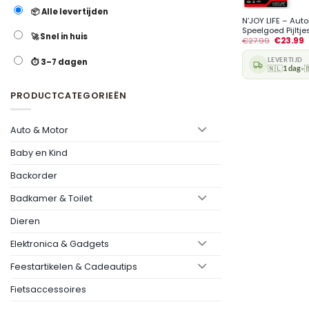
📦 Alle levertijden
N’JOY LIFE – Aut
Speelgoed Pijltjes.
🚀 Snel in huis
€
27.99
€
23.99
LEVERTIJD
⏱️ 3–7 dagen
🇳🇱
1 dag

•
PRODUCTCATEGORIEËN
Auto & Motor
Baby en Kind
Backorder
Badkamer & Toilet
Dieren
Elektronica & Gadgets
Feestartikelen & Cadeautips
Fietsaccessoires