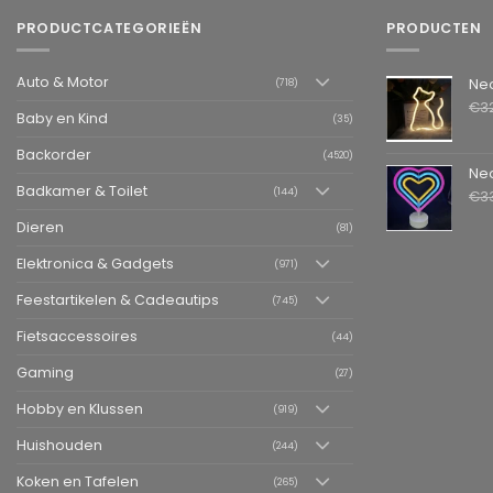
PRODUCTCATEGORIEËN
PRODUCTEN
Auto & Motor
Neon LED L
(718)
€
3
Baby en Kind
(35)
Backorder
(4520)
Neon LED La
Badkamer & Toilet
(144)
€
3
Dieren
(81)
Elektronica & Gadgets
(971)
Feestartikelen & Cadeautips
(745)
Fietsaccessoires
(44)
Gaming
(27)
Hobby en Klussen
(919)
Huishouden
(244)
Koken en Tafelen
(265)