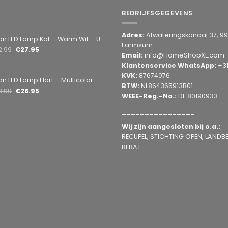
BEDRIJFSGEGEVENS
Adres:
Afwateringskanaal 37, 9
amp Kat – Warm Wit – USB & Batterij – Decoratieve Tafellamp voor Kinderkamer – 28,5 x 24,5 cm
Farmsum
2.99
€
27.95
Email:
info@HomeShopXL.com
Klantenservice WhatsApp:
+3
KVK:
87674076
mp Hart – Multicolor – USB & Batterij – Hartvormige Sfeerlamp – Kinderkamer & Slaapkamer – 25,2 x 23 cm
BTW:
NL864365913B01
3.99
€
28.95
WEEE-Reg.-No.:
DE 80190933
________________
Wij zijn aangesloten bij o.a.:
RECUPEL, STICHTING OPEN, LANDBEL
BEBAT