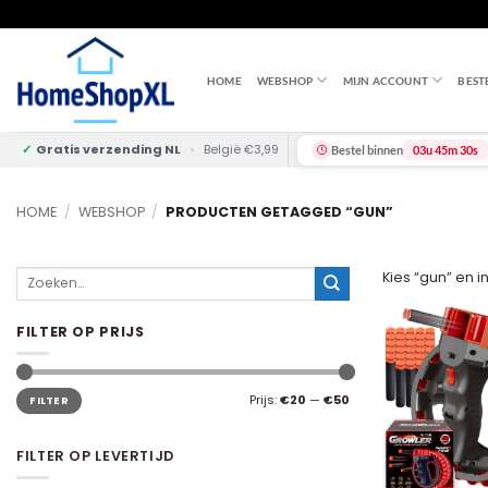
Skip
to
content
HOME
WEBSHOP
MIJN ACCOUNT
BEST
✓
Gratis verzending NL
•
België €3,99
Bestel binnen
03u 45m 29s
HOME
/
WEBSHOP
/
PRODUCTEN GETAGGED “GUN”
Zoeken
Kies “gun” en i
naar:
FILTER OP PRIJS
Min.
Max.
Prijs:
€20
—
€50
FILTER
prijs
prijs
FILTER OP LEVERTIJD
+