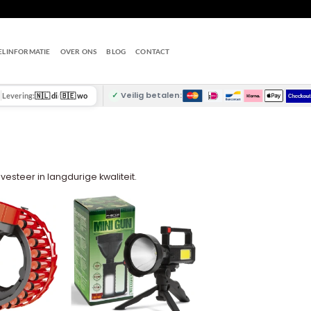
ELINFORMATIE
OVER ONS
BLOG
CONTACT
✓
Veilig betalen:
Levering:
🇳🇱 di
/
🇧🇪 wo
nvesteer in langdurige kwaliteit.
+