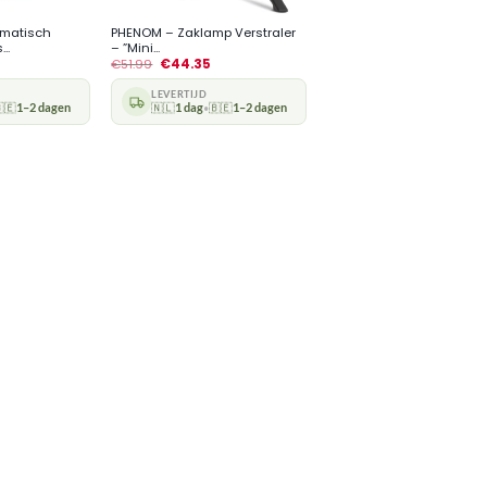
omatisch
PHENOM – Zaklamp Verstraler
..
– ”Mini...
€
51.99
€
44.35
LEVERTIJD
🇪
1–2 dagen
🇳🇱
1 dag
🇧🇪
1–2 dagen
•