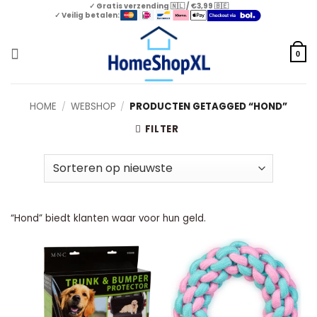
Skip
✓ Gratis verzending 🇳🇱 / €3,99 🇧🇪
✓ Veilig betalen:
to
content
0
HOME
/
WEBSHOP
/
PRODUCTEN GETAGGED “HOND”
FILTER
“Hond” biedt klanten waar voor hun geld.