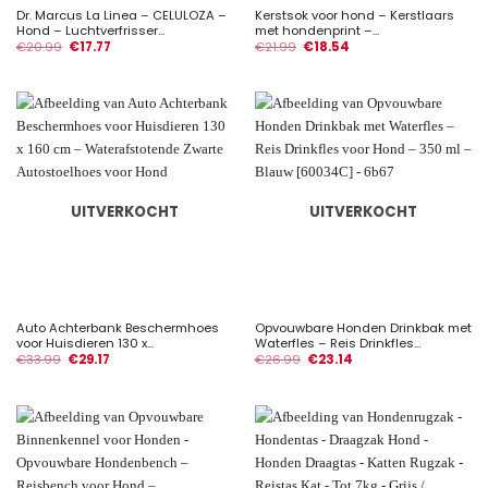
Dr. Marcus La Linea – CELULOZA –
Kerstsok voor hond – Kerstlaars
Hond – Luchtverfrisser...
met hondenprint –...
€
20.99
€
17.77
€
21.99
€
18.54
UITVERKOCHT
UITVERKOCHT
Auto Achterbank Beschermhoes
Opvouwbare Honden Drinkbak met
voor Huisdieren 130 x...
Waterfles – Reis Drinkfles...
€
33.99
€
29.17
€
26.99
€
23.14