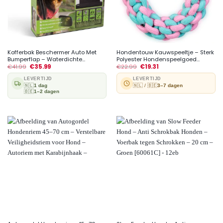
Kofferbak Beschermer Auto Met
Hondentouw Kauwspeeltje – Sterk
Bumperflap – Waterdichte...
Polyester Hondenspeelgoed...
€
41.99
€
35.99
€
22.99
€
19.31
LEVERTIJD
LEVERTIJD
🇳🇱
1 dag
🇳🇱 / 🇧🇪
3–7 dagen
🇧🇪
1–2 dagen