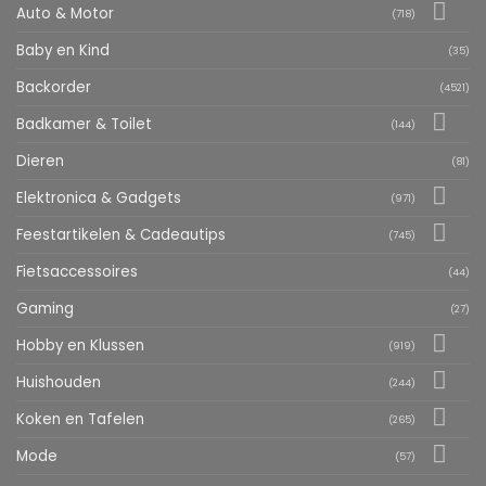
Auto & Motor
(718)
Baby en Kind
(35)
Backorder
(4521)
Badkamer & Toilet
(144)
Dieren
(81)
Elektronica & Gadgets
(971)
Feestartikelen & Cadeautips
(745)
Fietsaccessoires
(44)
Gaming
(27)
Hobby en Klussen
(919)
Huishouden
(244)
Koken en Tafelen
(265)
Mode
(57)