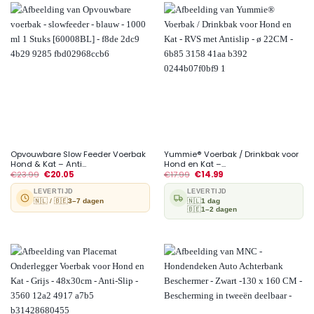
Opvouwbare Slow Feeder Voerbak
Yummie® Voerbak / Drinkbak voor
Hond & Kat – Anti...
Hond en Kat –...
€
23.99
€
20.05
€
17.99
€
14.99
LEVERTIJD
LEVERTIJD
🇳🇱 / 🇧🇪
3–7 dagen
🇳🇱
1 dag
🇧🇪
1–2 dagen