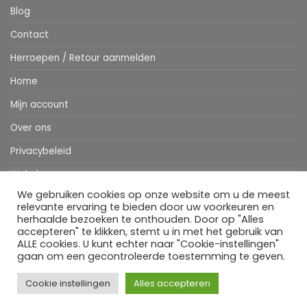
Blog
Contact
Herroepen / Retour aanmelden
Home
Mijn account
Over ons
Privacybeleid
Webshop
We gebruiken cookies op onze website om u de meest
Winkelwagen
relevante ervaring te bieden door uw voorkeuren en
herhaalde bezoeken te onthouden. Door op "Alles
accepteren" te klikken, stemt u in met het gebruik van
ALLE cookies. U kunt echter naar "Cookie-instellingen"
Stripe
MasterCard
IDeal
Bancontact
Klarna
Apple
Visa
gaan om een gecontroleerde toestemming te geven.
Pay
HOME
WEBSHOP
MIJN ACCOUNT
BESTELINFORMATIE
OVER ONS
BLOG
CONTACT
Cookie instellingen
Alles accepteren
Copyright 2026 ©
Flatsome Theme