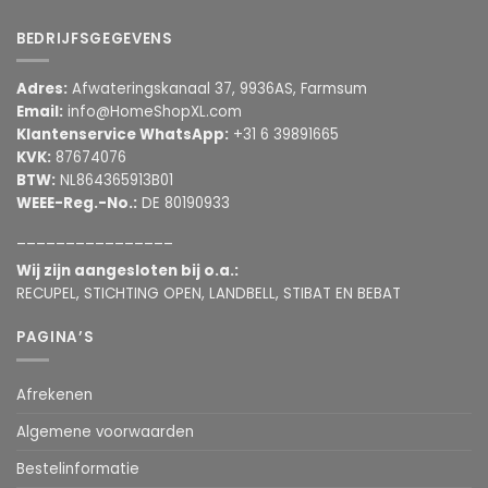
BEDRIJFSGEGEVENS
Adres:
Afwateringskanaal 37, 9936AS, Farmsum
Email:
info@HomeShopXL.com
Klantenservice WhatsApp:
+31 6 39891665
KVK:
87674076
BTW:
NL864365913B01
WEEE-Reg.-No.:
DE 80190933
________________
Wij zijn aangesloten bij o.a.:
RECUPEL, STICHTING OPEN, LANDBELL, STIBAT EN BEBAT
PAGINA’S
Afrekenen
Algemene voorwaarden
Bestelinformatie