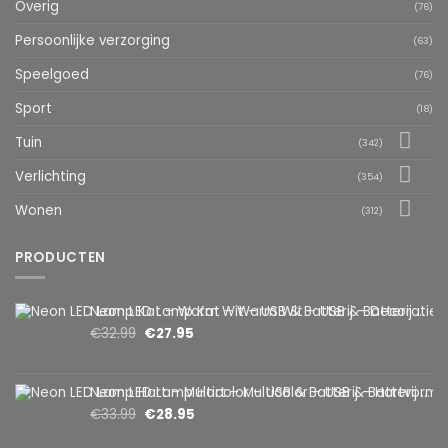
Overig
(76)
Persoonlijke verzorging
(63)
Speelgoed
(76)
Sport
(18)
Tuin
(342)
Verlichting
(354)
Wonen
(312)
PRODUCTEN
Neon LED Lamp Kat – Warm Wit – USB & Batterij – Decoratieve Tafellamp voor Kinderkamer – 28,5 x 24,5 cm
€
32.99
€
27.95
Neon LED Lamp Hart – Multicolor – USB & Batterij – Hartvormige Sfeerlamp – Kinderkamer & Slaapkamer – 25,2 x 23 cm
€
33.99
€
28.95