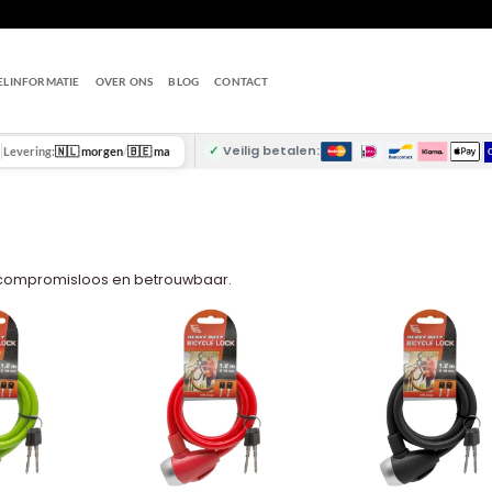
ELINFORMATIE
OVER ONS
BLOG
CONTACT
✓
Veilig betalen:
Levering:
🇳🇱 morgen
/
🇧🇪 ma
– compromisloos en betrouwbaar.
+
+