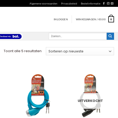
Algemene voorwaarden
Privacybeleid
Bestelinformatie
INLOGGEN
WINKELWAGEN /
€
0.00
0
Zoeken
naar:
Gesorteerd
Toont alle 5 resultaten
op
nieuwste
UITVERKOCHT
+
+