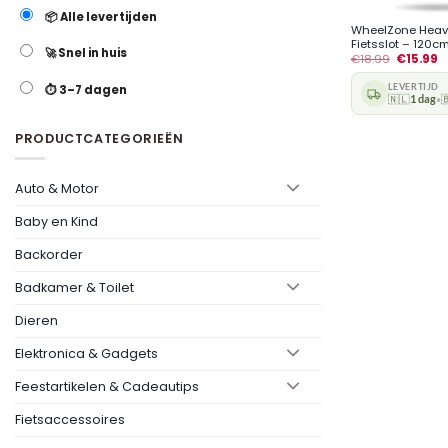
📦 Alle levertijden
WheelZone Heav
Fietsslot – 120cm.
🚀 Snel in huis
€
18.99
€
15.99
LEVERTIJD
⏱️ 3–7 dagen
🇳🇱
1 dag

•
PRODUCTCATEGORIEËN
Auto & Motor
Baby en Kind
Backorder
Badkamer & Toilet
Dieren
Elektronica & Gadgets
Feestartikelen & Cadeautips
Fietsaccessoires