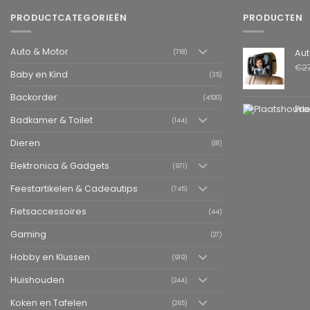
PRODUCTCATEGORIEËN
PRODUCTEN
Auto & Motor
Autospiegel ba
(718)
€
2
Baby en Kind
(35)
Backorder
(4520)
Pro
Badkamer & Toilet
(144)
Dieren
(81)
Elektronica & Gadgets
(971)
Feestartikelen & Cadeautips
(745)
Fietsaccessoires
(44)
Gaming
(27)
Hobby en Klussen
(919)
Huishouden
(244)
Koken en Tafelen
(265)