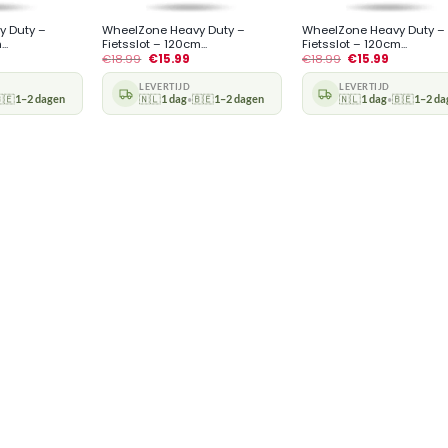
y Duty –
WheelZone Heavy Duty –
WheelZone Heavy Duty –
..
Fietsslot – 120cm...
Fietsslot – 120cm...
€
18.99
€
15.99
€
18.99
€
15.99
LEVERTIJD
LEVERTIJD
🇪
1–2 dagen
🇳🇱
1 dag
🇧🇪
1–2 dagen
🇳🇱
1 dag
🇧🇪
1–2 da
•
•