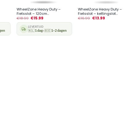
WheelZone Heavy Duty –
WheelZone Heavy Duty –
Fietsslot – 120cm...
Fietsslot – kettingslot...
€
18.99
€
15.99
€
16.99
€
13.99
LEVERTIJD
gen
🇳🇱
1 dag
🇧🇪
1–2 dagen
•