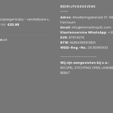
BEDRIJFSGEGEVENS
Adres:
Afwateringskanaal 37, 9
by - verstelbare spiegel hoofdsteun achterbank - veiligheidsspiegel - baby en kids - 19 x 30cm - 360 graden draaibaar - zwart
Farmsum
7.99
€
23.95
Email:
info@HomeShopXL.com
Klantenservice WhatsApp:
+3
KVK:
87674076
duct
BTW:
NL864365913B01
WEEE-Reg.-No.:
DE 80190933
________________
Wij zijn aangesloten bij o.a.:
RECUPEL, STICHTING OPEN, LANDBEL
BEBAT